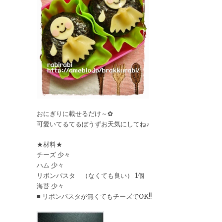
おにぎりに載せるだけ～✿
可愛いてるてるぼうずお天気にしてね♪
★材料★
チーズ 少々
ハム 少々
リボンパスタ （なくても良い） 1個
海苔 少々
■ リボンパスタが無くてもチーズでOK!!