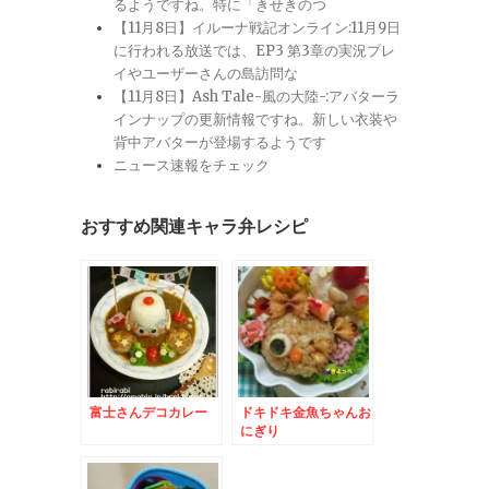
るようですね。特に「きせきのつ
【11月8日】イルーナ戦記オンライン:11月9日
に行われる放送では、EP3 第3章の実況プレ
イやユーザーさんの島訪問な
【11月8日】Ash Tale-風の大陸-:アバターラ
インナップの更新情報ですね。新しい衣装や
背中アバターが登場するようです
ニュース速報をチェック
おすすめ関連キャラ弁レシピ
富士さんデコカレー
ドキドキ金魚ちゃんお
にぎり