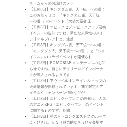
チームからのお詫びのメッ
【11月8日】キングダム 乱 -天下統一への道-:
このお知らせは、『キングダム 乱 -天下統一
への道-』のイベント『大功の覇者 王
【11月8日】エピックセブン:ピックアップ召喚
イベントの告知ですね。新たな火属性のメイ
ジ【テネブレア】と、連携
【11月8日】キングダム 乱 -天下統一への道-:
『キングダム 乱 -天下統一への道-』と『ジョ
イフル』のコラボイベントが開催され
【11月8日】FC MOBILE:メンテナンスのお知
らせですね。新しいデイリーログインボーナ
スが導入されるようです
【11月8日】アヴァベルオンライン:ショップの
更新情報が掲載されています。期間限定のア
イテムやキャンペーン情報などが
【11月8日】エピックセブン:この告知は、人気
のアニメRPG「エピックセブン」のイベント
に関するものです。期間
【11月8日】星のドラゴンクエスト:このループ
ふくびきは、かなり魅力的なそうびが登場す