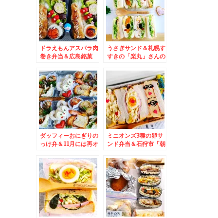
ドラえもんアスパラ肉
うさぎサンド＆札幌す
巻き弁当＆広島銘菓
すきの「楽丸」さんの
「BOSTON」さんの
「納豆ホルモン」は絶
「広島レモン」スティ
品すぎて今まで教えた
ックケーキ(*´艸`*)
くなかったお店(*´艸
`*)
ダッフィーおにぎりの
ミニオンズ3種の卵サ
っけ弁＆11月には再オ
ンド弁当＆石狩市「朝
ープンする新宿の絶品
市」で「シャコ」格安
パン屋さん「パン家の
ゲット～(*´艸`*)茹で
どん助」さん♪
たて旨っ！