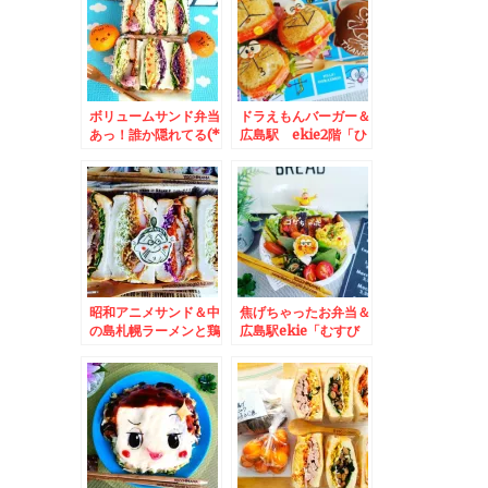
ボリュームサンド弁当
ドラえもんバーガー＆
あっ！誰か隠れてる(*
広島駅 ekie2階「ひ
´艸`*)＆東京 銀座
ろしまギョウザby
「よもだそば」さんの
龍」さんの絶品「ホル
誘惑に負ける「ｃ朝カ
モン天ぷら」ekie店
レーセット」
限定「汁なし担々麺」
などなど絶品でリーズ
ナブルすぎるっ！！
昭和アニメサンド＆中
焦げちゃったお弁当＆
の島札幌ラーメンと鶏
広島駅ekie「むすび
中華そば「我流麺舞
のむさしekie店」さ
飛燕」さんの金曜日の
んの「こぶうどん」お
「魅惑の濃厚味噌らー
出汁おいしすぎ
めん」(*´艸`*)
る！！！！！