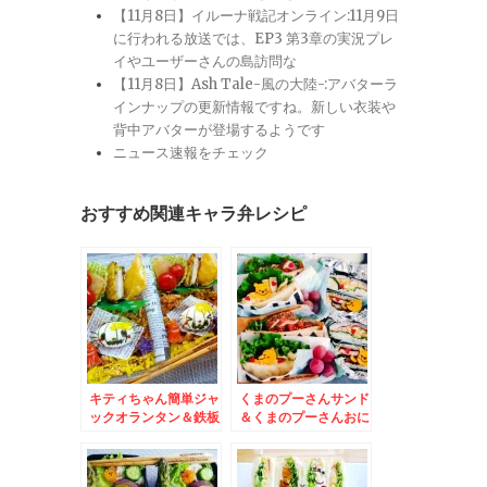
【11月8日】イルーナ戦記オンライン:11月9日
に行われる放送では、EP3 第3章の実況プレ
イやユーザーさんの島訪問な
【11月8日】Ash Tale-風の大陸-:アバターラ
インナップの更新情報ですね。新しい衣装や
背中アバターが登場するようです
ニュース速報をチェック
おすすめ関連キャラ弁レシピ
キティちゃん簡単ジャ
くまのプーさんサンド
ックオランタン＆鉄板
＆くまのプーさんおに
焼き「JYU」さんの串
ぎらず～(*´艸`*)
しだし巻き卵♪