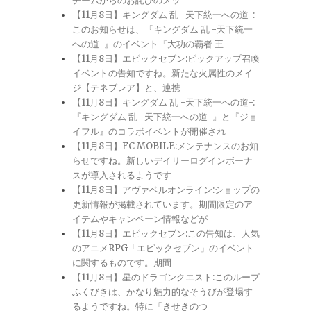
チームからのお詫びのメッ
【11月8日】キングダム 乱 -天下統一への道-:
このお知らせは、『キングダム 乱 -天下統一
への道-』のイベント『大功の覇者 王
【11月8日】エピックセブン:ピックアップ召喚
イベントの告知ですね。新たな火属性のメイ
ジ【テネブレア】と、連携
【11月8日】キングダム 乱 -天下統一への道-:
『キングダム 乱 -天下統一への道-』と『ジョ
イフル』のコラボイベントが開催され
【11月8日】FC MOBILE:メンテナンスのお知
らせですね。新しいデイリーログインボーナ
スが導入されるようです
【11月8日】アヴァベルオンライン:ショップの
更新情報が掲載されています。期間限定のア
イテムやキャンペーン情報などが
【11月8日】エピックセブン:この告知は、人気
のアニメRPG「エピックセブン」のイベント
に関するものです。期間
【11月8日】星のドラゴンクエスト:このループ
ふくびきは、かなり魅力的なそうびが登場す
るようですね。特に「きせきのつ