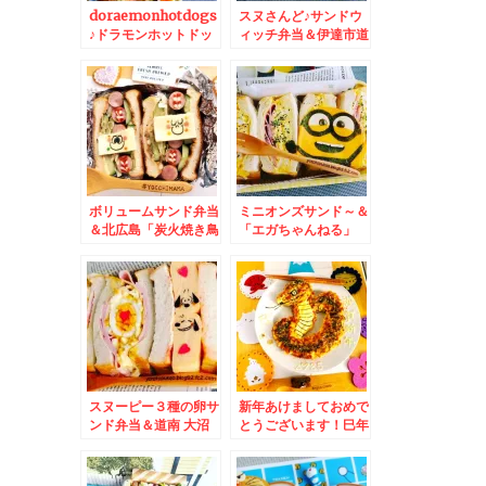
doraemonhotdogs
スヌさんど♪サンドウ
♪ドラモンホットドッ
ィッチ弁当＆伊達市道
ク弁当＆小樽で一番お
の駅でも購入できる
すすめのイカメンチと
「焼きたてパン工房コ
パンカマはこちら「大
スモス」さんの「焼き
八栗原蒲鉾店」さん
菓子」と「パン」が美
♪「いかつまみ」「生
味しくてお得お値段で
揚げ」も絶対買い～(*
Σ(ﾟДﾟ)
´艸`*)
ボリュームサンド弁当
ミニオンズサンド～＆
＆北広島「炭火焼き鳥
「エガちゃんねる」
むぅちゃん」の焼き鳥
「坦々風味ポテトチッ
は大きくてジューシー
プス」「黒胡椒風味ポ
でプリ旨っ(*´艸`*)
テトチップス」うまし
ら～(*´艸`*)
スヌーピー３種の卵サ
新年あけましておめで
ンド弁当＆道南 大沼
とうございます！巳年
公園「谷口菓子舗」さ
お好み焼きアートで謹
んの「三色団子」(*
賀新年♪
´艸`*)