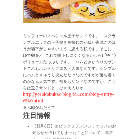
ミッフィーのスペシャル玉子サンドです。 スクラ
ンブルエッグの玉子焼きを挟むのが我が家流このほ
うが嚥下がしやすいように思える私です。そこに
ゆで卵を♪ これで嚥下しにくくなるかしら( ´艸｀)
ボリュームたっぷりです。 ハムときゅうりのサン
ドこれもホントリクエスト人気なんです。シンプル
にハムときゅうり挟んだだけなのですがが落ち着く
のかなぁ人気です。補食もサンドなのですが こち
らは玉子サンドと ひき肉入りオ...
http://yorokobukao.blog.fc2.com/blog-entry-
6540.html
喜ぶ顔がみたくて
注目情報
【11月8日】エピックセブン:メンテナンスのお
知らせが遅れてしまったことについて、運営