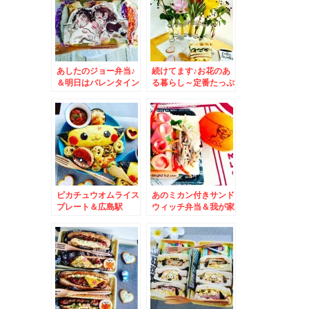
も買えますよ～
あしたのジョー弁当♪
続けてます♪お花のあ
＆明日はバレンタイン
る暮らし～定番たっぷ
ですね。
り玉子サンドときゅう
りとハムのサンド♪
ピカチュウオムライス
あのミカン付きサンド
プレート＆広島駅
ウィッチ弁当＆我が家
ekie「むすびのむさ
の子育ての件
しekie店」さんの
「卵汁」「おむすびセ
ット」イートインで食
べるの絶対おすす
め！！