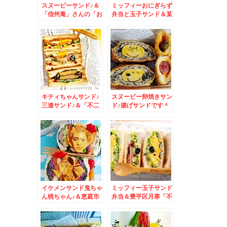
スヌーピーサンド♪＆
ミッフィーおにぎらず
「信州庵」さんの「お
弁当と玉子サンド＆某
ろしそば」(*´艸
スーパーへ行ったら四
`*)JR札幌病院前の
国フェアしていて北海
「信州庵」さんが一番
道では珍しい「マナガ
好き♪
ツオ」がありΣ(･ω･ﾉ)
ﾉ！
キティちゃんサンド♪
スヌーピー卵焼きサン
三連サンド♪＆「不二
ド♪揚げサンドです＾
家」さんの「金と銀」
＾＆煮干しラーメン
のシュークリームの誘
my札幌ベスト「らー
惑に負ける(笑)
麺 山さわ」さんの
「濃厚煮干し」麺固め
「味玉」「岩海苔」
「メンマ」「ネギ」ト
ッピング♪あぁ幸せ～
～(*´艸`*)
イケメンサンド鬼ちゃ
ミッフィー玉子サンド
ん桃ちゃん♪＆恵庭市
弁当＆豊平区月寒「不
名店「おとん食堂」さ
二家福住店」さんの限
んの「醤油ラーメン」
定スイーツ(*´艸`*)窯
大盛～～(*´艸`*)
出しカントリーマアム