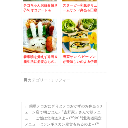
チコちゃんお好み焼き
スヌーピー和風ボリュ
(^^♪オコアート＆
ームサンド弁当＆田靡
「すーぷかりーひげ男
製麺さんの「播龍素
爵」さんの「チキンカ
麺」「細造 白絹乃
レー」「ブロッコリー
糸」がすごすぎたぁぁ
角煮」追加トッピング
ぁ♪
(*´艸`*)美味♪
春眠暁を覚えず弁当＆
野菜サンド♪ピーマン
新生活に必要なもの。
が美味しいのよ＆伊達
（一人暮らし）
市道の駅 「だてのて
んぷら」「かけそば」
が平天いりなの～＾＾
カテゴリー :
ミッフィー
ワンコインでお得で美
味しい(*´艸`*)
←
簡単デコおにぎりとデコおかずのお弁当＆チ
ェーン店で朝ごはん♪「吉野家」さんで朝メニ
ュー ご飯は北海道米よ～(*´艸`*)北海道限定
メニューはジンギスカン定食もあるのよ～(*