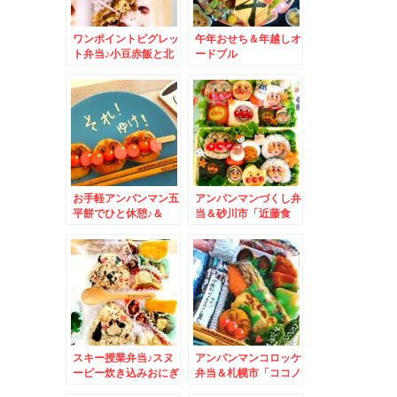
ワンポイントピグレッ
午年おせち＆年越しオ
ト弁当♪小豆赤飯と北
ードブル
海道赤飯＆シハチ鮮魚
店「シハチの１０種海
鮮丼」が１５種だった
～～＾＾
お手軽アンパンマン五
アンパンマンづくし弁
平餅でひと休憩♪＆
当＆砂川市「近藤食
「魚べい」さんのテイ
品」さんの絶品お惣
クアウト「海鮮丼」を
菜 美唄～三笠～砂川
差し入れいただいたぁ
～由仁町など近郊で購
(*´艸`*)マグロうま♪
入できます(*´艸`*)
スキー授業弁当♪スヌ
アンパンマンコロッケ
ーピー炊き込みおにぎ
弁当＆札幌市「ココノ
り弁当＆中央区「弁菜
ススキノ」地下１階根