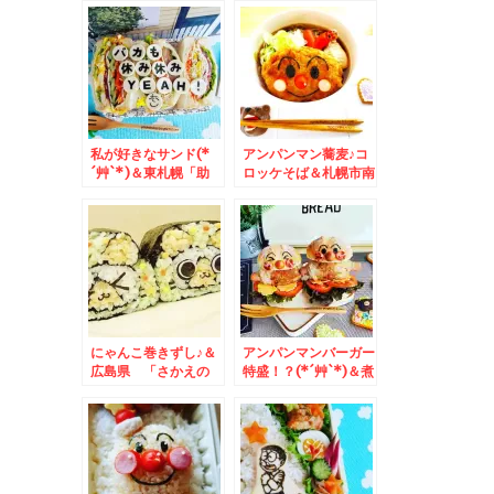
ー＆札幌中央区「江戸
前金寿司」の「おまか
せ」握り♪カウンター
でリーズナブルにいた
だける♪(*´艸`*)
私が好きなサンド(*
アンパンマン蕎麦♪コ
´艸`*)＆東札幌「助
ロッケそば＆札幌市南
六」さんの「五目ちら
区川沿「回転寿司函館
し」(*´艸`*)「太巻
漁火」コープソシア店
き」の具材とお味に脱
さんで「Aランチ」
帽Σ(ﾟДﾟ)「筋子おに
「タコ吸盤軍艦」「ホ
ぎり１００円」Σ(ﾟ
ッキサラダ」大満足寿
Дﾟ)
司ランチ♪
にゃんこ巻きずし♪＆
アンパンマンバーガー
広島県 「さかえの
特盛！？(*´艸`*)＆煮
店」さんの名物手作り
干しラーメンmy札幌
「巻き寿司」(*´艸`*)
ベスト「らー麺 山さ
わ」さんの「あっさり
煮干し」麺固め「岩海
苔」トッピング♪あぁ
幸せ～～(*´艸`*)