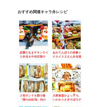
おすすめ関連キャラ弁レシピ
必勝だるまチキンライ
あわてんぼうの赤鼻ト
ス弁当＆中央区狸小
ナカイスヌさん弁当達
路 狸comichi「シ
＆狸小路「狸
ハチ鮮魚店」の「海鮮
comichi」内の「シ
巻き」
ハチ鮮魚店」さんの
「海鮮巻き」600円あ
りえないボリューム(*
´艸`*)
２色サンド＆狸小路
大衆食堂かよっ
ち
「狸comichi」内の
いかわうさぎそぼろチ
「シハチ鮮魚店」さん
ーズおにぎり・おかず