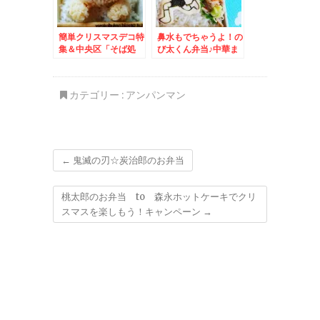
簡単クリスマスデコ特
鼻水もでちゃうよ！の
集＆中央区「そば処
び太くん弁当♪中華ま
信州庵」さんに二度い
んじゅう「星華楼」ラ
った件( ´艸｀)やっぱ
ボさんの「日替わり激
り角煮美味(*´艸`*)
盛りワンコイン弁当」
カテゴリー :
アンパンマン
が相変わらずすごすぎ
る今日は唐揚げ♪
←
鬼滅の刃☆炭治郎のお弁当
桃太郎のお弁当 to 森永ホットケーキでクリ
スマスを楽しもう！キャンペーン
→