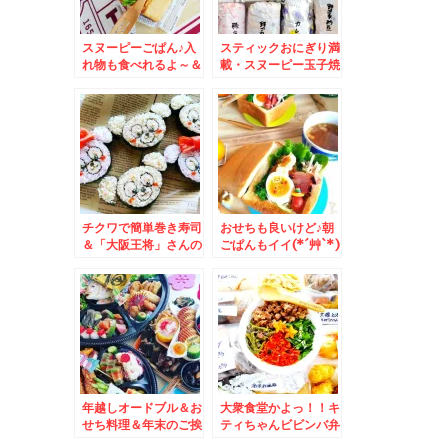
スヌーピーごぱん♪入
スティックおにぎり満
れ物も食べれるよ～＆
載・スヌーピー玉子焼
弾丸とんぼ返り神戸土
き弁当＆豊平区月寒
産は定番これ～♪(*´艸
「シーボート」さんの
`*)
「焼きソーメン」と
「コーヒー」ほっとす
る～(*´艸`*)
チクワで簡単巻き寿司
おせちも良いけど♪朝
＆「大阪王将」さんの
ごぱんもイイ(*´艸`*)
「日替わり」がコスパ
良くボリューミーな件
Σ(ﾟДﾟ)
年越しオードブル＆お
大衆食堂かよっ！！キ
せち料理＆年末のご挨
ティちゃんビビンバ弁
拶
当おかずバイキングデ