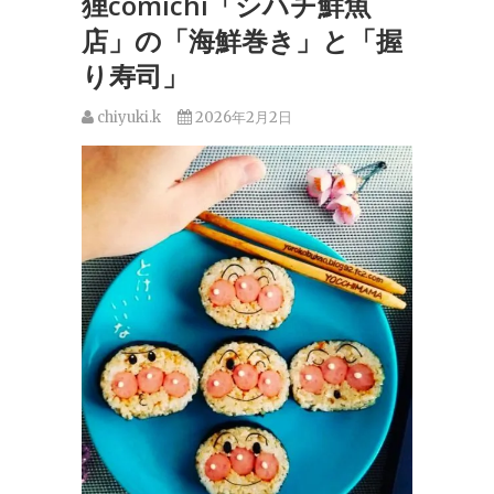
狸comichi「シハチ鮮魚
店」の「海鮮巻き」と「握
り寿司」
chiyuki.k
2026年2月2日