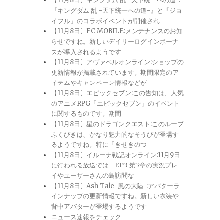
【11月8日】キングダム 乱 -天下統一への道-:
『キングダム 乱 -天下統一への道-』と『ジョ
イフル』のコラボイベントが開催され
【11月8日】FC MOBILE:メンテナンスのお知
らせですね。新しいデイリーログインボーナ
スが導入されるようです
【11月8日】アヴァベルオンライン:ショップの
更新情報が掲載されています。期間限定のア
イテムやキャンペーン情報などが
【11月8日】エピックセブン:この告知は、人気
のアニメRPG「エピックセブン」のイベント
に関するものです。期間
【11月8日】星のドラゴンクエスト:このループ
ふくびきは、かなり魅力的なそうびが登場す
るようですね。特に「きせきのつ
【11月8日】イルーナ戦記オンライン:11月9日
に行われる放送では、EP3 第3章の実況プレ
イやユーザーさんの島訪問な
【11月8日】Ash Tale-風の大陸-:アバターラ
インナップの更新情報ですね。新しい衣装や
背中アバターが登場するようです
ニュース速報をチェック