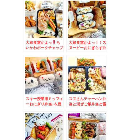
亭本店」さんの「おに
室花まる隣「魚のふく
ぎり弁当」おこわ入り
はら」さんの昼のラン
が当たり(*´艸`*)
チ寿司は超お得♪焼き
魚3種盛りも最高！並
ばなくても買えちゃい
ます(*´艸`*)
大衆食堂かよっ
ち
大衆食堂かよっ！！ス
いかわポークチャップ
ヌーピーおにぎらず弁
弁当おかずバイキング
当鹿肉もあるっ♪＆
デー＆北海道民ソウル
「魚べい」さんの「緊
フード「ボストンベイ
急大特価第一弾」「う
ク」さんのパン♪
に包み」「赤えび」
110円「アジ3貫」180
円ってΣ(･ω･ﾉ)ﾉ！
スキー授業用ミッフィ
スヌさんチャーハン弁
ーおにぎり弁当♪＆豊
当と混ぜご飯弁当と醤
平区月寒「シーボー
油ラーメン風焼きそば
ト」さんが3月末で閉
＆札幌豊平区月寒 老
店するってTT バタ
舗レトロ喫茶「シーボ
ー香るエビピラフウマ
ート」さんの「焼きソ
っ！
ーメン」絶妙なバラン
スのお味(*´艸`*)