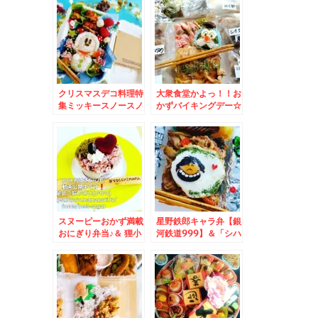
ではお惣菜もお魚も買
バイキング＆狸小路
えちゃいますよ～♪
「狸comichi」内の
「シハチ鮮魚店」さん
「１０貫！お高いんで
しょう？」「海鮮巻き
ずし」絶品でコスパ良
すぎ(*´艸`*)
クリスマスデコ料理特
大衆食堂かよっ！！お
集ミッキースノースノ
かずバイキングデー☆
ー弁当とか＆狸小路
おむすびまんのっけ弁
「狸comichi」内の
当＆札幌市中央区狸小
「８２．５坪」さんは
路「狸comichi」さ
牡蠣料理専門店だけど
んの「彩の匠
ランチのボリューム(*
irodori」さんの「ウ
´艸`*)とジンギスカン
ニいくら丼」これで１
定食とまぜそばも美味
５００円( ﾟДﾟ)
しいの～
スヌーピーおかず満載
星野鉄郎キャラ弁【銀
おにぎり弁当♪＆ 狸小
河鉄道999】＆「シハ
路・「狸COMICHI」
チ鮮魚店」さんの「日
「焼鳥 富士山」さん
替わり三色丼」♪
の「ヤキトン、シロ、
鳥レバー」タレがうま
っ(*´艸`*)