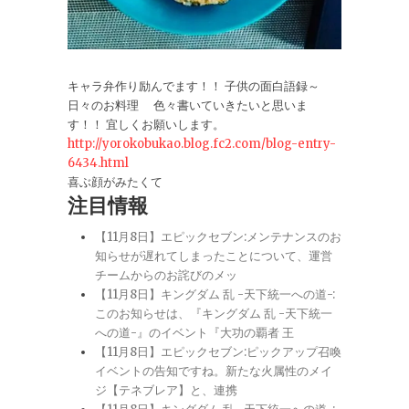
キャラ弁作り励んでます！！ 子供の面白語録～
日々のお料理 色々書いていきたいと思いま
す！！ 宜しくお願いします。
http://yorokobukao.blog.fc2.com/blog-entry-
6434.html
喜ぶ顔がみたくて
注目情報
【11月8日】エピックセブン:メンテナンスのお
知らせが遅れてしまったことについて、運営
チームからのお詫びのメッ
【11月8日】キングダム 乱 -天下統一への道-:
このお知らせは、『キングダム 乱 -天下統一
への道-』のイベント『大功の覇者 王
【11月8日】エピックセブン:ピックアップ召喚
イベントの告知ですね。新たな火属性のメイ
ジ【テネブレア】と、連携