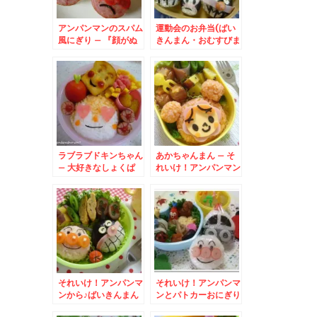
アンパンマンのスパム
運動会のお弁当(ばい
風にぎり – 『顔がぬ
きんまん・おむすびま
れて力がでない～』
ん・こむすびまん)
ラブラブドキンちゃん
あかちゃんまん – そ
– 大好きなしょくぱ
れいけ！アンパンマン
んまんにメロメロ♪
それいけ！アンパンマ
それいけ！アンパンマ
ンから♪ばいきんまん
ンとパトカーおにぎり
弁当 – 俺は素敵なば