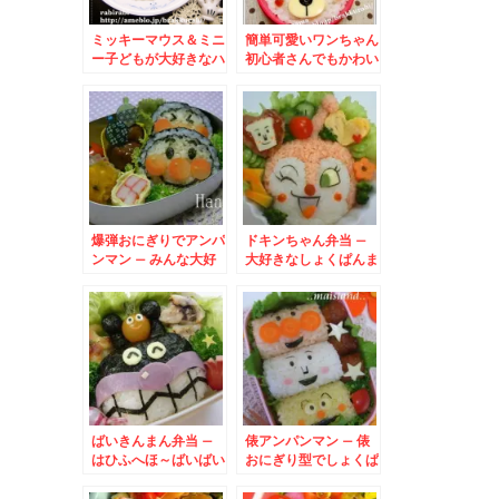
ミッキーマウス＆ミニ
簡単可愛いワンちゃん
ー子どもが大好きなハ
初心者さんでもかわい
ンバーグ＆カレーワン
い子犬♪
プレート
爆弾おにぎりでアンパ
ドキンちゃん弁当 –
ンマン – みんな大好
大好きなしょくぱんま
き★それいけ！アンパ
んさまと一緒♪
ンマン弁当
ばいきんまん弁当 –
俵アンパンマン – 俵
はひふへほ～ばいばい
おにぎり型でしょくぱ
きーん♪
んまん＆カレーパンマ
ンも一緒☆