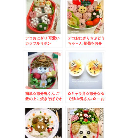
デコおにぎり 可愛い
デコおにぎり☆ぶどう
カラフルリボン
ちゃ～ん 葡萄をお弁
当箱に
簡単☆節分鬼くん ご
✿キャラ弁☆節分☆ゆ
飯の上に焼きそばでオ
で卵de鬼さん♪✿ – お
ニ弁
には外～福は内～★