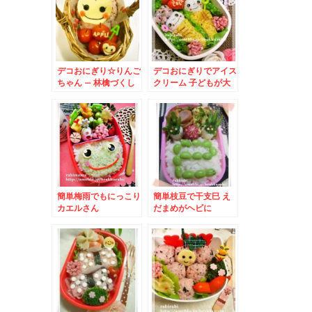
デコおにぎり☆りんご
デコおにぎりでアイス
ちゃん – 林檎づくし
クリーム 子どもが大
のお弁当
好き二段アイス
簡単梅雨でもにっこり
簡単枝豆で干支巳 え
カエルさん
だまめがヘビに