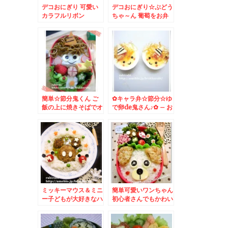
デコおにぎり 可愛い
デコおにぎり☆ぶどう
カラフルリボン
ちゃ～ん 葡萄をお弁
当箱に
簡単☆節分鬼くん ご
✿キャラ弁☆節分☆ゆ
飯の上に焼きそばでオ
で卵de鬼さん♪✿ – お
ニ弁
には外～福は内～★
ミッキーマウス＆ミニ
簡単可愛いワンちゃん
ー子どもが大好きなハ
初心者さんでもかわい
ンバーグ＆カレーワン
い子犬♪
プレート