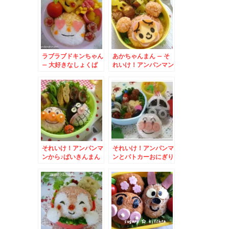
ラブラブドキンちゃん
あかちゃんまん – そ
– 大好きなしょくぱ
れいけ！アンパンマン
んまんにメロメロ♪
それいけ！アンパンマ
それいけ！アンパンマ
ンから♪ばいきんまん
ンとパトカーおにぎり
弁当 – 俺は素敵なば
いきんまん★