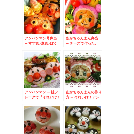
アンパンマン号弁当
あかちゃんまん弁当
– すすめ♪進め♪ぼく
– チーズで作った、
らのアンパンマン号！
みるくぼうやも一緒☆
アンパンマン – 鮭フ
あかちゃんまんの作り
レークで『それいけ！
方 – それいけ！アン
アンパンマン』
パンマンでちゅ♪