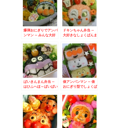
爆弾おにぎりでアンパ
ドキンちゃん弁当 –
ンマン – みんな大好
大好きなしょくぱんま
き★それいけ！アンパ
んさまと一緒♪
ンマン弁当
ばいきんまん弁当 –
俵アンパンマン – 俵
はひふへほ～ばいばい
おにぎり型でしょくぱ
きーん♪
んまん＆カレーパンマ
ンも一緒☆