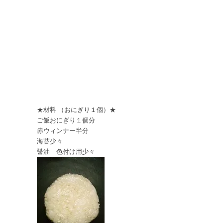
★材料 （おにぎり１個）★
ご飯おにぎり１個分
赤ウィンナー半分
海苔少々
醤油 色付け用少々