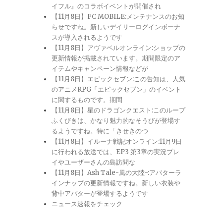
イフル』のコラボイベントが開催され
【11月8日】FC MOBILE:メンテナンスのお知
らせですね。新しいデイリーログインボーナ
スが導入されるようです
【11月8日】アヴァベルオンライン:ショップの
更新情報が掲載されています。期間限定のア
イテムやキャンペーン情報などが
【11月8日】エピックセブン:この告知は、人気
のアニメRPG「エピックセブン」のイベント
に関するものです。期間
【11月8日】星のドラゴンクエスト:このループ
ふくびきは、かなり魅力的なそうびが登場す
るようですね。特に「きせきのつ
【11月8日】イルーナ戦記オンライン:11月9日
に行われる放送では、EP3 第3章の実況プレ
イやユーザーさんの島訪問な
【11月8日】Ash Tale-風の大陸-:アバターラ
インナップの更新情報ですね。新しい衣装や
背中アバターが登場するようです
ニュース速報をチェック