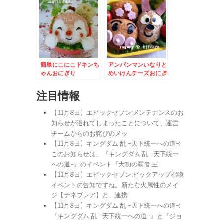
いきんまん★
簡単にこにこドキンち
アンパンマンいなりと
ゃんおにぎり
めいけんチーズおにぎ
り
注目情報
【11月8日】エピックセブン:メンテナンスのお
知らせが遅れてしまったことについて、運営
チームからのお詫びのメッ
【11月8日】キングダム 乱 -天下統一への道-:
このお知らせは、『キングダム 乱 -天下統一
への道-』のイベント『大功の覇者 王
【11月8日】エピックセブン:ピックアップ召喚
イベントの告知ですね。新たな火属性のメイ
ジ【テネブレア】と、連携
【11月8日】キングダム 乱 -天下統一への道-:
『キングダム 乱 -天下統一への道-』と『ジョ