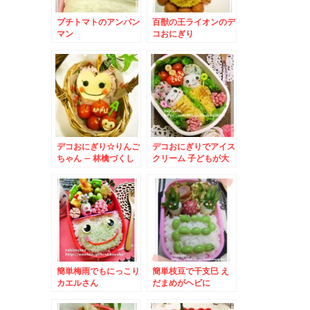
プチトマトのアンパン
百獣の王ライオンのデ
マン
コおにぎり
デコおにぎり☆りんご
デコおにぎりでアイス
ちゃん – 林檎づくし
クリーム 子どもが大
のお弁当
好き二段アイス
簡単梅雨でもにっこり
簡単枝豆で干支巳 え
カエルさん
だまめがヘビに