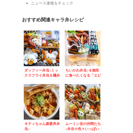
ニュース速報をチェック
おすすめ関連キャラ弁レシピ
ダッフィー弁当♪ミッ
ちいかわ弁当♪＆無性
クスフライ弁当＆麺弁
に食べたくなる「エビ
当☆
ナスチリ炒め」(*´艸
`*)
キティちゃん麻婆丼弁
ムーミン谷の仲間たち
当♪
♪弁当☆色々いっぱい