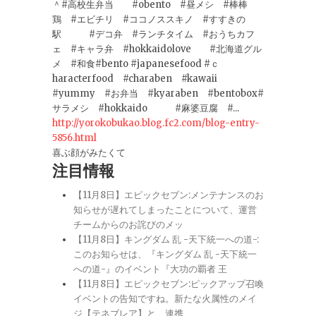
＾#高校生弁当 #obento #昼メシ #棒棒
鶏 #エビチリ #ココノススキノ #すすきの
駅 #デコ弁 #ランチタイム #おうちカフ
ェ #キャラ弁 #hokkaidolove #北海道グル
メ #和食#bento #japanesefood #ｃ
haracterfood #charaben #kawaii
#yummy #お弁当 #kyaraben #bentobox#
サラメシ #hokkaido #麻婆豆腐 #...
http://yorokobukao.blog.fc2.com/blog-entry-
5856.html
喜ぶ顔がみたくて
注目情報
【11月8日】エピックセブン:メンテナンスのお
知らせが遅れてしまったことについて、運営
チームからのお詫びのメッ
【11月8日】キングダム 乱 -天下統一への道-:
このお知らせは、『キングダム 乱 -天下統一
への道-』のイベント『大功の覇者 王
【11月8日】エピックセブン:ピックアップ召喚
イベントの告知ですね。新たな火属性のメイ
ジ【テネブレア】と、連携