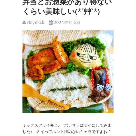
弁当とお惣菜があり得ない
くらい美味しい(*´艸`*)
chiyuki.k
2024年7月8日
ミックスフライ弁当♪ ポテサラはミイにしてみま
した♪ ミイってホント憎めないキャラですよね＾