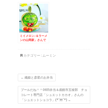
キャラいます＾＾
ミイメロン♪＆ラーメ
ンの山岡家」さんで
「塩プレミアムとんこ
つ」(*´艸`*)うまっ
カテゴリー :
ムーミン
←
織姫と彦星のお弁当
プールだね＾＾0655弁当＆函館市五稜郭 チョ
コレート専門店「シュエットカカオ」さんの
「シュエットショコラ」(*´艸`*)
→