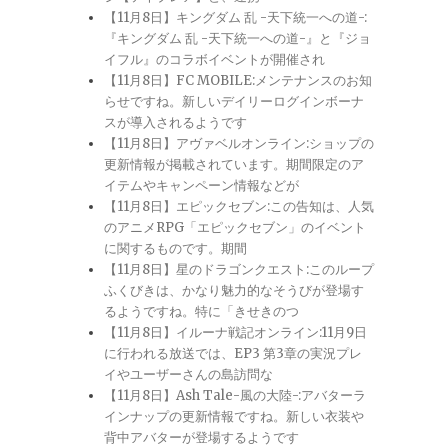
【11月8日】キングダム 乱 -天下統一への道-:
『キングダム 乱 -天下統一への道-』と『ジョ
イフル』のコラボイベントが開催され
【11月8日】FC MOBILE:メンテナンスのお知
らせですね。新しいデイリーログインボーナ
スが導入されるようです
【11月8日】アヴァベルオンライン:ショップの
更新情報が掲載されています。期間限定のア
イテムやキャンペーン情報などが
【11月8日】エピックセブン:この告知は、人気
のアニメRPG「エピックセブン」のイベント
に関するものです。期間
【11月8日】星のドラゴンクエスト:このループ
ふくびきは、かなり魅力的なそうびが登場す
るようですね。特に「きせきのつ
【11月8日】イルーナ戦記オンライン:11月9日
に行われる放送では、EP3 第3章の実況プレ
イやユーザーさんの島訪問な
【11月8日】Ash Tale-風の大陸-:アバターラ
インナップの更新情報ですね。新しい衣装や
背中アバターが登場するようです