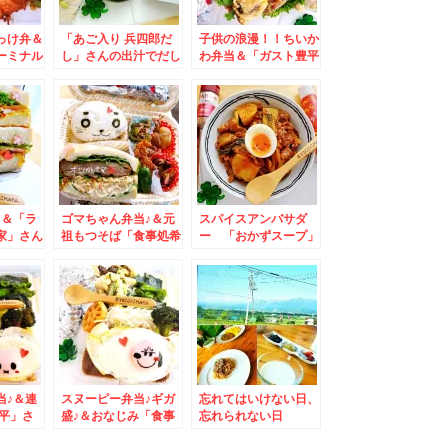
っけ弁＆
「あご入り 兵四郎だ
子供の浪漫！！ちいか
ーミナル
し」さんの出汁でだし
わ弁当＆「ガスト豊平
おにぎり♪が旨っ(*´艸
店」さんで「鰻丼」
」さんの
`*)onigiri
Σ(ﾟДﾟ)そして美味(*
ン」(*
´艸`*)
♪＆「ラ
ゴマちゃん弁当♪＆元
スパイスアンバサダ
家」さん
祖もつそば「食事処希
ー 「おかずスープ」
ラーメン
林」さんで「あさりそ
レシピ♪しっかり食べ
`*)
ば」をいただく(*´艸
て免疫アップ♪その１
`*)
当♪＆連
スヌーピー弁当♪ギガ
忘れてはいけない日、
三平」さ
盛♪＆おなじみ「食事
忘れられない日
ゃんぽ
処 三平」さんの「酢