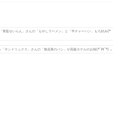
艸`*)
豚定食」と「半チャー
ハン」
「青藍せいらん」さんの「もやしラーメン」と「半チャーハン」もろ好み(*
「サンドリュクス」さんの「無花果のパン」が高級ホテルのお味(*´艸`*)
→