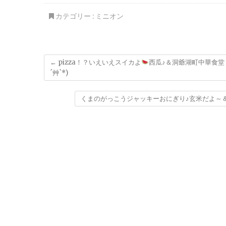
´艸`*)
「LOOP」さんの
ん」うまっ(*´
「プルーン」シャーベ
カテゴリー :
ミニオン
ット♪激ウマっ(*´艸
`*)
←
pizza！？いえいえスイカよ
西瓜♪＆洞爺湖町中華食堂
´艸`*)
くまのがっこうジャッキーおにぎり♪玄米だよ～＆