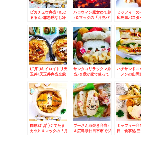
ピカチュウ弁当♪＆ぷ
ハロウィン魔女ゆで卵
ミッフィーの
るるん♪罪悪感なし冷
♪＆マックの「月見バ
広島県バスタ
めても美味しい雑炊ス
ーガー」の誘惑に負け
でモーニング
ープ♪(*´艸`*)
る(*´艸`*)
「LOCALO
「たまごベーコ
´艸`*)
( ﾟДﾟ)キイロイトリ天
サンタコリラックマ弁
ハチサンド～
玉丼♪天玉丼弁当全貌
当♪＆我が家で使って
ーメンの山岡
＆カフェゼノンの「シ
るだしパック「にんべ
の「特製味噌
ティハンターXYZ生
んかつおだしパック」
ランチ」(*´艸
ガトーショコラ」「チ
テトラ型なんですよ＾
ーズケーキ」吉祥寺土
＾
産♪
肉厚Σ(ﾟДﾟ)ぐでたま
プーさん卵焼き弁当♪
ミッフィー弁
カツ丼＆マックの「月
＆広島県廿日市市でジ
日「食事処 
見マフィン」うまっ(*
ェラートといえば
んの「長崎ち