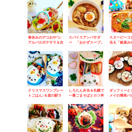
イ」が美味っ！！
「びっくりド
春休みのデコおやつ♪
スパイスアンバサダ
スヌーピーコ
アルパカポテサラ＆次
ー 「おかずスープ」
当＆「銀座み
男からのお土産「豚丼
レシピ♪しっかり食べ
さんの「スト
いっぴん」さんの豚三
て免疫アップ♪その２
ジュノワーズ
昧♪
すぎるっ！！(*
クリスマスワンプレー
しろたん弁当＆札幌で
ダッフィーと
トごはん♪＆道の駅ラ
一番ごまそばとカツ丼
メイの簡単バ
イスランドふかがわ」
が美味しいお店「八千
ンごはん♪
入口横の「ふかがわザ
代」さんで五目蕎麦と
ンギ」食べてみたよ～
かつ皿をいただく(*
＾＾
´艸`*)