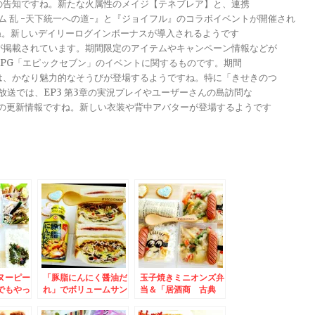
トの告知ですね。新たな火属性のメイジ【テネブレア】と、連携
グダム 乱 -天下統一への道-』と『ジョイフル』のコラボイベントが開催され
ですね。新しいデイリーログインボーナスが導入されるようです
報が掲載されています。期間限定のアイテムやキャンペーン情報などが
メRPG「エピックセブン」のイベントに関するものです。期間
きは、かなり魅力的なそうびが登場するようですね。特に「きせきのつ
る放送では、EP3 第3章の実況プレイやユーザーさんの島訪問な
ンナップの更新情報ですね。新しい衣装や背中アバターが登場するようです
ヌーピー
「豚脂にんにく醤油だ
玉子焼きミニオンズ弁
でもやっ
れ」でボリュームサン
当＆「居酒商 古典
っ「おろ
ド♪(*´艸`*)クセにな
屋」さんの日替わりラ
0g」
る！
ンチ♪今日は何でしょ