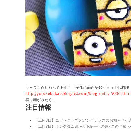
キャラ弁作り励んでます！！ 子供の面白語録～日々のお料理
http://yorokobukao.blog.fc2.com/blog-entry-5906.html
喜ぶ顔がみたくて
注目情報
【11月8日】エピックセブン:メンテナンスのお知らせ
【11月8日】キングダム 乱 -天下統一への道-:このお知