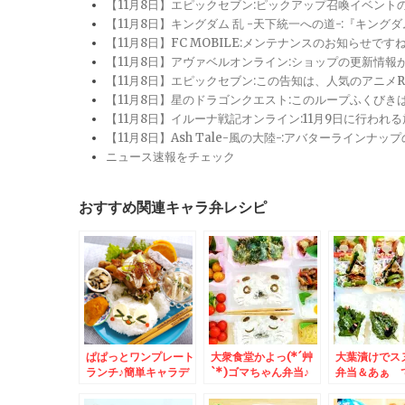
【11月8日】エピックセブン:ピックアップ召喚イベン
【11月8日】キングダム 乱 -天下統一への道-:『キン
【11月8日】FC MOBILE:メンテナンスのお知らせ
【11月8日】アヴァベルオンライン:ショップの更新情
【11月8日】エピックセブン:この告知は、人気のアニ
【11月8日】星のドラゴンクエスト:このループふくび
【11月8日】イルーナ戦記オンライン:11月9日に行われ
【11月8日】Ash Tale-風の大陸-:アバターライ
ニュース速報をチェック
おすすめ関連キャラ弁レシピ
ぱぱっとワンプレート
大衆食堂かよっ(*´艸
大葉漬けでス
ランチ♪簡単キャラデ
`*)ゴマちゃん弁当♪
弁当＆あぁ 
コランチ
＆Zespri「ゼスプ
ぱり食べたい
リ・サンゴールドキウ
しそバーグ30