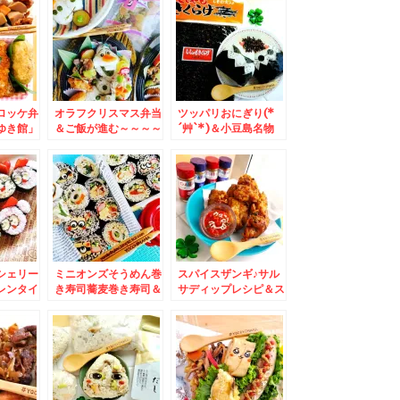
ンキー」
う＾＾
ロッケ弁
オラフクリスマス弁当
ツッパリおにぎり(*
ゆき館」
＆ご飯が進む～～～～
´艸`*)＆小豆島名物
ロベリー
＾＾♪梅見月の「ごは
♪「ししゃもきくら
」が幸せ
ん上手」美味(*´艸`*)
げ」おにぎりにもコロ
´艸`*)
ッケにも♪
シェリー
ミニオンズそうめん巻
スパイスザンギ♪サル
レンタイ
き寿司蕎麦巻き寿司＆
サディップレシピ＆ス
復活!!セコマの「ジン
パイスアンバサダー☆
ギスカンやきそば弁
当」＆「串団子しょう
ゆ」と「豆大福」(*
´艸`*)