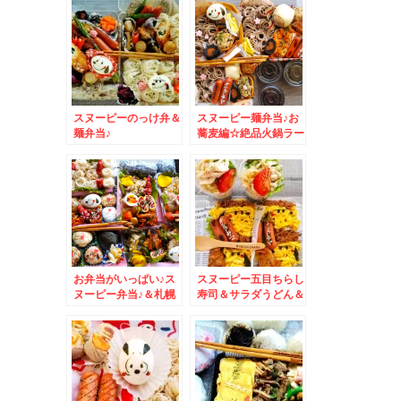
アンパンマン簡単恵方
巻
スヌーピーのっけ弁＆
スヌーピー麺弁当♪お
麺弁当♪
蕎麦編☆絶品火鍋ラー
メン♪
お弁当がいっぱい♪ス
スヌーピー五目ちらし
ヌーピー弁当♪＆札幌
寿司＆サラダうどん＆
グルメ
牛ももステーキ♪