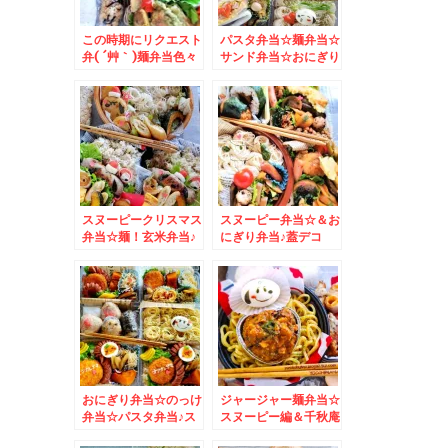
この時期にリクエスト
パスタ弁当☆麺弁当☆
弁( ´艸｀)麺弁当色々
サンド弁当☆おにぎり
とおにぎり色々
☆スヌ―ピー弁当♪
スヌーピークリスマス
スヌーピー弁当☆＆お
弁当☆麺！玄米弁当♪
にぎり弁当♪蓋デコ
おにぎり弁当☆のっけ
ジャージャー麺弁当☆
弁当☆パスタ弁当♪ス
スヌーピー編＆千秋庵
ヌーピー仕立て＾＾＆
の山親爺♪