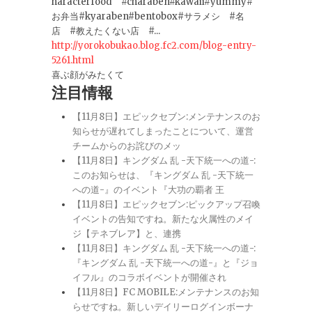
haracterfood #charaben#kawaii#yummy#
お弁当#kyaraben#bentobox#サラメシ #名
店 #教えたくない店 #...
http://yorokobukao.blog.fc2.com/blog-entry-
5261.html
喜ぶ顔がみたくて
注目情報
【11月8日】エピックセブン:メンテナンスのお
知らせが遅れてしまったことについて、運営
チームからのお詫びのメッ
【11月8日】キングダム 乱 -天下統一への道-:
このお知らせは、『キングダム 乱 -天下統一
への道-』のイベント『大功の覇者 王
【11月8日】エピックセブン:ピックアップ召喚
イベントの告知ですね。新たな火属性のメイ
ジ【テネブレア】と、連携
【11月8日】キングダム 乱 -天下統一への道-:
『キングダム 乱 -天下統一への道-』と『ジョ
イフル』のコラボイベントが開催され
【11月8日】FC MOBILE:メンテナンスのお知
らせですね。新しいデイリーログインボーナ