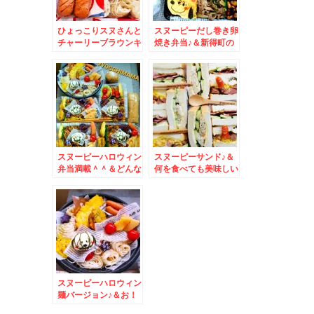
ひょっこりスヌさんと
スヌーピーだし巻き卵
チャーリーブラウンキ
焼き弁当♪＆新得町の
ャラ弁＆スープカレー
新そば「みなとや」さ
名店奥芝商店♪
んのお蕎麦♪
スヌーピーハロウィン
スヌーピーサンド♪＆
弁当満載＾＾＆どんな
何を食べても美味しい
に辛くても美味し
「ごま蕎麦八千代」
い！！「辛いラーメン
17」
スヌーピーハロウィン
麺バージョン♪＆お！
王道札幌みそらーねん