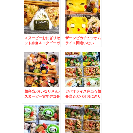
スヌーピーおにぎりセ
ザーンピカチュウオム
ット弁当＆ロクゴーガ
ライス間違いない
ッツ♪地獄ラーメン悶
っ！ 「むか新」さん
絶♪
の「みたらし団子」♪
麺弁当♪おいなりさん♪
ガパオライス弁当☆麺
スヌーピー寅年デコ弁
弁当☆ガパオおにぎり
♪
も♪スヌーピー仕立て♪