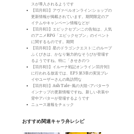
スが導入されるようです
【11月8日】アヴァベルオンライン:ショップの
更新情報が掲載されています。期間限定のア
イテムやキャンペーン情報などが
【11月8日】エピックセブン:この告知は、人気
のアニメRPG「エピックセブン」のイベント
に関するものです。期間
【11月8日】星のドラゴンクエスト:このループ
ふくびきは、かなり魅力的なそうびが登場す
るようですね。特に「きせきのつ
【11月8日】イルーナ戦記オンライン:11月9日
に行われる放送では、EP3 第3章の実況プレ
イやユーザーさんの島訪問な
【11月8日】Ash Tale-風の大陸-:アバターラ
インナップの更新情報ですね。新しい衣装や
背中アバターが登場するようです
ニュース速報をチェック
おすすめ関連キャラ弁レシピ