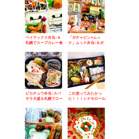
美味しいよ(*´艸`*)
ベイマックス弁当♪＆
「ガチャピン×ムッ
札幌でスープカレー食
ク」ムック弁当♪＆ボ
べるなら今ここがイチ
リュームサンドレシピ
推し♪(*´艸`*)
♪
「Hooddog」さん
ピカチュウ弁当♪スパ
これ使ってみたかっ
サラ大盛＆札幌でスー
た！！！シナモロール
プカレー食べるら今コ
山菜満載幕の内弁当＆
コ！♪「Hooddog」
「かつや」さんの「海
さん「豚角煮上島農園
苔弁」の全貌がすごす
ほうれん草カレー」
ぎるっΣ(ﾟДﾟ)