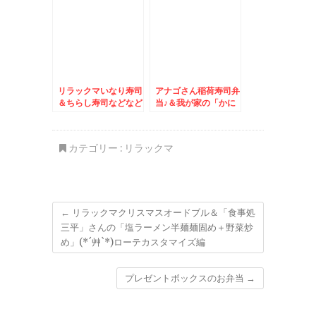
件♪
リラックマいなり寿司
アナゴさん稲荷寿司弁
＆ちらし寿司などなど
当♪＆我が家の「かに
♪＆清田区「自然俱楽
めし」レシピ毛ガニの
部」さんの「いちごソ
むき身いただいた～～
フトパフェ」
～＾＾♪
カテゴリー :
リラックマ
←
リラックマクリスマスオードブル＆「食事処
三平」さんの「塩ラーメン半麺麺固め＋野菜炒
め」(*´艸`*)ローテカスタマイズ編
プレゼントボックスのお弁当
→