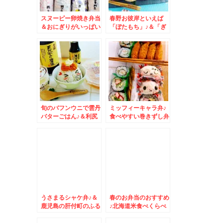
スヌーピー卵焼き弁当
春野お彼岸といえば
＆おにぎりがいっぱい
「ぼたもち」♪＆「ぎ
＆BASEFOOD生活♪
んべこや」さんの牛と
ろフレーク丼♪美味
っ！
旬のバフンウニで雲丹
ミッフィーキャラ弁♪
バターごはん♪＆利尻
食べやすい巻きずし弁
島の「福うに」♪「名
当＆無性に焼きそばが
取本店」さんで♪
食べたくなる～～
うさまるシャケ弁♪＆
春のお弁当のおすすめ
鹿児島の肝付町のふる
♪北海道米食べくらべ
さと納税が凄すぎ
＆使い分け♪
る。。。美味しすぎる