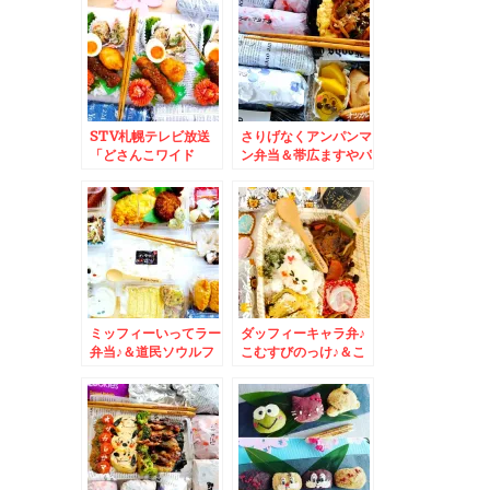
ﾖ~
STV札幌テレビ放送
さりげなくアンパンマ
「どさんこワイド
ン弁当＆帯広ますやパ
179」で紹介されます
ンみちます店の出来立
＾＾ウィンナー飾り切
てパン♪
り☆普通のお弁当もあ
りますよ＾＾＆(*´艸
`*「ぎんべこや」さ
んランチ♪玉手箱～ブ
リスケ最高＼(^^)／
ミッフィーいってラー
ダッフィーキャラ弁♪
弁当♪＆道民ソウルフ
こむすびのっけ♪＆こ
ード「よいとまけの三
れドはまりしてます(
星」さんで「ホッキカ
´艸｀)マイ最優秀調味
レーパン」が懐かしく
料キャンプにも♪
て美味しい♪(*´艸`*)