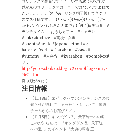
コリラックマ弁当です＾＾ いつも思うのですが
我が家のコリラックマは コ ではないですよね大
きい。。。。。(;^_^A サンタ帽子被せて李クリ
スマス仕様です。 (*・ω・)(*-ω-)(*・ω・)(*-
ω-)ウンウン♪もちろん大盛です( ´艸｀)#デコ弁 #
ランチタイム #おうちカフェ #キャラ弁
#hokkaidolove #高校生弁当
#obento#bento #japanesefood #ｃ
haracterfood #charaben #kawaii
#yummy #お弁当 #kyaraben #bentobox#
サ...
http://yorokobukao.blog.fc2.com/blog-entry-
5631.html
喜ぶ顔がみたくて
注目情報
【11月8日】エピックセブン:メンテナンスのお
知らせが遅れてしまったことについて、運営
チームからのお詫びのメッ
【11月8日】キングダム 乱 -天下統一への道-:
このお知らせは、『キングダム 乱 -天下統一
への道-』のイベント『大功の覇者 王