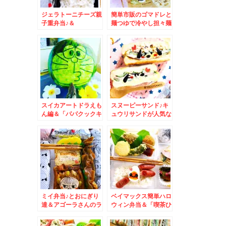
ジェラトーニチーズ親
簡単市販のゴマドレと
子重弁当♪＆
麺つゆで冷やし担々麺
「moyuk
弁当♪
SAPPORO」モユク
サッポロ(*´艸`*)
スイカアートドラえも
スヌーピーサンド♪キ
ん編＆「パパクックキ
ュウリサンドが人気な
ッチン」さんで♪
の(*´艸`*)＆「まるは
製麺所」さんの「ちゃ
んぽん」と「ヒヤチュ
ウ」えにわん！市民ラ
ーメン
ミイ弁当♪とおにぎり
ベイマックス簡単ハロ
達＆アゴーラさんのラ
ウィン弁当＆「喫茶ひ
ンチ再び(*´艸`*)
かり」さんの「さっぽ
ろクロッフル」いちご