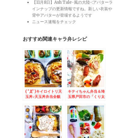
【11月8日】Ash Tale-風の大陸-:アバターラ
インナップの更新情報ですね。新しい衣装や
背中アバターが登場するようです
ニュース速報をチェック
おすすめ関連キャラ弁レシピ
( ﾟДﾟ)キイロイトリ天
キティちゃん弁当＆埼
玉丼♪天玉丼弁当全貌
玉県戸田市の「くり太
＆カフェゼノンの「シ
郎本舗」さんの「里の
ティハンターXYZ生
味覚 くり太郎」の大
ガトーショコラ」「チ
きさΣ(ﾟДﾟ)に大満足
ーズケーキ」吉祥寺土
(*´艸`*)
産♪