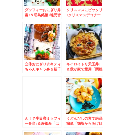
ダッフィーおにぎり弁
クリスマスにピッタリ
当♪＆昭島銘菓♪地元皆
♪クリスマスデコチー
様のお墨付き♪和菓子♪
ズ☆＆お正月準備「小
樽かま栄」さんのかま
ぼこ
立体おにぎり☆キティ
キイロイトリ天玉丼♪
ちゃんキャラ弁＆新千
＆我が家で愛用「関根
歳空港ラーメン共和国
の胡麻油」ご存知です
「弟子屈ラーメン」さ
か？？「胡麻油の関
ん
根」さん♪
ん！？半目寝ミッフィ
うどんだしの素で絶品
ー弁当♪＆寿都産「は
簡単「鶏塩からあげ紅
たはたの飯寿司」
ショウガ～塩ザンギ
風」レシピ ﾊｼｶﾞﾄﾏﾗﾅｲ