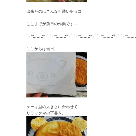
出来たのはこんな可愛いチョコ
ここまでが前日の作業です～
ﾟ･*:.｡..｡.:*･ﾟﾟ･*:.｡..｡.:*･ﾟ ﾟ･*:.｡..｡.:*･ﾟﾟ･*:.｡..｡.:*･ﾟ ﾟ･*:.｡..｡
ここからは当日。
ケーキ型の大きさに合わせて
リラックマの下書き。