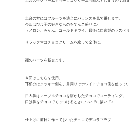
土台の生クリームももチョコクリームも隠れてしまうので綺
土台の方にはフルーツを適当にバランスを見て乗せます。
今回はぴよ子の好きなものをてんこ盛りに♪
（メロン、みかん、ゴールドキウイ、最後に自家製のラズベ
リラックマはチョコクリームを絞って全体に。
顔のパーツを載せます。
今回はこちらを使用。
耳部分はクッキー側を、鼻周りはホワイトチョコ側を使って
目＆鼻はマーブルチョコを溶かしたチョコでコーティング。
口は鼻をチョコでくっつけるときについでに描いて♪
仕上げに前日に作っておいたチョコでデコラブラブ