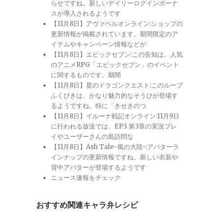
らせですね。新しいデイリーログインボーナ
スが導入されるようです
【11月8日】アヴァベルオンライン:ショップの
更新情報が掲載されています。期間限定のア
イテムやキャンペーン情報などが
【11月8日】エピックセブン:この告知は、人気
のアニメRPG「エピックセブン」のイベント
に関するものです。期間
【11月8日】星のドラゴンクエスト:このループ
ふくびきは、かなり魅力的なそうびが登場す
るようですね。特に「きせきのつ
【11月8日】イルーナ戦記オンライン:11月9日
に行われる放送では、EP3 第3章の実況プレ
イやユーザーさんの島訪問な
【11月8日】Ash Tale-風の大陸-:アバターラ
インナップの更新情報ですね。新しい衣装や
背中アバターが登場するようです
ニュース速報をチェック
おすすめ関連キャラ弁レシピ