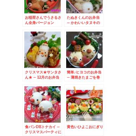
お稲荷さんでうさるさ
たぬきくんのお弁当
ん全身バージョン
– かわいいタヌキの
全身キャラ★
クリスマス★サンタさ
簡単♪ヒヨコのお弁当
ん★ – 12月のお弁当
– 薄焼きたまごを巻
はサンタクロースで決
いたおにぎり★
まり☆
食パンDEトナカイ –
黄色いひよこおにぎり
クリスマスパーティに