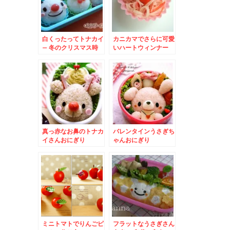
白くったってトナカイ
カニカマでさらに可愛
– 冬のクリスマス時
いハートウィンナー
期に♪真っ赤なお鼻の
となかいさん☆
真っ赤なお鼻のトナカ
バレンタインうさぎち
イさんおにぎり
ゃんおにぎり
ミニトマトでりんごピ
フラットなうさぎさん