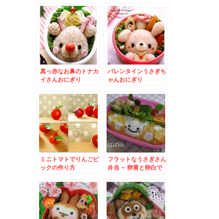
となかいさん☆
真っ赤なお鼻のトナカ
バレンタインうさぎち
イさんおにぎり
ゃんおにぎり
ミニトマトでりんごピ
フラットなうさぎさん
ックの作り方
弁当 – 卵黄と卵白で
可愛い模様が☆アレン
ジいろいろ♪