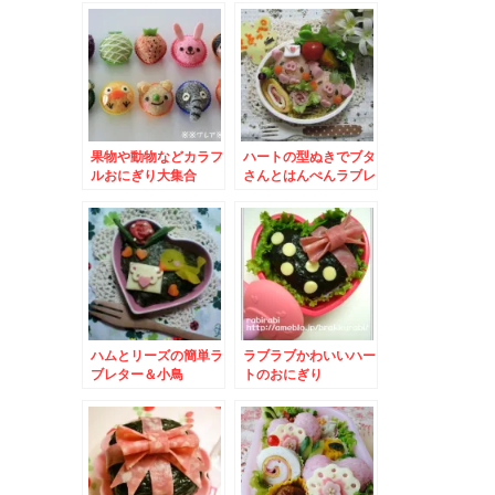
果物や動物などカラフ
ハートの型ぬきでブタ
ルおにぎり大集合
さんとはんぺんラブレ
ター
ハムとリーズの簡単ラ
ラブラブかわいいハー
ブレター＆小鳥
トのおにぎり