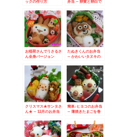
ックの作り方
弁当 – 卵黄と卵白で
可愛い模様が☆アレン
ジいろいろ♪
お稲荷さんでうさるさ
たぬきくんのお弁当
ん全身バージョン
– かわいいタヌキの
全身キャラ★
クリスマス★サンタさ
簡単♪ヒヨコのお弁当
ん★ – 12月のお弁当
– 薄焼きたまごを巻
はサンタクロースで決
いたおにぎり★
まり☆