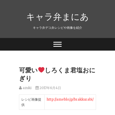
キャラ弁まにあ
キャラ弁デコ弁レシピや画像を紹介
可愛い
しろくま君塩おに
ぎり
azuki
2017年6月4日
レシピ画像提
http://ameblo.jp/brakkurabi/
供