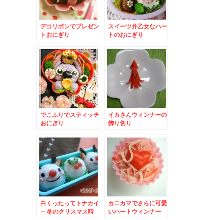
デコリボンでプレゼン
スイーツ弁乙女なハー
トおにぎり
トのおにぎり
でこふりでスティッチ
イカさんウィンナーの
おにぎり
飾り切り
白くったってトナカイ
カニカマでさらに可愛
– 冬のクリスマス時
いハートウィンナー
期に♪真っ赤なお鼻の