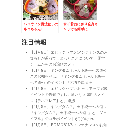
ハロウィン魔法使いの
サイ君おにぎり全身キ
ネコちゃん♪
ャラでも簡単に
注目情報
【11月8日】エピックセブン:メンテナンスのお
知らせが遅れてしまったことについて、運営
チームからのお詫びのメッ
【11月8日】キングダム 乱 -天下統一への道-:
このお知らせは、『キングダム 乱 -天下統一
への道-』のイベント『大功の覇者 王
【11月8日】エピックセブン:ピックアップ召喚
イベントの告知ですね。新たな火属性のメイ
ジ【テネブレア】と、連携
【11月8日】キングダム 乱 -天下統一への道-:
『キングダム 乱 -天下統一への道-』と『ジョ
イフル』のコラボイベントが開催され
【11月8日】FC MOBILE:メンテナンスのお知