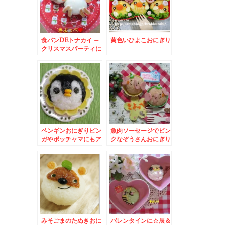
食パンDEトナカイ –
黄色いひよこおにぎり
クリスマスパーティに
も！真っ赤なお鼻のと
なかいさん♪
ペンギンおにぎりピン
魚肉ソーセージでピン
ガやポッチャマにもア
クなぞうさんおにぎり
レンジ
みそごまのたぬきおに
バレンタインに☆辰＆