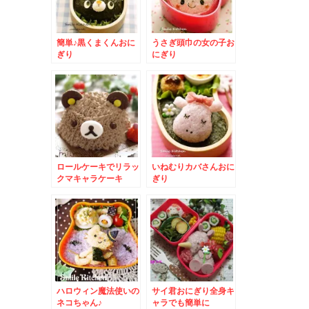
簡単♪黒くまくんおに
うさぎ頭巾の女の子お
ぎり
にぎり
ロールケーキでリラッ
いねむりカバさんおに
クマキャラケーキ
ぎり
ハロウィン魔法使いの
サイ君おにぎり全身キ
ネコちゃん♪
ャラでも簡単に