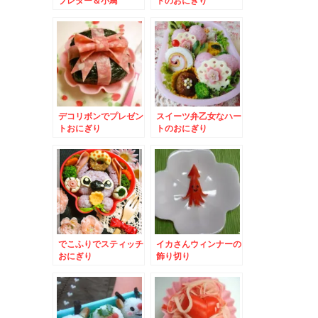
ブレター＆小鳥
トのおにぎり
デコリボンでプレゼン
スイーツ弁乙女なハー
トおにぎり
トのおにぎり
でこふりでスティッチ
イカさんウィンナーの
おにぎり
飾り切り