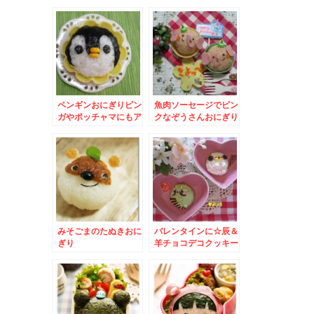
も！真っ赤なお鼻のと
なかいさん♪
ペンギンおにぎりピン
魚肉ソーセージでピン
ガやポッチャマにもア
クなぞうさんおにぎり
レンジ
みそごまのたぬきおに
バレンタインに☆辰＆
ぎり
羊チョコデコクッキー