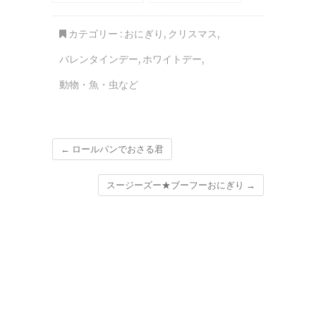
カテゴリー :
おにぎり
,
クリスマス
,
バレンタインデー
,
ホワイトデー
,
動物・魚・虫など
←
ロールパンでおさる君
スージーズー★ブーフーおにぎり
→