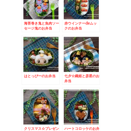
海苔巻き鬼と魚肉ソー
赤ウインナーdeムッ
セージ鬼のお弁当
クのお弁当
はとっぴーのお弁当
七夕☆織姫と彦星のお
弁当
クリスマス☆プレゼン
ハートコロッケのお弁