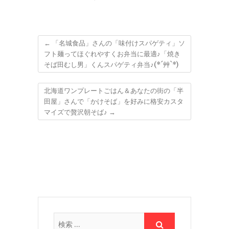
←
「名城食品」さんの「味付けスパゲティ」ソ
フト麺ってほぐれやすくお弁当に最適♪「焼き
そば田むし男」くんスパゲティ弁当♪(*´艸`*)
北海道ワンプレートごはん＆あなたの街の「半
田屋」さんで「かけそば」を好みに格安カスタ
マイズで贅沢朝そば♪
→