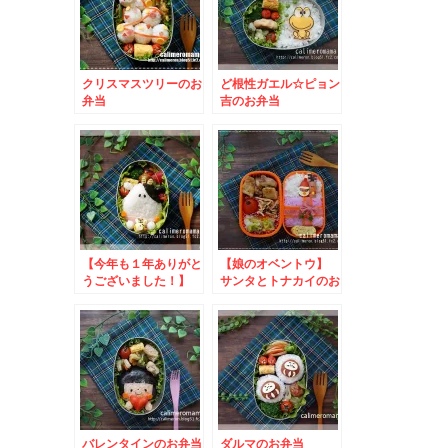
クリスマスツリーのお
ど根性ガエル☆ピョン
弁当
吉のお弁当
【今年も１年ありがと
【娘のオベントウ】
うございました！】
サンタとトナカイのお
うしくんのお弁当
弁当
バレンタインのお弁当
ダルマのお弁当