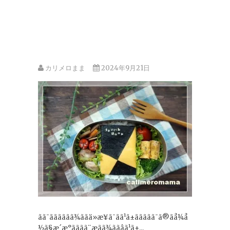
カリメロまま
2024年9月21日
ãã¯ãããããã¾ããä»æ¥ã¯ãã¹ã±ããããã¯ã®ãå¼å
½ã§æ´æ°ãããã¨æãã¾ããâã¹ã±...