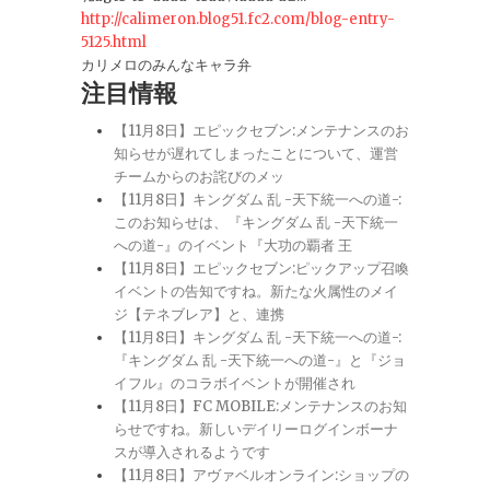
http://calimeron.blog51.fc2.com/blog-entry-
5125.html
カリメロのみんなキャラ弁
注目情報
【11月8日】エピックセブン:メンテナンスのお
知らせが遅れてしまったことについて、運営
チームからのお詫びのメッ
【11月8日】キングダム 乱 -天下統一への道-:
このお知らせは、『キングダム 乱 -天下統一
への道-』のイベント『大功の覇者 王
【11月8日】エピックセブン:ピックアップ召喚
イベントの告知ですね。新たな火属性のメイ
ジ【テネブレア】と、連携
【11月8日】キングダム 乱 -天下統一への道-:
『キングダム 乱 -天下統一への道-』と『ジョ
イフル』のコラボイベントが開催され
【11月8日】FC MOBILE:メンテナンスのお知
らせですね。新しいデイリーログインボーナ
スが導入されるようです
【11月8日】アヴァベルオンライン:ショップの