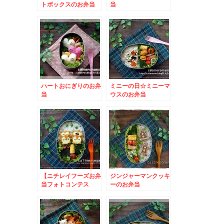
トボックスのお弁当
当
ハートおにぎりのお弁
ミニーの日☆ミニーマ
当
ウスのお弁当
【ニチレイフーズお弁
ジンジャーマンクッキ
当フォトコンテス
ーのお弁当
ト】 フクロウのお弁
当とこいのぼりのお弁
当