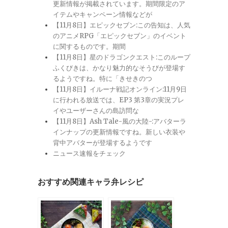
更新情報が掲載されています。期間限定のア
イテムやキャンペーン情報などが
【11月8日】エピックセブン:この告知は、人気
のアニメRPG「エピックセブン」のイベント
に関するものです。期間
【11月8日】星のドラゴンクエスト:このループ
ふくびきは、かなり魅力的なそうびが登場す
るようですね。特に「きせきのつ
【11月8日】イルーナ戦記オンライン:11月9日
に行われる放送では、EP3 第3章の実況プレ
イやユーザーさんの島訪問な
【11月8日】Ash Tale-風の大陸-:アバターラ
インナップの更新情報ですね。新しい衣装や
背中アバターが登場するようです
ニュース速報をチェック
おすすめ関連キャラ弁レシピ