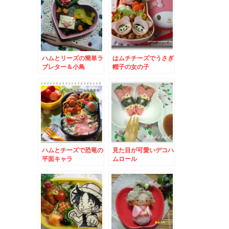
ハムとリーズの簡単ラ
はムチチーズでうさぎ
ブレター＆小鳥
帽子の女の子
ハムとチーズで恐竜の
見た目が可愛いデコハ
平面キャラ
ムロール