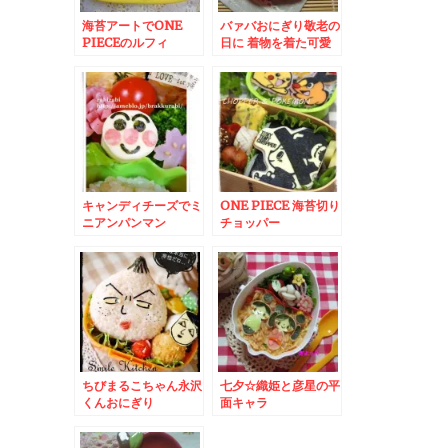
海苔アートでONE
バァバおにぎり敬老の
PIECEのルフィ
日に 着物を着た可愛
いおばあちゃん
キャンディチーズでミ
ONE PIECE 海苔切り
ニアンパンマン
チョッパー
ちびまるこちゃん永沢
七夕☆織姫と彦星の平
くんおにぎり
面キャラ