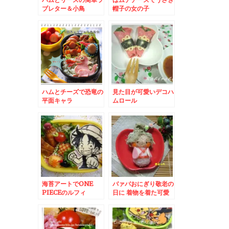
ブレター＆小鳥
帽子の女の子
ハムとチーズで恐竜の
見た目が可愛いデコハ
平面キャラ
ムロール
海苔アートでONE
バァバおにぎり敬老の
PIECEのルフィ
日に 着物を着た可愛
いおばあちゃん