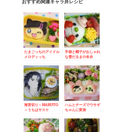
おすすめ関連キャラ弁レシピ
たまごっちのアイドル
手袋と帽子がおしゃれ
メロディっち
な雪だるまの冬弁
海苔切り～NARUTO
ハムとチーズでウサギ
～うちはサスケ
ちゃんに変身