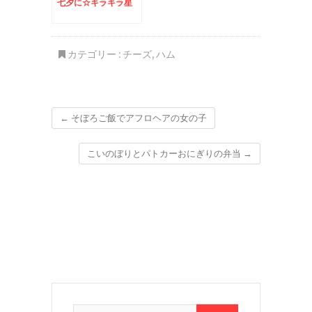
七夕に☆キラキラ星
カテゴリー :
チーズ
,
ハム
←
そぼろご飯でアフロヘアの女の子
こいのぼりとパトカーおにぎりの弁当
→