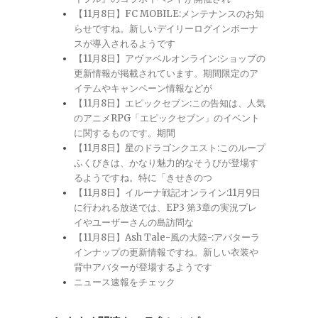
【11月8日】FC MOBILE:メンテナンスのお知
らせですね。新しいデイリーログインボーナ
スが導入されるようです
【11月8日】アヴァベルオンライン:ショップの
更新情報が掲載されています。期間限定のア
イテムやキャンペーン情報などが
【11月8日】エピックセブン:この告知は、人気
のアニメRPG「エピックセブン」のイベント
に関するものです。期間
【11月8日】星のドラゴンクエスト:このループ
ふくびきは、かなり魅力的なそうびが登場す
るようですね。特に「きせきのつ
【11月8日】イルーナ戦記オンライン:11月9日
に行われる放送では、EP3 第3章の実況プレ
イやユーザーさんの島訪問な
【11月8日】Ash Tale-風の大陸-:アバターラ
インナップの更新情報ですね。新しい衣装や
背中アバターが登場するようです
ニュース速報をチェック