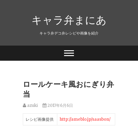
キャラ弁まにあ
キャラ弁デコ弁レシピや画像を紹介
ロールケーキ風おにぎり弁
当
azuki
2017年6月6日
レシピ画像提供
http://ameblo.jp/saasbon/