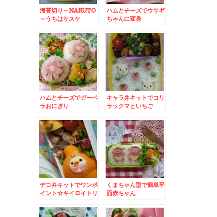
海苔切り～NARUTO
ハムとチーズでウサギ
～うちはサスケ
ちゃんに変身
ハムとチーズでガーベ
キャラ弁キットでコリ
ラおにぎり
ラックマといちご
デコ弁キットでワンポ
くまちゃん型で簡単平
イント☆キイロイトリ
面赤ちゃん