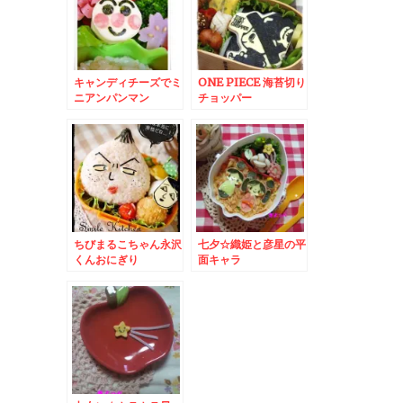
キャンディチーズでミ
ONE PIECE 海苔切り
ニアンパンマン
チョッパー
ちびまるこちゃん永沢
七夕☆織姫と彦星の平
くんおにぎり
面キャラ