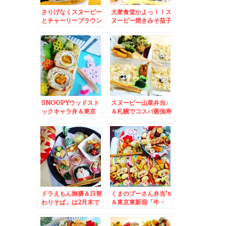
さりげなくスヌーピー
大衆食堂かよっ！！ス
とチャーリーブラウン
ヌーピー焼きみそ茄子
のレタスサンド＆札幌
おにぎりと唐揚げ弁当
「ツキサップじんぎす
＆浜頓別町産「毛ガ
かんクラブ」さんの
ニ」(*´艸`*)
「生マトンジンギスカ
ン」で打ち上げ(*´艸
`*)
SNOOPYウッドスト
スヌーピー山菜弁当♪
ックキャラ弁＆東京
＆札幌でコスパ最強寿
ニュー新橋ビル 「む
司ランチ食べるなら絶
さしや」さんで「オム
対こちら！「回転寿司
ライス」「ミニハンバ
函館漁火」川沿ソシア
ーグ」トッピング(*
店さんの「Cランチ」
´艸`*)
「海鮮軍艦」「食後コ
ーヒー」１０００円で
おつりくるって(@￣□
￣@;)！！
ドラえもん御膳＆日替
くまのプーさん弁当‘s
わりそば」は2月末で
＆東京東新宿「牛・
終売したけど行っちゃ
豚・もつ専門卸小売
う「ごまそば遊鶴」さ
山根商店」さんの牛も