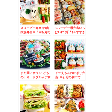
スヌーピー弁当♪お肉
スヌーピー麺弁当いっ
抜き弁当＆「回転寿司
ぱい(*´艸`*)＆すすき
魚べい」さんの美味し
の駅直結「ココノすす
さは酢飯の温度♪旬の
きの」内「回転寿司
「いわし」が絶品(*
根室花まる」さんのお
´艸`*)
寿司も焼き魚もフライ
も♪(*´艸`*)
まだ間に合う♪こども
ドラえもんおにぎり弁
の日オードブル☆デザ
当♪＆石狩の朝市で
ート☆お弁当＆すすき
「茹でたてシャコ」食
の駅直結「ココノすす
べまくる～～～(*´艸
きの」内「回転寿司
`*)
根室花まる」さんの厚
切りネタ♪(*´艸`*)