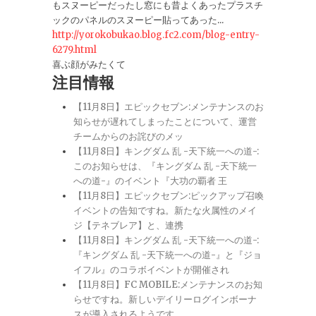
もスヌーピーだったし窓にも昔よくあったプラスチ
ックのパネルのスヌーピー貼ってあった...
http://yorokobukao.blog.fc2.com/blog-entry-
6279.html
喜ぶ顔がみたくて
注目情報
【11月8日】エピックセブン:メンテナンスのお
知らせが遅れてしまったことについて、運営
チームからのお詫びのメッ
【11月8日】キングダム 乱 -天下統一への道-:
このお知らせは、『キングダム 乱 -天下統一
への道-』のイベント『大功の覇者 王
【11月8日】エピックセブン:ピックアップ召喚
イベントの告知ですね。新たな火属性のメイ
ジ【テネブレア】と、連携
【11月8日】キングダム 乱 -天下統一への道-:
『キングダム 乱 -天下統一への道-』と『ジョ
イフル』のコラボイベントが開催され
【11月8日】FC MOBILE:メンテナンスのお知
らせですね。新しいデイリーログインボーナ
スが導入されるようです