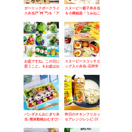
ガーリックポークライ
スヌーピー親子丼弁当
ス弁当(*´艸`*)＆「ア
＆小樽銭函「うみねこ
メリカンポーク」の
食道」さん♪週末は炭
「ごちポ」くんグッズ
火で海鮮堪能(*´艸`*)
がめちゃめちゃおしゃ
れで使いやすい～＾＾
♪
お盆ですね。この日に
スヌーピースコッチエ
思うこと。＆お盆はお
ッグ入り弁当♪石狩市
供えもみんなでわいわ
厚田「前浜食堂」さん
いフルーツアート♪
の「ホタテラーメン」
ここはいつもこのメニ
ュー一択！！(*´艸`*)
パンダさんおにぎり弁
昨日のチキンフリカッ
当♪簡単動物おむすび♪
セアレンジレシピ♪汁
＆札幌市中央区「南里
だく豆乳クリームパス
食堂」さんで「朝食」
タ♪勝手に福岡コラボ