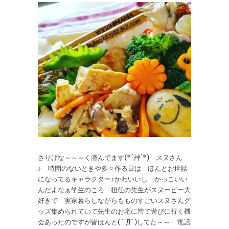
さりげな～～～く潜んでます(*´艸`*) スヌさん
♪ 時間のないときや多々作る日は ほんとお世話
になってるキャラクター♪かわいいし かっこいい
んだよなぁ学生のころ 担任の先生がスヌーピー大
好きで 実家暮らしながらもものすごいスヌさんグ
ッズ集められていて先生のお宅に皆で遊びに行く機
会あったのですが皆ほんと( ﾟДﾟ)してた～～ 電話