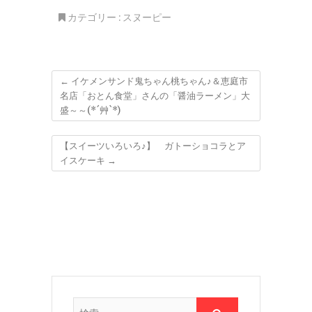
「「いちえ・ラウン
ポリタン」がつゆだく
カテゴリー :
スヌーピー
ジ」さんのコーヒーと
で(*´艸`*)
絶品カヌレ♪で打ち合
わせ♪
←
イケメンサンド鬼ちゃん桃ちゃん♪＆恵庭市
名店「おとん食堂」さんの「醤油ラーメン」大
盛～～(*´艸`*)
【スイーツいろいろ♪】 ガトーショコラとア
イスケーキ
→