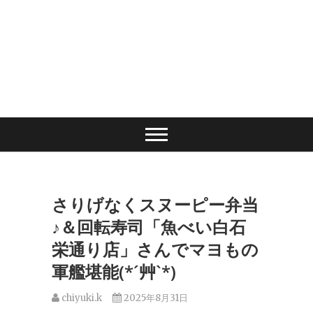
さりげなくスヌーピー弁当
♪＆回転寿司「魚べい白石
栄通り店」さんでマヨもの
軍艦堪能(*´艸`*)
chiyuki.k
2025年8月31日