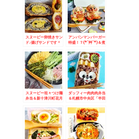
「長岡式酵素玄米」で
レシピ♪
ヘルシーモーニング
♪(*´艸`*)ワンコイン
だよ～
スヌーピー卵焼きサン
アンパンマンバーガー
ド♪揚げサンドです＾
特盛！？(*´艸`*)＆煮
＾＆煮干しラーメン
干しラーメンmy札幌
my札幌ベスト「らー
ベスト「らー麺 山さ
麺 山さわ」さんの
わ」さんの「あっさり
「濃厚煮干し」麺固め
煮干し」麺固め「岩海
「味玉」「岩海苔」
苔」トッピング♪あぁ
「メンマ」「ネギ」ト
幸せ～～(*´艸`*)
ッピング♪あぁ幸せ～
～(*´艸`*)
スヌーピー坦々つけ麺
ダッフィー肉肉肉弁当
弁当＆新十津川町花月
＆札幌市中央区「半田
「ラーメンとん太」さ
やファクトリー前店」
んの「とんこつ味噌ラ
さんの「冷やし中華」
ーメン」濃厚白米進む
「中華そば」コスパ最
お味で脂身甘いチャー
高すぎてカスタマイズ
シュー入り(*´艸`*)
(*´艸`*)