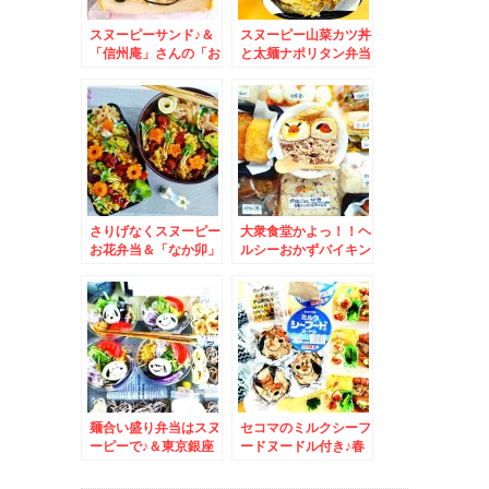
スヌーピーサンド♪＆
スヌーピー山菜カツ丼
「信州庵」さんの「お
と太麺ナポリタン弁当
ろしそば」(*´艸
＆小樽で伊勢うど
`*)JR札幌病院前の
ん！？(@￣□￣
「信州庵」さんが一番
@;)！！「そば処 月」
好き♪
さんの伊勢うどんは正
真正銘の本場のお
味！！
さりげなくスヌーピー
大衆食堂かよっ！！ヘ
お花弁当＆「なか卯」
ルシーおかずバイキン
さんでモーニング「銀
グ スヌーピーエッグ
鮭鶏小鉢朝食」で大満
コロッケ弁当＆「ごま
足♪
そば八千代」さんの
「鍋焼きうどん」絶品
えび天入りでも９００
円Σ(ﾟДﾟ)
麺合い盛り弁当はスヌ
セコマのミルクシーフ
ーピーで♪＆東京銀座
ードヌードル付き♪春
アゴーラ銀座1階
スキー弁当＆「さんか
[ichie lounge」
い」さんで宴会♪「ナ