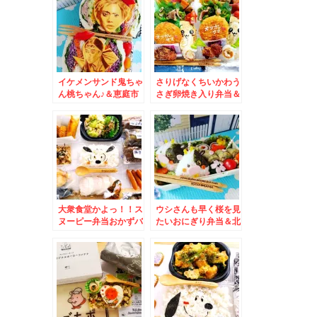
ん
つ煮込みも逸品で串物
全般うますぎる～＾＾
♪
イケメンサンド鬼ちゃ
さりげなくちいかわう
ん桃ちゃん♪＆恵庭市
さぎ卵焼き入り弁当＆
名店「おとん食堂」さ
東京 新宿「珈琲貴族
んの「醤油ラーメン」
エジンバラ」さんでい
大盛～～(*´艸`*)
ただく「ポテトグラタ
ン」「貴族珈琲」でま
ったり～～(*´艸`*)
大衆食堂かよっ！！ス
ウシさんも早く桜を見
ヌーピー弁当おかずバ
たいおにぎり弁当＆北
イキング＆京極町「道
海道旭川市 ミシュラ
の駅」
ン一つ星連続受賞「う
なぎ かどわき」さん
で鰻丼満喫♪