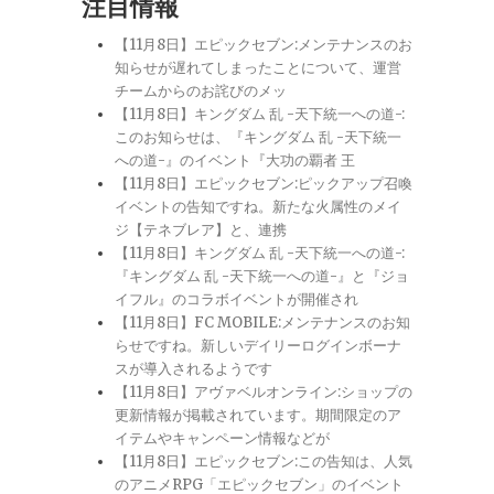
注目情報
【11月8日】エピックセブン:メンテナンスのお
知らせが遅れてしまったことについて、運営
チームからのお詫びのメッ
【11月8日】キングダム 乱 -天下統一への道-:
このお知らせは、『キングダム 乱 -天下統一
への道-』のイベント『大功の覇者 王
【11月8日】エピックセブン:ピックアップ召喚
イベントの告知ですね。新たな火属性のメイ
ジ【テネブレア】と、連携
【11月8日】キングダム 乱 -天下統一への道-:
『キングダム 乱 -天下統一への道-』と『ジョ
イフル』のコラボイベントが開催され
【11月8日】FC MOBILE:メンテナンスのお知
らせですね。新しいデイリーログインボーナ
スが導入されるようです
【11月8日】アヴァベルオンライン:ショップの
更新情報が掲載されています。期間限定のア
イテムやキャンペーン情報などが
【11月8日】エピックセブン:この告知は、人気
のアニメRPG「エピックセブン」のイベント