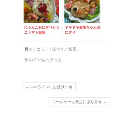
にゃんこおにぎりとミ
ドキドキ金魚ちゃんお
ニトマト金魚
にぎり
カテゴリー :
味付きご飯系
,
男の子☆女の子☆人
←
ハロウィンにおばけ弁当
ロールケーキ風おにぎり弁当
→