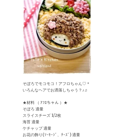
そぼろでモコモコ！アフロちゃん♡＊
いろんなヘアでお洒落しちゃう？♪♫
★材料 （ ｱﾌﾛちゃん ）★
そぼろ 適量
スライスチーズ 1/2枚
海苔 適量
ケチャップ 適量
お花の飾り(ｿｰｾｰｼﾞ、ﾁｰｽﾞ) 適量