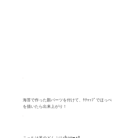
海苔で作った顏パーツを付けて、ｹﾁｬｯﾌﾟでほっぺ
を描いたら出来上がり！
こっちは丼のどんぶりchan♥+*