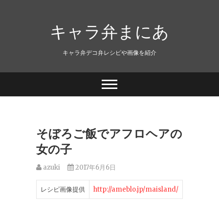
キャラ弁まにあ
キャラ弁デコ弁レシピや画像を紹介
そぼろご飯でアフロヘアの
女の子
azuki
2017年6月6日
レシピ画像提供
http://ameblo.jp/maisland/