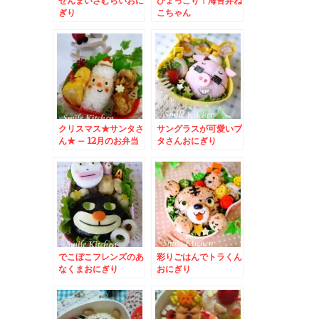
ぜんまいざむらいおに
ひょっこり！海苔弁ね
ぎり
こちゃん
クリスマス★サンタさ
サングラスが可愛いブ
ん★ – 12月のお弁当
タさんおにぎり
はサンタクロースで決
まり☆
でこぼこフレンズのあ
彩りごはんでトラくん
なくまおにぎり
おにぎり