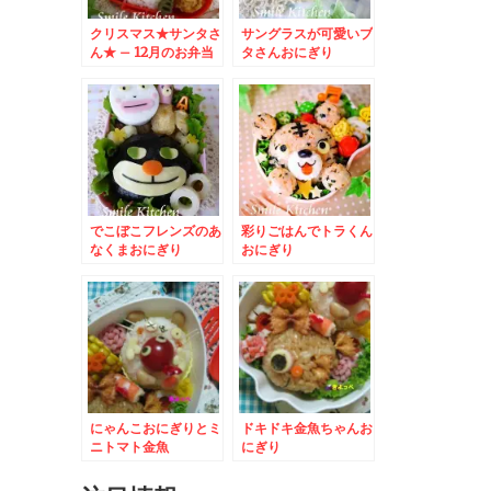
クリスマス★サンタさ
サングラスが可愛いブ
ん★ – 12月のお弁当
タさんおにぎり
はサンタクロースで決
まり☆
でこぼこフレンズのあ
彩りごはんでトラくん
なくまおにぎり
おにぎり
にゃんこおにぎりとミ
ドキドキ金魚ちゃんお
ニトマト金魚
にぎり