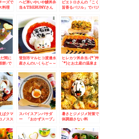
チーズで
ヘビ丼いやいや鰻丼弁
ピエトロさんの「こく
ス料理
当＆TBERUNYさん
旨香るバジル」でバジ
り作って
のお箸が使いやすくて
ルおにぎりレシピ♪松
にすると
SDGｓ
の実風味と後がけオイ
ルがうまさ倍増(*´艸
`*)
まだ間に
登別市マルヒコ渡邊水
ヒレカツ丼弁当♪(*´艸
桜餅♪で
産さんのいくらど～～
`*)とお土産の温泉ま
艸`*)
～～～ん♪宝石箱やぁ
んじゅう～客室露天風
～弁当
呂大満喫～
えばクマ
スパイスアンバサダ
暑さとジメジメ対策で
コノスス
ー 「おかずスープ」
体調崩さない料
クと言え
レシピ♪しっかり食べ
理。。。。無性に食べ
「燻製鯖寿
て免疫アップ♪その３
たくなる夏グラタン(*
モークチ
´艸`*)