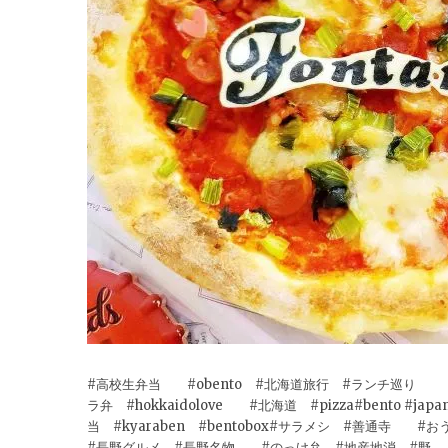
#高校生弁当 #obento #北海道旅行 #ランチ巡り #
ラ弁 #hokkaidolove #北海道 #pizza#bento #japan
当 #kyaraben #bentobox#サラメシ #善通寺
#長野グルメ #長野名物 #のっけ弁 #地産地消 #野...