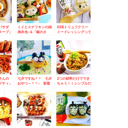
バサダ
ミイとスナフキンの姉
SSKトリュフクリー
スープ」
弟弁当♪＆「銀のさ
ミードレッシングって
かり食べ
ら」創成川店さんのラ
すごいのよ(*´艸`*)簡
♪その２
ンチ寿司セットがコス
単マッシュポテ
パも美味しさも(@￣□
ト・・・そしてこれを
￣@;)！！
あれに入れると最高(*
´艸`*)
さんの
七夕ですね＾＾ 七夕
2つの材料だけででき
ゲティ」
おやつ～＾＾♪ 皆様
ちゃう！！シンプルだ
ほぐれや
のお願い事がお星さま
けど絶対うまい「生姜
最適
にとどきますよう
炊き込みご飯」レシピ
田むし
に！！
♪
ゲティ弁