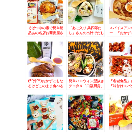
そばつゆの素で簡単絶
「あご入り 兵四郎だ
スパイスアン
品あの名店お蕎麦屋さ
し」さんの出汁でだし
ー 「おかず
んのカツ丼のお味がで
おにぎり♪が旨っ(*´艸
レシピ♪しっ
きちゃう～(*´艸`*)＆
`*)onigiri
て免疫アップ
おかずバイキング弁
当！！
(*´艸`*)おかずにもな
簡単ハロウィン型抜き
「名城食品」
るけどこのまま食べる
デコ弁＆「口福厨房」
「味付けスパ
のも好き♪オリーブオ
さんの「エビ味噌あん
ソフト麺って
イル醤油♪
かけ焼きそば」絶品(*
すくお弁当に
´艸`*)
♪「焼きそば
男」くんスパ
当♪(*´艸`*)