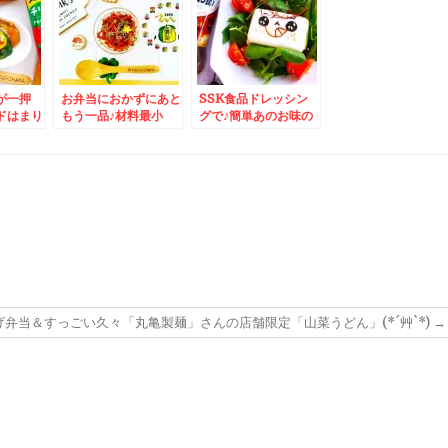
燻製チャ
」
が一押
お弁当におかずにあと
SSK食品ドレッシン
ドはまり
もう一品♪材料最小
グで♪簡単あのお味の
(*´艸
限 旭ﾎﾟﾝｽﾞで金平♪レ
豆腐サラダ♪レシピ付
ピ
シピ(*´艸`*)
き
弁当＆すっごい久々「丸亀製麺」さんの店舗限定「山菜うどん」(*´艸`*)
→