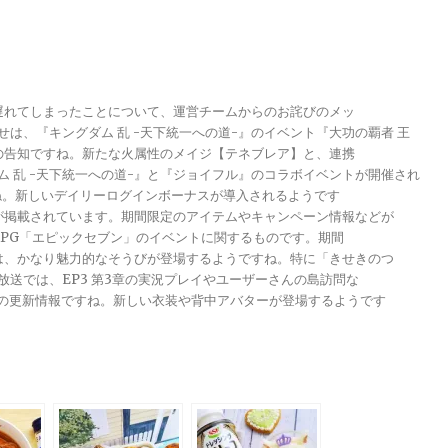
が遅れてしまったことについて、運営チームからのお詫びのメッ
らせは、『キングダム 乱 -天下統一への道-』のイベント『大功の覇者 王
トの告知ですね。新たな火属性のメイジ【テネブレア】と、連携
グダム 乱 -天下統一への道-』と『ジョイフル』のコラボイベントが開催され
ですね。新しいデイリーログインボーナスが導入されるようです
報が掲載されています。期間限定のアイテムやキャンペーン情報などが
メRPG「エピックセブン」のイベントに関するものです。期間
きは、かなり魅力的なそうびが登場するようですね。特に「きせきのつ
る放送では、EP3 第3章の実況プレイやユーザーさんの島訪問な
ンナップの更新情報ですね。新しい衣装や背中アバターが登場するようです