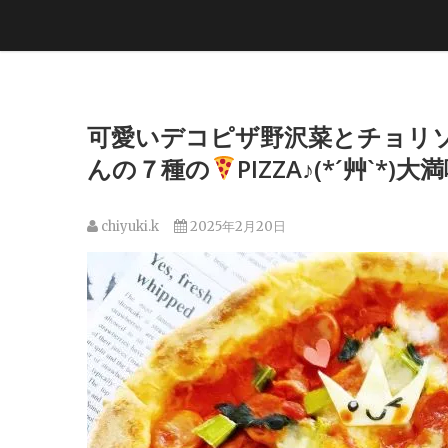
可愛いデコピザ野沢菜とチョリ
んの７種の
PIZZA♪(*´艸`*)大
chiyuki.k
2025年2月20日