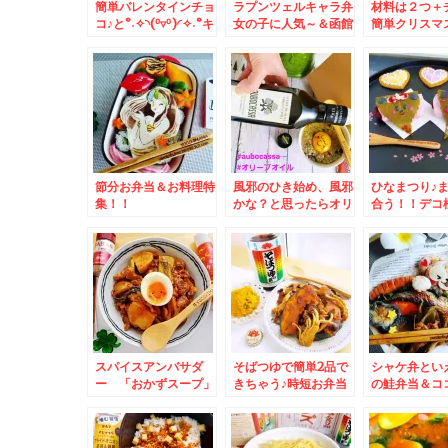
簡単バレンタインチョ
ラプンツェルキャラ弁
材料は２つ＋
コ♪と°˖✧◝(⁰▿⁰)◜✧˖°キ
女の子に人気～＆函館
簡単クリスマ
ラキラチョコクッキー
民ソウルフード♪「ラ
(^^♪たっぷ
♪
ッキーピエロ」さんの
翌日コロッケ
「チャイニーズチキン
最高(*´艸`*)
バーガー」食べたら病
みつきよ～
節分お弁当＆お料理特
風邪のひき始め、風邪
ひなまつり♪
集！！
かな？と思ったらオリ
合う！！デコ
ーブオイルの玄米がゆ
おひなさま(*´
♪炊飯器で簡単～＾＾
スパイスアンバサダ
そばつゆで簡単2品で
シャケ弁とい
ー 「おかずスープ」
きちゃう♪時短お弁当
の鮭弁当＆コ
レシピ♪しっかり食べ
すきまうめおかずレシ
キノでスモー
て免疫アップ♪その１
ピ♪ちゃんとご飯進む
ば(*´艸`*)
よ～(*´艸`*)
司」「照焼ス