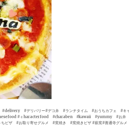
delivery #デリバリー#デコ弁 #ランチタイム #おうちカフェ #キ
esefood #ｃharacterfood #charaben #kawaii #yummy #お弁
 #おうちピザ #お取り寄せグルメ #窯焼き #窯焼きピザ #薪窯#善通寺グル