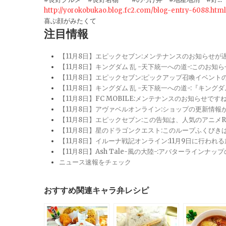
http://yorokobukao.blog.fc2.com/blog-entry-6088.html
喜ぶ顔がみたくて
注目情報
【11月8日】エピックセブン:メンテナンスのお知らせ
【11月8日】キングダム 乱 -天下統一への道-:このお知
【11月8日】エピックセブン:ピックアップ召喚イベン
【11月8日】キングダム 乱 -天下統一への道-:『キン
【11月8日】FC MOBILE:メンテナンスのお知らせ
【11月8日】アヴァベルオンライン:ショップの更新情
【11月8日】エピックセブン:この告知は、人気のアニ
【11月8日】星のドラゴンクエスト:このループふくび
【11月8日】イルーナ戦記オンライン:11月9日に行われ
【11月8日】Ash Tale-風の大陸-:アバターライ
ニュース速報をチェック
おすすめ関連キャラ弁レシピ