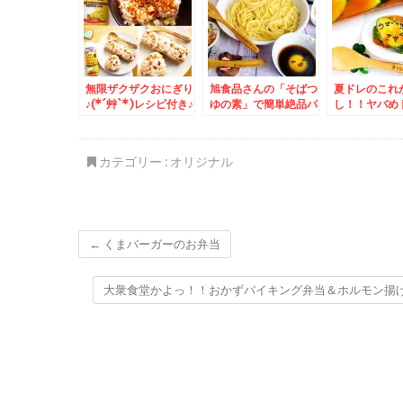
キン弁当」「
ーシュー弁当
無限ザクザクおにぎり
旭食品さんの「そばつ
夏ドレのこれ
♪(*´艸`*)レシピ付き♪
ゆの素」で簡単絶品パ
し！！ヤバめ
スタレシピ♪
しちゃいました
`*)簡単レシ
カテゴリー :
オリジナル
←
くまバーガーのお弁当
大衆食堂かよっ！！おかずバイキング弁当＆ホルモン揚げ