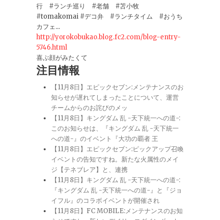
行 #ランチ巡り #老舗 #苫小牧
#tomakomai #デコ弁 #ランチタイム #おうち
カフェ...
http://yorokobukao.blog.fc2.com/blog-entry-
5746.html
喜ぶ顔がみたくて
注目情報
【11月8日】エピックセブン:メンテナンスのお
知らせが遅れてしまったことについて、運営
チームからのお詫びのメッ
【11月8日】キングダム 乱 -天下統一への道-:
このお知らせは、『キングダム 乱 -天下統一
への道-』のイベント『大功の覇者 王
【11月8日】エピックセブン:ピックアップ召喚
イベントの告知ですね。新たな火属性のメイ
ジ【テネブレア】と、連携
【11月8日】キングダム 乱 -天下統一への道-:
『キングダム 乱 -天下統一への道-』と『ジョ
イフル』のコラボイベントが開催され
【11月8日】FC MOBILE:メンテナンスのお知