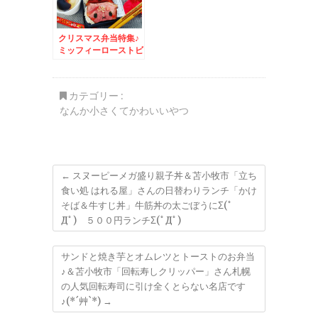
クリスマス弁当特集♪
ミッフィーローストビ
ーフおにぎり＆呉冷麺
が絶品～～～♪呉麺屋
さんの呉冷麺の地元皆
カテゴリー :
様の召し上がり方♪
なんか小さくてかわいいやつ
←
スヌーピーメガ盛り親子丼＆苫小牧市「立ち
食い処 はれる屋」さんの日替わりランチ「かけ
そば＆牛すじ丼」牛筋丼の太ごぼうにΣ(ﾟ
Дﾟ) ５００円ランチΣ(ﾟДﾟ)
サンドと焼き芋とオムレツとトーストのお弁当
♪＆苫小牧市「回転寿しクリッパー」さん札幌
の人気回転寿司に引け全くとらない名店です
♪(*´艸`*)
→