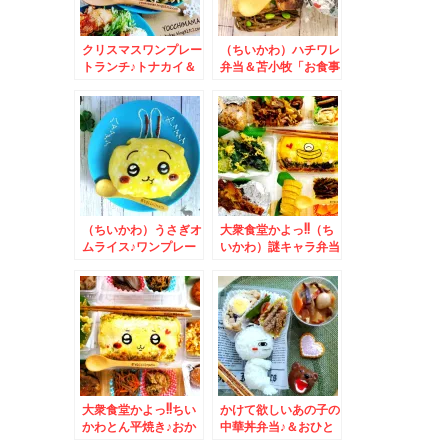
味美味(*´艸`*)
クリスマスワンプレー
（ちいかわ）ハチワレ
トランチ♪トナカイ＆
弁当＆苫小牧「お食事
サンタ♪☆昭島大勝軒
処 竹葉亭」さんの
「チャーシューワンタ
「エビ天丼」(*´艸`*)
ンメン小盛＋ネギ＋玉
子」♪美味しい～～＾
＾ライスも頼めばよか
った～
（ちいかわ）うさぎオ
大衆食堂かよっ!!（ち
ムライス♪ワンプレー
いかわ）謎キャラ弁当
トごはん＆苫小牧「お
＆苫小牧「お食事処
食事処 竹葉亭」さん
竹葉亭」さんの「醤油
の「豚しょうが焼き定
ラーメン」初めての
食」(*´艸`*)
味！！(*´艸`*)
大衆食堂かよっ!!ちい
かけて欲しいあの子の
かわとん平焼き♪おか
中華丼弁当♪＆おひと
ず満載＆「熱烈中華食
り様で「吉野家」さん