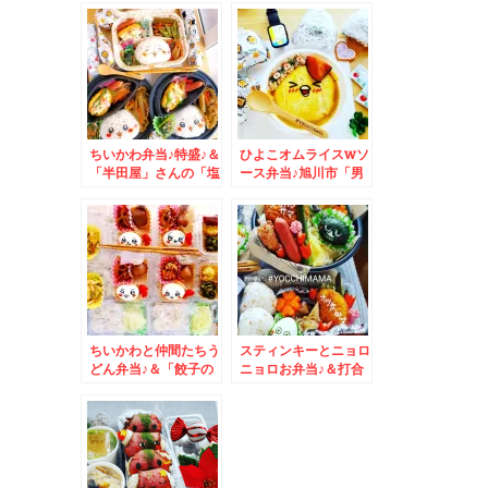
堂 日高屋」さんの
(ΦωΦ)ﾌﾌﾌ…
「タンメン」近くに日
高屋さんが欲しい件(*
´艸`*)
ちいかわ弁当♪特盛♪＆
ひよこオムライスwソ
「半田屋」さんの「塩
ース弁当♪旭川市「男
タンメン」が美味しく
山酒造」さんの「甘
てボリューミーな件
酒」♪昔ながらのタイ
プですよ～～～＾＾♪
ちいかわと仲間たちう
スティンキーとニョロ
どん弁当♪＆「餃子の
ニョロお弁当♪＆打合
王将」さんで「天津飯
せグルメ・北海道グル
セット」＆「野菜炒
メ♪
め」(*´艸`*)