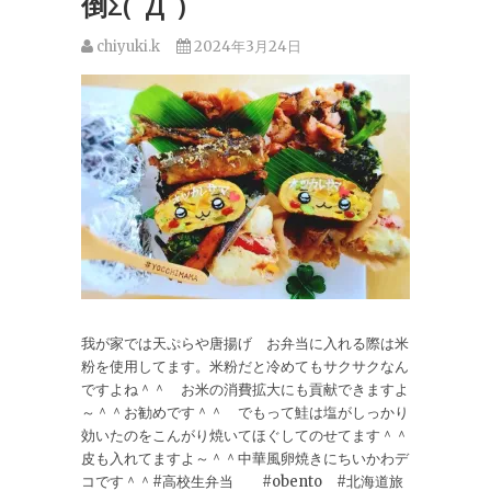
倒Σ(ﾟДﾟ)
chiyuki.k
2024年3月24日
我が家では天ぷらや唐揚げ お弁当に入れる際は米
粉を使用してます。米粉だと冷めてもサクサクなん
ですよね＾＾ お米の消費拡大にも貢献できますよ
～＾＾お勧めです＾＾ でもって鮭は塩がしっかり
効いたのをこんがり焼いてほぐしてのせてます＾＾
皮も入れてますよ～＾＾中華風卵焼きにちいかわデ
コです＾＾#高校生弁当 #obento #北海道旅