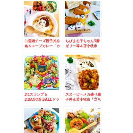
白雪姫チーズ親子丼弁
ちびまる子ちゃん3層
当＆スープカレー「カ
ゼリー等＆苫小牧市
オスヘヴン」さんの
「立ち食い処 はれる
「チキンカレー」
屋」さんの日替わりラ
ンチ「かけそば＆豚
丼」豚丼の一工夫に
Σ(ﾟДﾟ) ５００円ラ
ンチΣ(ﾟДﾟ)
Dr.スランプ＆
スヌーピーメガ盛り親
DRAGON BALLドラ
子丼＆苫小牧市「立ち
ゴンボールオードブル
食い処 はれる屋」さ
＆苫小牧市楽天マー君
んの日替わりランチ
も食べた味「立ち食い
「かけそば＆牛すじ
処 はれる屋」さんの
丼」牛筋丼の太ごぼう
佐呂間産カキとじ蕎麦
にΣ(ﾟДﾟ) ５００円
が８００円Σ(ﾟДﾟ)美
ランチΣ(ﾟДﾟ)