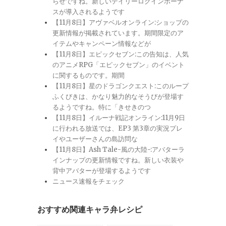
らせですね。新しいデイリーログインボーナ
スが導入されるようです
【11月8日】アヴァベルオンライン:ショップの
更新情報が掲載されています。期間限定のア
イテムやキャンペーン情報などが
【11月8日】エピックセブン:この告知は、人気
のアニメRPG「エピックセブン」のイベント
に関するものです。期間
【11月8日】星のドラゴンクエスト:このループ
ふくびきは、かなり魅力的なそうびが登場す
るようですね。特に「きせきのつ
【11月8日】イルーナ戦記オンライン:11月9日
に行われる放送では、EP3 第3章の実況プレ
イやユーザーさんの島訪問な
【11月8日】Ash Tale-風の大陸-:アバターラ
インナップの更新情報ですね。新しい衣装や
背中アバターが登場するようです
ニュース速報をチェック
おすすめ関連キャラ弁レシピ