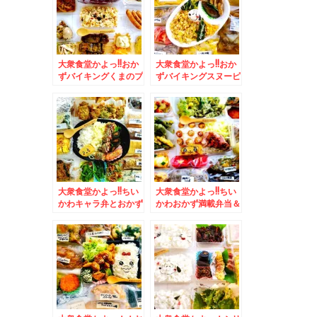
ロ山かけ」と「とんか
すよ～
つ」買えた～定番購入
お惣菜も♪
大衆食堂かよっ!!おか
大衆食堂かよっ!!おか
ずバイキングくまのプ
ずバイキングスヌーピ
ーさん弁当♪＆浅草
ー弁当♪＆菊水「味処
「神谷バー」で「電気
三平」さんの「塩ラー
ブラン」と「煮込み」
メン」がやっぱり美味
(*´艸`*)
しすぎるっ(*´艸`*)
大衆食堂かよっ!!ちい
大衆食堂かよっ!!ちい
かわキャラ弁とおかず
かわおかず満載弁当＆
バイキング弁当＆月形
東札幌「助六」さんの
町「popoteポポッ
「金曜日のサンドイッ
ト」さんの「しょうが
チ３００円」と「コロ
焼き定食」(*´艸`*)
ッケ５０円」Σ（・
□・；）