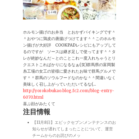
ホルモン揚げのお弁当 とおかずバイキングです＾
＾おやつに鶏皮の唐揚げつけてます＾＾このホルモ
ン揚げが大好評 COOKPADレシピにもアップして
るのですが ソースは継ぎ足しで使ってます＾＾タ
レが絶妙なんだ～とのことこれ一度入れちゃうとリ
クエストこればかりになるなぁ(笑)群馬県の富岡製
糸工場の女工の皆様に愛されたお味で群馬グルメで
す＾＾群馬のソウルフードなのかな＾＾間違いなく
美味しく召し上がっていただいてるな(...
http://yorokobukao.blog.fc2.com/blog-entry-
6070.html
喜ぶ顔がみたくて
注目情報
【11月8日】エピックセブン:メンテナンスのお
知らせが遅れてしまったことについて、運営
チームからのお詫びのメッ