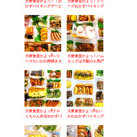
大衆食堂かよっ！！お
大衆食堂かよっ！シリ
かずバイキングデーと
ーズおかずバイキング
おぱんちゅうさぎ弁当
弁当＆吉祥寺でピザと
＆簡単だけど病みつき
いえば「トニーズピ
になる朝ごはんレシピ
ザ」の「フレッシュト
♪レタス納豆ど～ん♪(*
マトピザ」(*´艸`*)
´艸`*)
大衆食堂かよっ!!シリ
大衆食堂かよっ！ハム
ーズちいかわ卵焼き＆
エッグは不動の人気(*
広島県モーニング「ツ
´艸`*)＆「湘南鎌倉
バイG線」さんの「サ
大船軒」の「サンドウ
ンドイッチモーニン
ィッチ弁当」日本初の
グ」
サンドイッチ駅弁☆(*
´艸`*)
大衆食堂かよっ!!クロ
大衆食堂かよっ!!ちい
ミちゃん弁当おかずバ
かわおかずバイキング
イキング＆「銀座みゆ
弁当＆「弟子屈ラーメ
き館」さんの「和栗の
ン」さんの「海老ラー
モンブラン」(*´艸
メン」「味噌味」食べ
`*)my最高モンブラ
たよ～(*´艸`*)