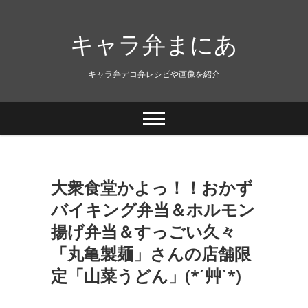
キャラ弁まにあ
キャラ弁デコ弁レシピや画像を紹介
大衆食堂かよっ！！おかず
バイキング弁当＆ホルモン
揚げ弁当＆すっごい久々
「丸亀製麺」さんの店舗限
定「山菜うどん」(*´艸`*)