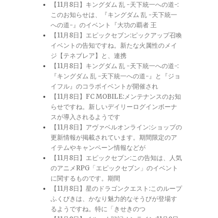
【11月8日】キングダム 乱 -天下統一への道-:
このお知らせは、『キングダム 乱 -天下統一
への道-』のイベント『大功の覇者 王
【11月8日】エピックセブン:ピックアップ召喚
イベントの告知ですね。新たな火属性のメイ
ジ【テネブレア】と、連携
【11月8日】キングダム 乱 -天下統一への道-:
『キングダム 乱 -天下統一への道-』と『ジョ
イフル』のコラボイベントが開催され
【11月8日】FC MOBILE:メンテナンスのお知
らせですね。新しいデイリーログインボーナ
スが導入されるようです
【11月8日】アヴァベルオンライン:ショップの
更新情報が掲載されています。期間限定のア
イテムやキャンペーン情報などが
【11月8日】エピックセブン:この告知は、人気
のアニメRPG「エピックセブン」のイベント
に関するものです。期間
【11月8日】星のドラゴンクエスト:このループ
ふくびきは、かなり魅力的なそうびが登場す
るようですね。特に「きせきのつ