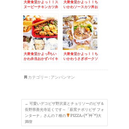
大衆食堂かよっ！！ス
大衆食堂かよっ！！ち
ヌーピーチキンカツ弁
いかわソースカツ丼お
当♪＆函館のファミレ
かずバイキングデー＆
ス「パーラーフタバ
きのこ王国内「シフォ
ヤ」さんで打ち合わせ
ンケーキ」と「仁木産
(*´艸`*)
りんごシフォンケー
キ」
大衆食堂かよっ!!ちい
大衆食堂かよっ！！ち
かわ弁当おかずバイキ
いかわうさぎポークソ
ングデー＆実はお正月
テー弁当おかずバイキ
にいただきました(*
ングデー＆24時間営
´艸`*)蔵王福善さんの
業「半田屋」さんって
カテゴリー :
アンパンマン
「和風おせち花道」
リーズナブルすぎる上
に自分好みにカスタマ
イズ♪豚汁・カレーも♪
←
可愛いデコピザ野沢菜とチョリソーのピザ＆
長野県善光寺近くです～「薪窯ナポリピザ フォ
ンターナ」さんの７種の
PIZZA♪(*´艸`*)大
満喫