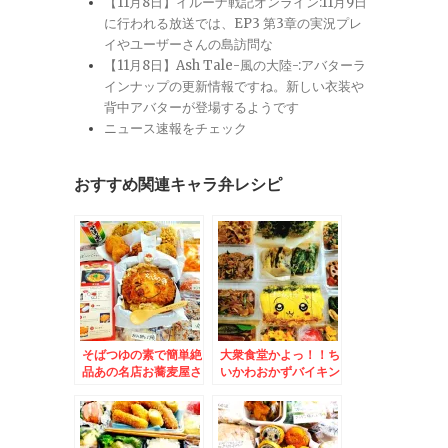
【11月8日】イルーナ戦記オンライン:11月9日
に行われる放送では、EP3 第3章の実況プレ
イやユーザーさんの島訪問な
【11月8日】Ash Tale-風の大陸-:アバターラ
インナップの更新情報ですね。新しい衣装や
背中アバターが登場するようです
ニュース速報をチェック
おすすめ関連キャラ弁レシピ
そばつゆの素で簡単絶
大衆食堂かよっ！！ち
品あの名店お蕎麦屋さ
いかわおかずバイキン
んのカツ丼のお味がで
グ＆「天ぷら倶楽部」
きちゃう～(*´艸`*)＆
千歳店さんの「野菜天
おかずバイキング弁
ぷら定食」と外せない
当！！
絶品「塩辛」店舗限定