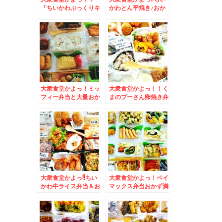
「ちいかわぷっくりキ
かわとん平焼き♪おか
ャラ弁」とおにぎり満
ず満載＆「熱烈中華食
載おにぎりレシピ＆ど
堂 日高屋」さんの
こかは言えないけど思
「タンメン」近くに日
った以上にお得だった
高屋さんが欲しい件(*
ブルーハワイのかき氷
´艸`*)
(*´艸`*)
大衆食堂かよっ！ミッ
大衆食堂かよっ！！く
フィー弁当と大量おか
まのプーさん卵焼き弁
ず＆久留米で絶品白焼
当＆札幌民ソウルフー
きといえば「みずほ
ド「餃子のみよしの」
庵」小さいお子さん連
さんの「野菜餃子」が
れでもゆっくり(*´艸
好み～♪(*´艸`*)店舗
`*)
限定なので気をつけ
て！
大衆食堂かよっ!!ちい
大衆食堂かよっ！ベイ
かわ牛ライス弁当＆お
マックス弁当おかず満
かずバイキング(*´艸
載＆札幌で一番カツ丼
`*)＆白石区東札幌
が美味しいと思うお店
「助六」さんの「金曜
(*´艸`*)ランチタイム
日のサンド」と「マグ
しか営業されてないで