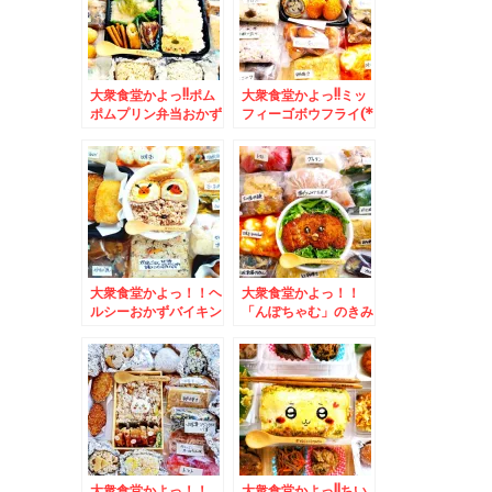
(*´艸`*)
大衆食堂かよっ!!ポム
大衆食堂かよっ!!ミッ
ポムプリン弁当おかず
フィーゴボウフライ(*
バイキング弁当＆懐か
´艸`*)おかずバイキン
しいフローズンアイス
グ♪＆士幌町生産者還
(*´艸`*)メロン味なぜ
元用ポテトチップス」
かカップ2個(・・?
「塩味」「のり塩味」
「コンソメ味」 ポテ
チ最強の美味しさ♪
大衆食堂かよっ！！ヘ
大衆食堂かよっ！！
ルシーおかずバイキン
「んぽちゃむ」のきみ
グ スヌーピーエッグ
まろキャラ弁♪＆
コロッケ弁当＆「ごま
BASEFOODベースフ
そば八千代」さんの
ードさん[BASE
「鍋焼きうどん」絶品
BREAD]生活続けて
えび天入りでも９００
ますよ(*´艸`*)[こし
円Σ(ﾟДﾟ)
あん」が好き(*´艸`*)
大衆食堂かよっ！！
大衆食堂かよっ!!ちい