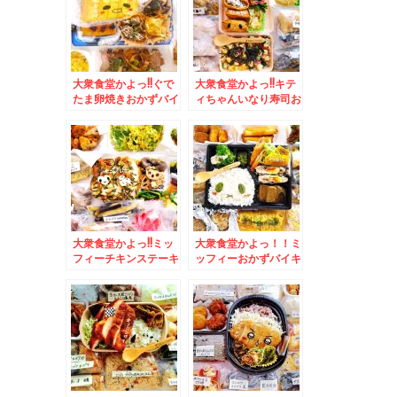
ン(*´艸`*)
大衆食堂かよっ!!ぐで
大衆食堂かよっ!!キテ
たま卵焼きおかずバイ
ィちゃんいなり寿司お
キング弁当＆「貝出汁
かずバイキング＆中山
中華そば 竹祥」さん
峠「峠の茶屋」の「あ
の「特製貝出汁中華そ
げいも」こちらは無料
ば」「貝めし」身体に
トッピングが充実(*
染みわたる～(*´艸`*)
´艸`*)
大衆食堂かよっ!!ミッ
大衆食堂かよっ！！ミ
フィーチキンステーキ
ッフィーおかずバイキ
弁当＆「そば処 信州
ング弁当♪＆被災地応
庵」さんの「辛子明太
援！福井県ソウルフー
のり弁当」＆「なめこ
ド越前銘菓「水羊か
そば温」ネギ食べ放題
ん」うまっ(*´艸`*)
がありがたい～