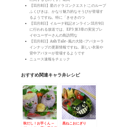
【11月8日】星のドラゴンクエスト:このループ
ふくびきは、かなり魅力的なそうびが登場す
るようですね。特に「きせきのつ
【11月8日】イルーナ戦記オンライン:11月9日
に行われる放送では、EP3 第3章の実況プレ
イやユーザーさんの島訪問な
【11月8日】Ash Tale-風の大陸-:アバターラ
インナップの更新情報ですね。新しい衣装や
背中アバターが登場するようです
ニュース速報をチェック
おすすめ関連キャラ弁レシピ
秋だし！お芋くん –
黒ねこおにぎり