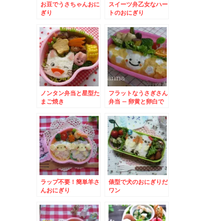
お豆でうさちゃんおに
スイーツ弁乙女なハー
ぎり
トのおにぎり
ノンタン弁当と星型た
フラットなうさぎさん
まご焼き
弁当 – 卵黄と卵白で
可愛い模様が☆アレン
ジいろいろ♪
ラップ不要！簡単羊さ
俵型で犬のおにぎりだ
んおにぎり
ワン