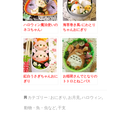
ハロウィン魔法使いの
海苔巻き風♪にわとり
ネコちゃん♪
ちゃんおにぎり
紅白うさぎちゃんおに
お稲荷さんでとなりの
ぎり
トトロとねこバス
カテゴリー :
おにぎり
,
お月見
,
ハロウィン
,
動物・魚・虫など
,
干支