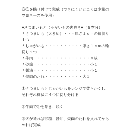
⑥⑤を貼り付けて完成（つきにくいところは少量の
マヨネーズを使用）
■さつまいもとじゃがいもの肉巻き■（８本分）
＊さつまいも（大きめ）・・・厚さ１ｃｍの輪切り
１つ
＊じゃがいも・・・・・・・・・・厚さ１ｃｍの輪
切り１つ
＊牛肉・・・・・・・・・・・・・・・８枚
＊砂糖・・・・・・・・・・・・・・・小１
＊醤油・・・・・・・・・・・・・・・小１
＊焼肉のたれ・・・・・・・・・・大１
①さつまいもとじゃがいもをレンジで柔らかくし、
それぞれ棒状に４つに切り分ける
②牛肉で①を巻き、焼く
③火が通れば砂糖、醤油、焼肉のたれを入れてから
めれば完成