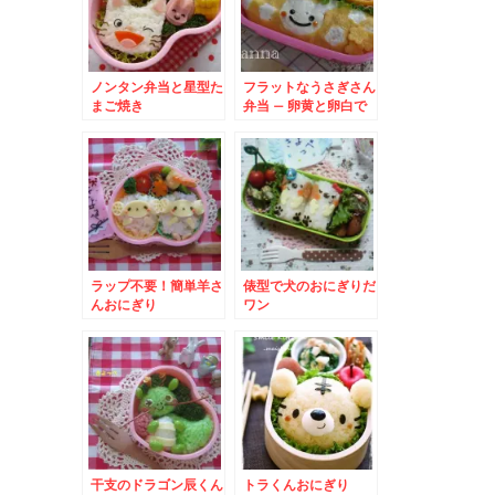
ノンタン弁当と星型た
フラットなうさぎさん
まご焼き
弁当 – 卵黄と卵白で
可愛い模様が☆アレン
ジいろいろ♪
ラップ不要！簡単羊さ
俵型で犬のおにぎりだ
んおにぎり
ワン
干支のドラゴン辰くん
トラくんおにぎり