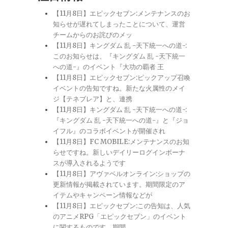
【11月8日】エピックセブン:メンテナンスのお
知らせが遅れてしまったことについて、運営
チームからのお詫びのメッ
【11月8日】キングダム 乱 -天下統一への道-:
このお知らせは、『キングダム 乱 -天下統一
への道-』のイベント『大功の覇者 王
【11月8日】エピックセブン:ピックアップ召喚
イベントの告知ですね。新たな火属性のメイ
ジ【テネブレア】と、連携
【11月8日】キングダム 乱 -天下統一への道-:
『キングダム 乱 -天下統一への道-』と『ジョ
イフル』のコラボイベントが開催され
【11月8日】FC MOBILE:メンテナンスのお知
らせですね。新しいデイリーログインボーナ
スが導入されるようです
【11月8日】アヴァベルオンライン:ショップの
更新情報が掲載されています。期間限定のア
イテムやキャンペーン情報などが
【11月8日】エピックセブン:この告知は、人気
のアニメRPG「エピックセブン」のイベント
に関するものです。期間