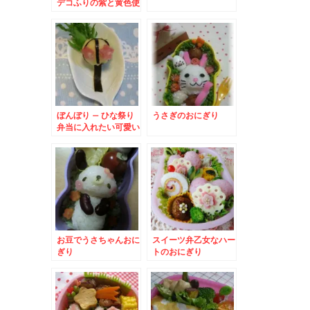
デコふりの紫と黄色使
用★食欲の秋弁当
ぼんぼり – ひな祭り
うさぎのおにぎり
弁当に入れたい可愛い
ジャカイモのおかず♪
お豆でうさちゃんおに
スイーツ弁乙女なハー
ぎり
トのおにぎり