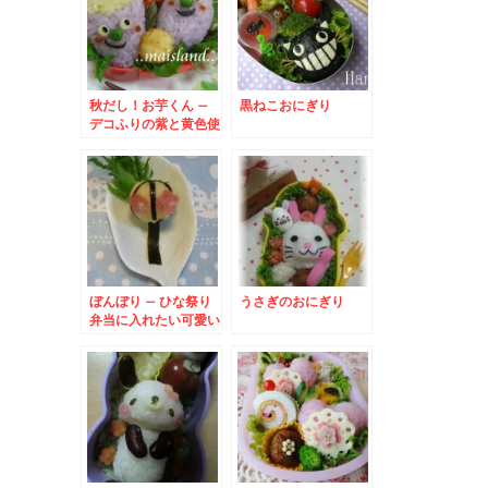
秋だし！お芋くん –
黒ねこおにぎり
デコふりの紫と黄色使
用★食欲の秋弁当
ぼんぼり – ひな祭り
うさぎのおにぎり
弁当に入れたい可愛い
ジャカイモのおかず♪