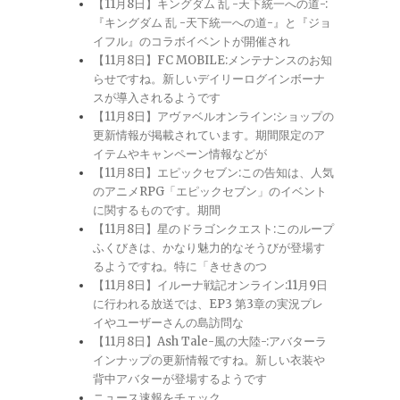
【11月8日】キングダム 乱 -天下統一への道-:
『キングダム 乱 -天下統一への道-』と『ジョ
イフル』のコラボイベントが開催され
【11月8日】FC MOBILE:メンテナンスのお知
らせですね。新しいデイリーログインボーナ
スが導入されるようです
【11月8日】アヴァベルオンライン:ショップの
更新情報が掲載されています。期間限定のア
イテムやキャンペーン情報などが
【11月8日】エピックセブン:この告知は、人気
のアニメRPG「エピックセブン」のイベント
に関するものです。期間
【11月8日】星のドラゴンクエスト:このループ
ふくびきは、かなり魅力的なそうびが登場す
るようですね。特に「きせきのつ
【11月8日】イルーナ戦記オンライン:11月9日
に行われる放送では、EP3 第3章の実況プレ
イやユーザーさんの島訪問な
【11月8日】Ash Tale-風の大陸-:アバターラ
インナップの更新情報ですね。新しい衣装や
背中アバターが登場するようです
ニュース速報をチェック