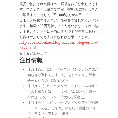
震災で被災された皆様のご冥福をお祈り申し上げま
す。できることは微力ですが 被災地に旅行しそこ
で消費する。そして Yahoo!さんが本日 「３．
１１」と検索すると東北、能登を支援してください
ます。検索で10円寄付してくださいます。それに協
力すること。本当に本当に微力ですが震災にあわれ
た皆様の少しでも支援になればと思ってます。...
http://yorokobukao.blog.fc2.com/blog-entry-
6133.html
喜ぶ顔がみたくて
注目情報
【11月8日】エピックセブン:メンテナンスのお
知らせが遅れてしまったことについて、運営
チームからのお詫びのメッ
【11月8日】キングダム 乱 -天下統一への道-:
このお知らせは、『キングダム 乱 -天下統一
への道-』のイベント『大功の覇者 王
【11月8日】エピックセブン:ピックアップ召喚
イベントの告知ですね。新たな火属性のメイ
ジ【テネブレア】と、連携