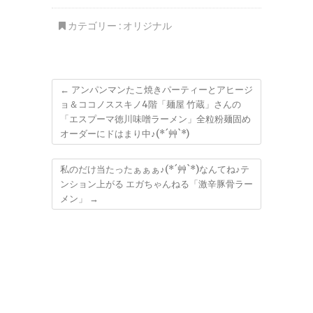
9歳のお誕生日
カテゴリー :
オリジナル
←
アンパンマンたこ焼きパーティーとアヒージ
ョ＆ココノススキノ4階「麺屋 竹蔵」さんの
「エスプーマ徳川味噌ラーメン」全粒粉麺固め
オーダーにドはまり中♪(*´艸`*)
私のだけ当たったぁぁぁ♪(*´艸`*)なんてね♪テ
ンション上がる エガちゃんねる「激辛豚骨ラー
メン」
→