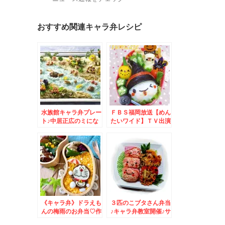
おすすめ関連キャラ弁レシピ
水族館キャラ弁プレー
ＦＢＳ福岡放送【めん
ト♪中居正広のミにな
たいワイド】ＴＶ出演
る図書館にて紹介され
＊キャラ弁グッズなど
ました！～キャラ弁*
のご紹介いたします！
簡単
～キャラ弁*簡単
《キャラ弁》ドラえも
３匹のこブタさん弁当
んの梅雨のお弁当♡作
♪キャラ弁教室開催♪サ
り方♡モニター♡次女
ンリブ小倉にて♪