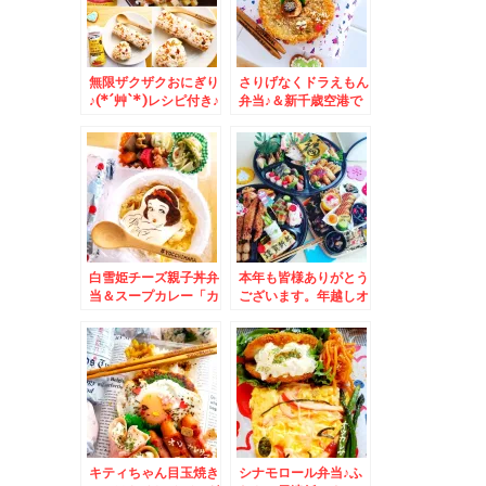
無限ザクザクおにぎり
さりげなくドラえもん
♪(*´艸`*)レシピ付き♪
弁当♪＆新千歳空港で
食べる北海道ラーメン
♪梅光軒さん♪
白雪姫チーズ親子丼弁
本年も皆様ありがとう
当＆スープカレー「カ
ございます。年越しオ
オスヘヴン」さんの
ードブル♪
「チキンカレー」
キティちゃん目玉焼き
シナモロール弁当♪ふ