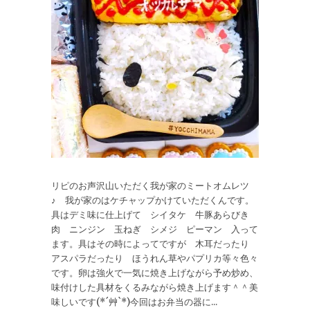
リピのお声沢山いただく我が家のミートオムレツ
♪ 我が家のはケチャップかけていただくんです。
具はデミ味に仕上げて シイタケ 牛豚あらびき
肉 ニンジン 玉ねぎ シメジ ピーマン 入って
ます。具はその時によってですが 木耳だったり
アスパラだったり ほうれん草やパプリカ等々色々
です。卵は強火で一気に焼き上げながら予め炒め、
味付けした具材をくるみながら焼き上げます＾＾美
味しいです(*´艸`*)今回はお弁当の器に...