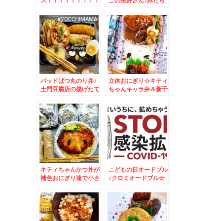
ス！！！！！！！！！
ごの美好さん♪みたら
！！！！お好み焼きア
し団子♪
ートでお祝い♪
バッドばつ丸のり弁♪
立体おにぎり☆キティ
土門豆腐店の揚げたて
ちゃんキャラ弁＆新千
お揚げ♪
歳空港ラーメン共和国
「弟子屈ラーメン」さ
ん
キティちゃんかつ丼が
こどもの日オードブル
補色おにぎり達で小さ
♪クロミオードブル☆
く見える件＆奥尻島の
島印さんの「タコキム
チ」！！