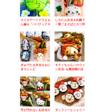
スイカアートドラえも
しろたん弁当＆札幌で
ん編＆「パパクックキ
一番ごまそばとカツ丼
ッチン」さんで♪
が美味しいお店「八千
代」さんで五目蕎麦と
かつ皿をいただく(*
´艸`*)
ぎゅでたま弁当＆おに
キティちゃんハロウィ
ぎりレシピ
ン弁当♪＆萬珍閣の台
湾ラーメン塩がグレー
ドアップしてる～
♪！！！！
手が汚れないお弁当☆
ダッフィーとシェリー