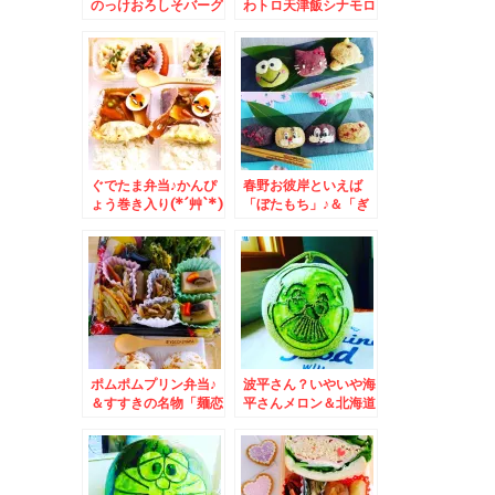
のっけおろしそバーグ
わトロ天津飯シナモロ
弁当とおにぎり達＆お
ール弁当♪
にぎりレシピ♪とコツ
ぐでたま弁当♪かんぴ
春野お彼岸といえば
ょう巻き入り(*´艸`*)
「ぼたもち」♪＆「ぎ
＆「リンガーハット」
んべこや」さんの牛と
さんの「野菜たっぷり
ろフレーク丼♪美味
ちゃんぽん」「ちゃん
っ！
ぽんドレッシング」ど
ちら派？
ポムポムプリン弁当♪
波平さん？いやいや海
＆すすきの名物「麺恋
平さんメロン＆北海道
処 満龍」さんの「あ
が誇る大衆焼鳥屋さん
んかけ焼きそば」
「串鳥」さんで♪ハツ
とレバーが好き(*´艸
`*)