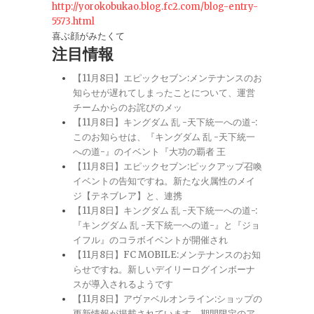
http://yorokobukao.blog.fc2.com/blog-entry-
5573.html
喜ぶ顔がみたくて
注目情報
【11月8日】エピックセブン:メンテナンスのお
知らせが遅れてしまったことについて、運営
チームからのお詫びのメッ
【11月8日】キングダム 乱 -天下統一への道-:
このお知らせは、『キングダム 乱 -天下統一
への道-』のイベント『大功の覇者 王
【11月8日】エピックセブン:ピックアップ召喚
イベントの告知ですね。新たな火属性のメイ
ジ【テネブレア】と、連携
【11月8日】キングダム 乱 -天下統一への道-:
『キングダム 乱 -天下統一への道-』と『ジョ
イフル』のコラボイベントが開催され
【11月8日】FC MOBILE:メンテナンスのお知
らせですね。新しいデイリーログインボーナ
スが導入されるようです
【11月8日】アヴァベルオンライン:ショップの
更新情報が掲載されています。期間限定のア