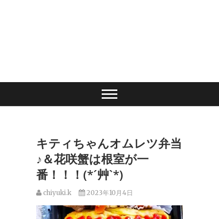
キティちゃんオムレツ弁当
♪＆花咲蟹は根室が一
番！！！(*´艸`*)
chiyuki.k
2023年10月4日