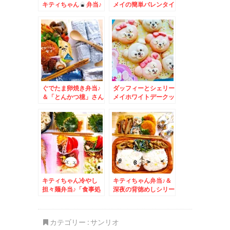
キティちゃん
弁当♪
メイの簡単バレンタイ
千秋庵さんの巴里銅鑼
ンごはん♪
パリドラ☆札幌スイー
ツ☆
ぐでたま卵焼き弁当♪
ダッフィーとシェリー
＆「とんかつ檍」さん
メイホワイトデークッ
の「特ひれかつ定食」
キー＆ぎょうざの店パ
ンダ
キティちゃん冷やし
キティちゃん弁当♪＆
担々麺弁当♪「食事処
深夜の背徳めしシリー
三平」さんの「ローメ
ズ(*´艸`*)えぇ「タン
ン」醤油味♪
メン」が食べたくなる
(*´艸`*)
カテゴリー :
サンリオ