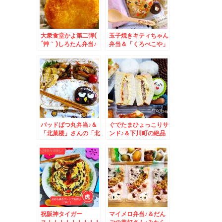
大衆食堂かよ第二弾(
玉子焼きキティちゃん
´艸｀)しろたん弁当♪
弁当＆「くろべこや」
＆暑い日に( ´艸｀)あ
さんのローストビーフ
げまくりコロッケとコ
丼♪
ロッケの秘訣
バッドばつ丸弁当♪＆
ぐでたまひょっこりサ
「北菓楼」さんの「北
ンド♪＆下川町の絶品
海道開拓せんべい き
うどん♪
たまゑ」増毛甘えびが
美味～～(*´艸`*)
祝阪神タイガー
マイメロ弁当♪＆だん