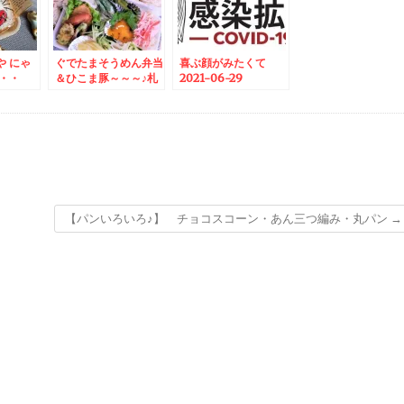
や にゃ
ぐでたまそうめん弁当
喜ぶ顔がみたくて
・・
＆ひこま豚～～～♪札
2021-06-29
幌グルメ
09:49:20
【パンいろいろ♪】 チョコスコーン・あん三つ編み・丸パン
→