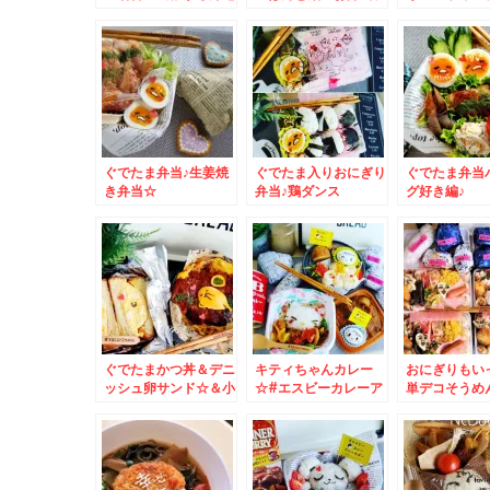
しました＾＾
ザートけろけろけろっ
＆新甘泉梨☆
ぴ大福♪
HORAI肉ま
ぐでたま弁当♪生姜焼
ぐでたま入りおにぎり
ぐでたま弁当
き弁当☆
弁当♪鶏ダンス
グ好き編♪
ぐでたまかつ丼＆デニ
キティちゃんカレー
おにぎりもい
ッシュ卵サンド☆＆小
☆#エスビーカレーア
単デコそうめ
樽グルメ
ンバサダー ♪キティち
ゃん温玉♪