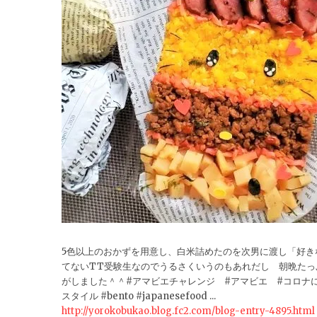
5色以上のおかずを用意し、白米詰めたのを次男に渡し「好
てないTT受験生なのでうるさくいうのもあれだし 朝晩た
がしました＾＾#アマビエチャレンジ #アマビエ #コロナに負け
スタイル #bento #japanesefood ...
http://yorokobukao.blog.fc2.com/blog-entry-4895.html