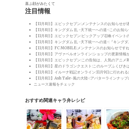
喜ぶ顔がみたくて
注目情報
【11月8日】エピックセブン:メンテナンスのお知らせ
【11月8日】キングダム 乱 -天下統一への道-:このお知
【11月8日】エピックセブン:ピックアップ召喚イベン
【11月8日】キングダム 乱 -天下統一への道-:『キン
【11月8日】FC MOBILE:メンテナンスのお知らせ
【11月8日】アヴァベルオンライン:ショップの更新情
【11月8日】エピックセブン:この告知は、人気のアニ
【11月8日】星のドラゴンクエスト:このループふくび
【11月8日】イルーナ戦記オンライン:11月9日に行われ
【11月8日】Ash Tale-風の大陸-:アバターライ
ニュース速報をチェック
おすすめ関連キャラ弁レシピ