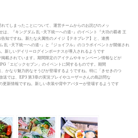
が遅れてしまったことについて、運営チームからのお詫びのメッ
らせは、『キングダム 乱 -天下統一への道-』のイベント『大功の覇者 王
トの告知ですね。新たな火属性のメイジ【テネブレア】と、連携
グダム 乱 -天下統一への道-』と『ジョイフル』のコラボイベントが開催され
ですね。新しいデイリーログインボーナスが導入されるようです
報が掲載されています。期間限定のアイテムやキャンペーン情報などが
メRPG「エピックセブン」のイベントに関するものです。期間
きは、かなり魅力的なそうびが登場するようですね。特に「きせきのつ
る放送では、EP3 第3章の実況プレイやユーザーさんの島訪問な
ンナップの更新情報ですね。新しい衣装や背中アバターが登場するようです