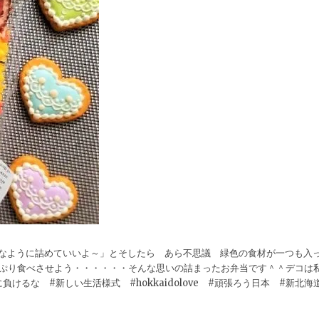
きなように詰めていいよ～」とそしたら あら不思議 緑色の食材が一つも入
っぷり食べさせよう・・・・・・そんな思いの詰まったお弁当です＾＾デコは
るな #新しい生活様式 #hokkaidolove #頑張ろう日本 #新北海