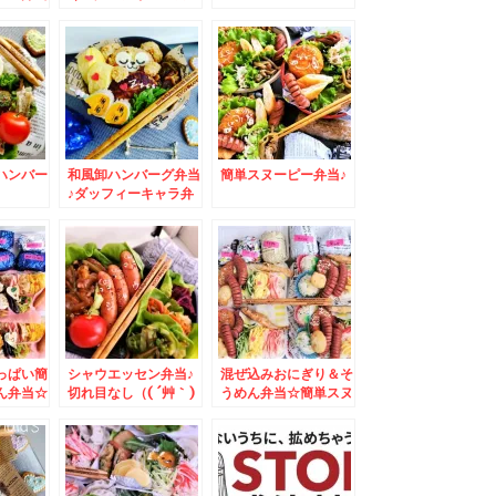
５５１
ん祭り☆
ハンバー
和風卸ハンバーグ弁当
簡単スヌーピー弁当♪
♪ダッフィーキャラ弁
☆＆起きてるｗｗ
っぱい簡
シャウエッセン弁当♪
混ぜ込みおにぎり＆そ
ん弁当☆
切れ目なし（( ´艸｀)
うめん弁当☆簡単スヌ
シンプルデコ
ーピーデコ弁♪