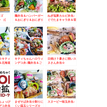
♪ゴ
麺弁当＆ハンバーガー
ねぎ塩豚カルビ弁当♪
・（(
＆おにぎり＆おにぎり
ぐでたまキャラ弁＆笹
弁当♪盛りだくさん＾
たけのこ
＾ぐでたまキャラ弁＾
＾
☆キティ
キティちゃんハロウィ
日焼け？暑さに弱いス
＆北海道
ンデコ弁♪麺弁当＆ご
ヌさん弁当☆
コイン海
飯弁当☆
ちょっぴ
まぜそば弁当☆割りに
スヌーピー味玉弁当♪
デコ弁当
くい温玉シリーズ☆