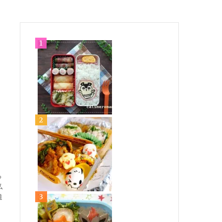
っ
私
道