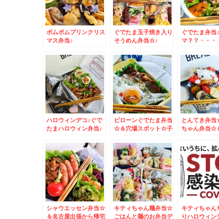
ポムポムプリンクリス
ぐでたま玉子焼き入り
ぐでたま弁当
マス弁当♪
そうめん弁当☆♪
マ？？・・・
´艸｀)
ハロウィンデコ♪ぐで
ビローンぐでたま弁当
とんてき弁当
たまハロウィン弁当♪
☆＆穴場スポット☆子
ちゃん弁当☆
連れOK☆
グルメ♪ワン
鮮丼☆
シャウエッセン弁当☆
キティちゃん麺弁当☆
キティちゃん
＆名古屋出張から帰宅
ごはんと麺のお弁当デ
りハロウィン