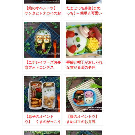
【娘のオベントウ】
たまごっち弁当(まめ
サンタとトナカイのお
っち) – 簡単☆可愛い
弁当
キャラ作り
【ニチレイフーズお弁
手袋と帽子がおしゃれ
当フォトコンテス
な雪だるまの冬弁
ト】 フクロウのお弁
当とこいのぼりのお弁
当
【息子のオベント
【娘のオベントウ】
ウ】 くまのがっこう
まめゴマのお弁当
ジャッキーのお弁当