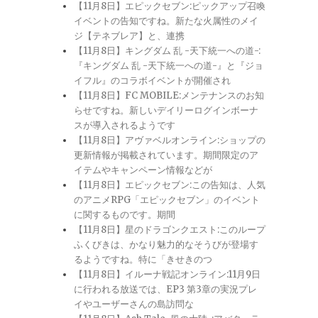
【11月8日】エピックセブン:ピックアップ召喚
イベントの告知ですね。新たな火属性のメイ
ジ【テネブレア】と、連携
【11月8日】キングダム 乱 -天下統一への道-:
『キングダム 乱 -天下統一への道-』と『ジョ
イフル』のコラボイベントが開催され
【11月8日】FC MOBILE:メンテナンスのお知
らせですね。新しいデイリーログインボーナ
スが導入されるようです
【11月8日】アヴァベルオンライン:ショップの
更新情報が掲載されています。期間限定のア
イテムやキャンペーン情報などが
【11月8日】エピックセブン:この告知は、人気
のアニメRPG「エピックセブン」のイベント
に関するものです。期間
【11月8日】星のドラゴンクエスト:このループ
ふくびきは、かなり魅力的なそうびが登場す
るようですね。特に「きせきのつ
【11月8日】イルーナ戦記オンライン:11月9日
に行われる放送では、EP3 第3章の実況プレ
イやユーザーさんの島訪問な