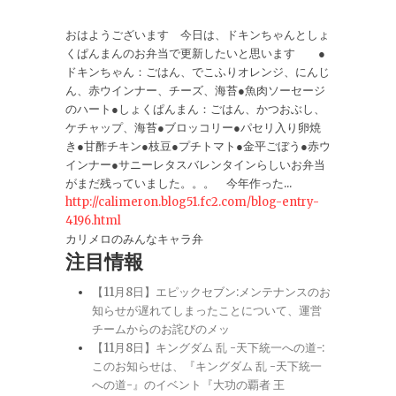
おはようございます 今日は、ドキンちゃんとしょ
くぱんまんのお弁当で更新したいと思います ●
ドキンちゃん：ごはん、でこふりオレンジ、にんじ
ん、赤ウインナー、チーズ、海苔●魚肉ソーセージ
のハート●しょくぱんまん：ごはん、かつおぶし、
ケチャップ、海苔●ブロッコリー●パセリ入り卵焼
き●甘酢チキン●枝豆●プチトマト●金平ごぼう●赤ウ
インナー●サニーレタスバレンタインらしいお弁当
がまだ残っていました。。。 今年作った...
http://calimeron.blog51.fc2.com/blog-entry-
4196.html
カリメロのみんなキャラ弁
注目情報
【11月8日】エピックセブン:メンテナンスのお
知らせが遅れてしまったことについて、運営
チームからのお詫びのメッ
【11月8日】キングダム 乱 -天下統一への道-:
このお知らせは、『キングダム 乱 -天下統一
への道-』のイベント『大功の覇者 王