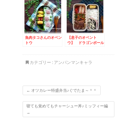
魚肉タコさんのオベン
【息子のオベント
トウ
ウ】 ドラゴンボール
☆ベジータのお弁当
カテゴリー :
アンパンマンキャラ
←
オツカレー特盛弁当♪ぐでたま～＾＾
寝ても覚めてもチャーシュー丼♪ミッフィー編
→