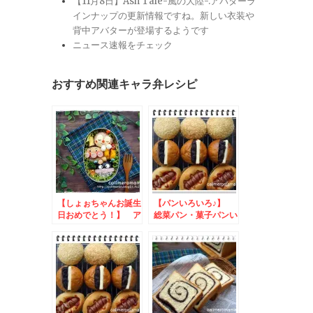
【11月8日】Ash Tale-風の大陸-:アバターラ
インナップの更新情報ですね。新しい衣装や
背中アバターが登場するようです
ニュース速報をチェック
おすすめ関連キャラ弁レシピ
【しょぉちゃんお誕生
【パンいろいろ♪】
日おめでとう！】 ア
総菜パン・菓子パンい
ンパンマンのハピバ弁
ろいろ♪