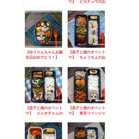
ウ】 ピカチュウのお
弁当
【ゆうりんちゃんお誕
【息子と娘のオベント
生日おめでとう！】
ウ】 ちょうちょのお
ピカチュウのお弁当
弁当
【息子と娘のオベント
【息子と娘のオベント
ウ】 ジェオチャムの
ウ】 東京リベンジャ
お弁当
ーズのお弁当