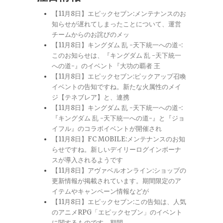
【11月8日】エピックセブン:メンテナンスのお
知らせが遅れてしまったことについて、運営
チームからのお詫びのメッ
【11月8日】キングダム 乱 -天下統一への道-:
このお知らせは、『キングダム 乱 -天下統一
への道-』のイベント『大功の覇者 王
【11月8日】エピックセブン:ピックアップ召喚
イベントの告知ですね。新たな火属性のメイ
ジ【テネブレア】と、連携
【11月8日】キングダム 乱 -天下統一への道-:
『キングダム 乱 -天下統一への道-』と『ジョ
イフル』のコラボイベントが開催され
【11月8日】FC MOBILE:メンテナンスのお知
らせですね。新しいデイリーログインボーナ
スが導入されるようです
【11月8日】アヴァベルオンライン:ショップの
更新情報が掲載されています。期間限定のア
イテムやキャンペーン情報などが
【11月8日】エピックセブン:この告知は、人気
のアニメRPG「エピックセブン」のイベント
に関するものです。期間