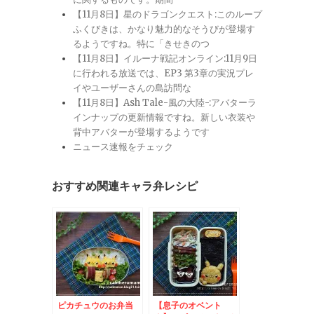
【11月8日】星のドラゴンクエスト:このループ
ふくびきは、かなり魅力的なそうびが登場す
るようですね。特に「きせきのつ
【11月8日】イルーナ戦記オンライン:11月9日
に行われる放送では、EP3 第3章の実況プレ
イやユーザーさんの島訪問な
【11月8日】Ash Tale-風の大陸-:アバターラ
インナップの更新情報ですね。新しい衣装や
背中アバターが登場するようです
ニュース速報をチェック
おすすめ関連キャラ弁レシピ
ピカチュウのお弁当
【息子のオベント