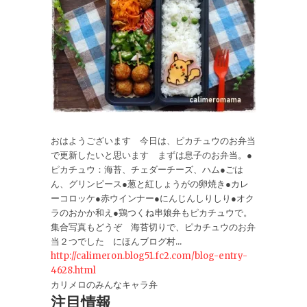
おはようございます 今日は、ピカチュウのお弁当
で更新したいと思います まずは息子のお弁当。●
ピカチュウ：海苔、チェダーチーズ、ハム●ごは
ん、グリンピース●葱と紅しょうがの卵焼き●カレ
ーコロッケ●赤ウインナー●にんじんしりしり●オク
ラのおかか和え●鶏つくね串娘弁もピカチュウで。
集合写真もどうぞ 海苔切りで、ピカチュウのお弁
当２つでした にほんブログ村...
http://calimeron.blog51.fc2.com/blog-entry-
4628.html
カリメロのみんなキャラ弁
注目情報