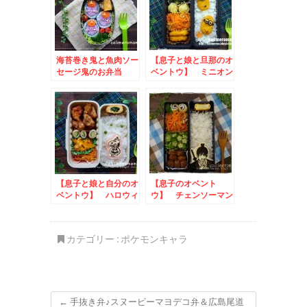
海苔巻き鬼と魚肉ソー
【息子と娘と旦那のオ
セージ鬼のお弁当
ベントウ】 ミニオン
のお弁当
【息子と娘と自分のオ
【息子のオベント
ベントウ】 ハロウィ
ウ】 チェンソーマン
ンスヌーピーのお弁当
☆早川アキのお弁当
カテゴリー :
ポケモンキャラ
←
手抜き弁♪スヌーピーマヨデコ弁＆広島尾道