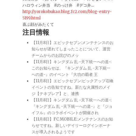
ハロウィン弁当 #のっけ弁 #デコ弁...
http://yorokobukao.blog.fc2.com/blog-entry-
5199.html
喜ぶ顔がみたくて
注目情報
【11月8日】エピックセブン:メンテナンスのお
知らせが遅れてしまったことについて、運営
チームからのお詫びのメッ
【11月8日】キングダム 乱 -天下統一への道-:
このお知らせは、『キングダム 乱 -天下統一
への道-』のイベント『大功の覇者 王
【11月8日】エピックセブン:ピックアップ召喚
イベントの告知ですね。新たな火属性のメイ
ジ【テネブレア】と、連携
【11月8日】キングダム 乱 -天下統一への道-:
『キングダム 乱 -天下統一への道-』と『ジョ
イフル』のコラボイベントが開催され
【11月8日】FC MOBILE:メンテナンスのお知
らせですね。新しいデイリーログインボーナ
スが導入されるようです