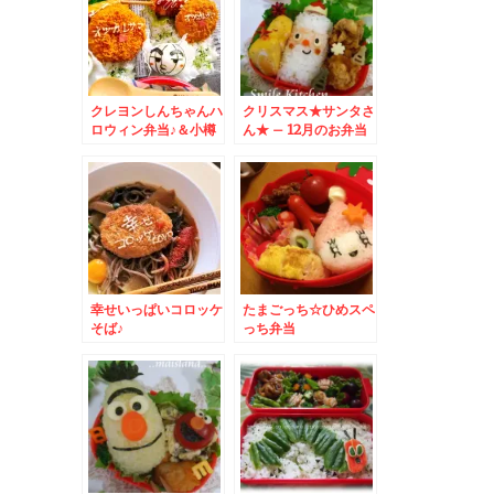
クレヨンしんちゃんハ
クリスマス★サンタさ
ロウィン弁当♪＆小樽
ん★ – 12月のお弁当
純喫茶「光」とカステ
はサンタクロースで決
ラ♪
まり☆
幸せいっぱいコロッケ
たまごっち☆ひめスペ
そば♪
っち弁当