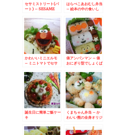
セサミストリート(バ
はらぺこあおむし弁当
ート) – SESAME
– 絵本の中の食いし
STREETから
ん坊
BERT☆
かわいいミニエルモ
俵アンパンマン – 俵
– ミニトマトでセサ
おにぎり型でしょくぱ
ミストリートの
んまん＆カレーパンマ
ELMO
ンも一緒☆
誕生日に簡単ご飯ケー
くまちゃん弁当 – か
キ
わいい熊の全身オリジ
ナルキャラクター弁当