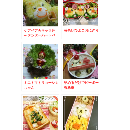
ケアベア★キャラ弁
黄色いひよこおにぎり
– テンダーハートベ
アのシンボルハートが
決め手★
ミニトマトリョーシカ
詰めるだけでピーポー
ちゃん
救急車