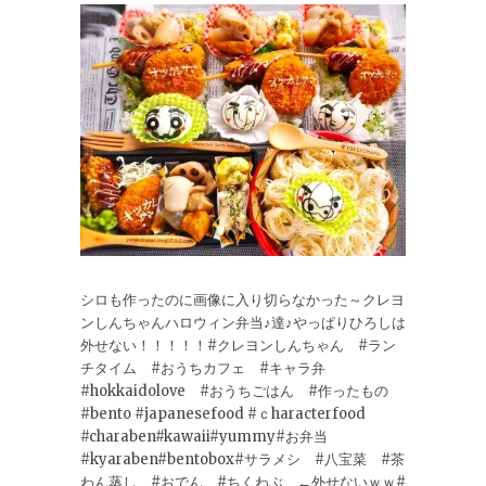
シロも作ったのに画像に入り切らなかった～クレヨ
ンしんちゃんハロウィン弁当♪達♪やっぱりひろしは
外せない！！！！！#クレヨンしんちゃん #ラン
チタイム #おうちカフェ #キャラ弁
#hokkaidolove #おうちごはん #作ったもの
#bento #japanesefood #ｃharacterfood
#charaben#kawaii#yummy#お弁当
#kyaraben#bentobox#サラメシ #八宝菜 #茶
わん蒸し #おでん #ちくわぶ ←外せないｗｗ#