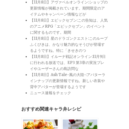
【11月8日】アヴァベルオンライン:ショップの
更新情報が掲載されています。期間限定のア
イテムやキャンペーン情報などが
【11月8日】エピックセブン:この告知は、人気
のアニメRPG「エピックセブン」のイベント
に関するものです。期間
【11月8日】星のドラゴンクエスト:このループ
ふくびきは、かなり魅力的なそうびが登場す
るようですね。特に「きせきのつ
【11月8日】イルーナ戦記オンライン:11月9日
に行われる放送では、EP3 第3章の実況プレ
イやユーザーさんの島訪問な
【11月8日】Ash Tale-風の大陸-:アバターラ
インナップの更新情報ですね。新しい衣装や
背中アバターが登場するようです
ニュース速報をチェック
おすすめ関連キャラ弁レシピ