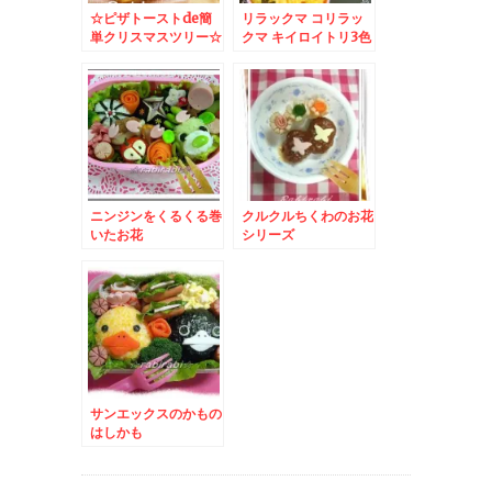
☆ピザトーストde簡
リラックマ コリラッ
単クリスマスツリー☆
クマ キイロイトリ3色
– いつものパン朝食
ご飯
も可愛くデコしてハッ
ピーメリークリスマス
♪
ニンジンをくるくる巻
クルクルちくわのお花
いたお花
シリーズ
サンエックスのかもの
はしかも