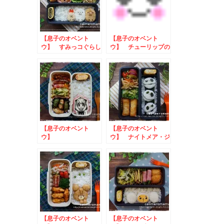
【息子のオベント
【息子のオベント
ウ】 すみっコぐらし
ウ】 チューリップの
のお弁当
お弁当
【息子のオベント
【息子のオベント
ウ】
ウ】 ナイトメア・ジ
SPY×FAMILY☆アー
ャックスケリントンの
ニャのお弁当
お弁当
【息子のオベント
【息子のオベント