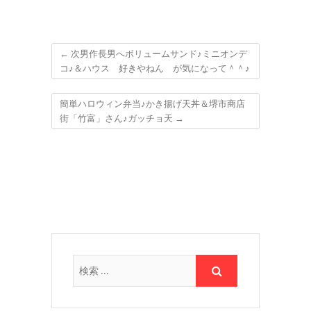
←
次男作長男へボリュームサンド♪ミニオンデ
コ♪＆ハウス 好きやねん が気になって＾＾♪
簡単ハロウィン弁当♪かき揚げ天丼＆堺市商店
街「竹富」さん♪ガッチョ天
→