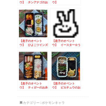
ウ】 チンアナゴのお
ウ】
弁当
SPY×FAMILY☆ロイ
ド・フォージャーのお
弁当
【息子のオベント
【息子のオベント
ウ】 ひよこツインズ
ウ】 イースター☆う
のお弁当
さぎさんのお弁当
【息子のオベント
【息子のオベント
ウ】 ティガーのお弁
ウ】 ピカチュウのお
当
弁当
カテゴリー :
ポケモンキャラ