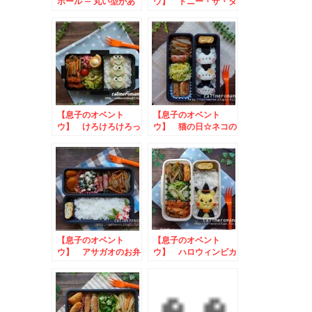
ボール – 丸い型があ
ウ】 トニー・ザ・タ
れば、きれいに作れち
イガーのお弁当
ゃう♪
【息子のオベント
【息子のオベント
ウ】 けろけろけろっ
ウ】 猫の日☆ネコの
ぴのお弁当
お弁当
【息子のオベント
【息子のオベント
ウ】 アサガオのお弁
ウ】 ハロウィンピカ
当
チュウのお弁当