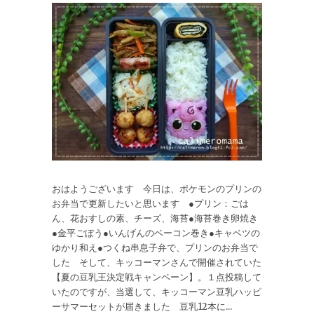
おはようございます 今日は、ポケモンのプリンの
お弁当で更新したいと思います ●プリン：ごは
ん、花おすしの素、チーズ、海苔●海苔巻き卵焼き
●金平ごぼう●いんげんのベーコン巻き●キャベツの
ゆかり和え●つくね串息子弁で、プリンのお弁当で
した そして、キッコーマンさんで開催されていた
【夏の豆乳王決定戦キャンペーン】。１点投稿して
いたのですが、当選して、キッコーマン豆乳ハッピ
ーサマーセットが届きました 豆乳12本に...