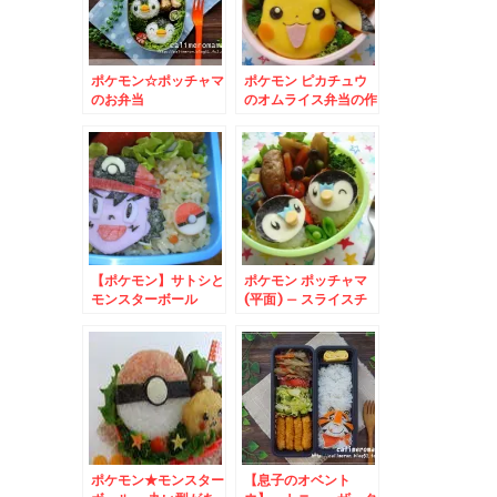
ポケモン☆ポッチャマ
ポケモン ピカチュウ
のお弁当
のオムライス弁当の作
り方
【ポケモン】サトシと
ポケモン ポッチャマ
モンスターボール
(平面) – スライスチ
ーズでポケットモンス
ターキャラ☆
ポケモン★モンスター
【息子のオベント