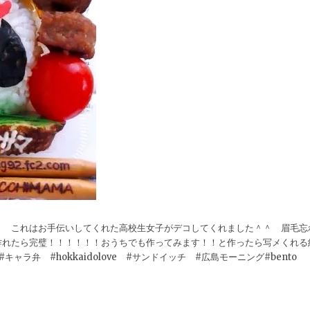
＾ これはお手伝いしてくれた高校生女子がデコしてくれました＾＾ 眉毛忘
作れたら完璧！！！！！！おうちでも作ってみます！！と作ったら写メくれる
ラ弁 #hokkaidolove #サンドイッチ #広島モーニング#bento