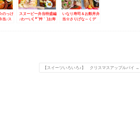
☆のっけ
スヌーピー弁当特盛編
いなり寿司＆お麩丼弁
弁当♪ス
♪わーい( *´艸｀)お寿
当☆さりげな～くデ
て＾＾＆
司にケーキに♪ドーナ
コ・・・わかるかな
簡単恵方
ツに＾＾
ぁ・・・・
【スイーツいろいろ♪】 クリスマスアップルパイ
→