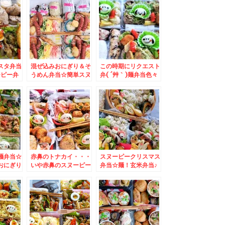
スタ弁当
混ぜ込みおにぎり＆そ
この時期にリクエスト
ーピー弁
うめん弁当☆簡単スヌ
弁( ´艸｀)麺弁当色々
ーピーデコ弁♪
とおにぎり色々
麺弁当☆
赤鼻のトナカイ・・・
スヌーピークリスマス
おにぎり
いや赤鼻のスヌーピー
弁当☆麺！玄米弁当♪
弁当♪
弁当☆