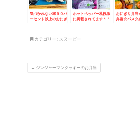
気づかれない率９０パ
ホットペッパー札幌版
おにぎり弁当
ーセント以上のおにぎ
に掲載されてます＾＾
弁当☆パスタ
り（( ´艸｀)
♪＆スヌーピーマリト
ヌーピー仕立
#SASARU
ッツォ
アンパンマン
巻
カテゴリー :
スヌーピー
←
ジンジャーマンクッキーのお弁当