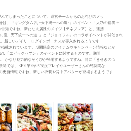
が遅れてしまったことについて、運営チームからのお詫びのメッ
らせは、『キングダム 乱 -天下統一への道-』のイベント『大功の覇者 王
トの告知ですね。新たな火属性のメイジ【テネブレア】と、連携
グダム 乱 -天下統一への道-』と『ジョイフル』のコラボイベントが開催され
ですね。新しいデイリーログインボーナスが導入されるようです
報が掲載されています。期間限定のアイテムやキャンペーン情報などが
メRPG「エピックセブン」のイベントに関するものです。期間
きは、かなり魅力的なそうびが登場するようですね。特に「きせきのつ
る放送では、EP3 第3章の実況プレイやユーザーさんの島訪問な
ンナップの更新情報ですね。新しい衣装や背中アバターが登場するようです