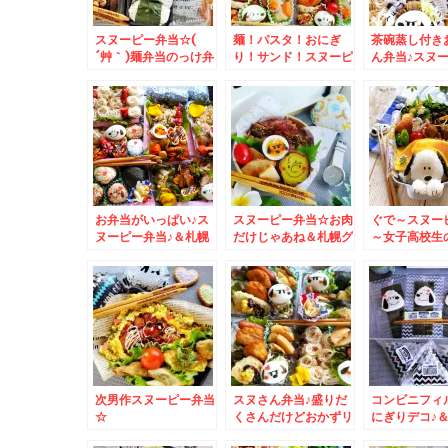
スヌーピー弁当☆(
麺！パスタ！おにぎ
茶碗蒸し付き
´艸｀)麺弁当のっけ弁
り！サンド！スヌーピ
ん弁当♪スヌ
当おにぎり弁当♪
ー弁当♪
当☆
お弁当がいっぱい♪ス
スヌーピー弁当☆お肉
ぐで～スヌー
ヌーピー弁当♪＆札幌
だけじゃあね＆札幌グ
～女子高校生
グルメ
ルメ～麺スタグラム☆
とう♪
次男作スヌーピー弁当
スヌさん弁当♪盛りだ
コンビニフィ
☆
くさんだけどおかずリ
にぎりデコ♪
クエストに応えてます
ピー編