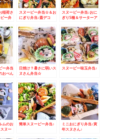
お稲荷さ
スヌーピー弁当☆＆お
スヌーピー弁当♪おに
ーピー弁
にぎり弁当♪蓋デコ
ぎり5種＆サーターア
ンダギー付き♪
ピー弁当
日焼け？暑さに弱いス
スヌーピー味玉弁当♪
のおべん
ヌさん弁当☆
ルムのお
簡単スヌーピー弁当♪
ミニおにぎり弁当♪寅
＆スヌー
年スヌさん♪