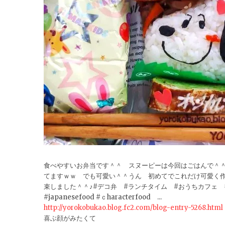
食べやすいお弁当です＾＾ スヌーピーは今回はごはんで＾
てますｗｗ でも可愛い＾＾うん 初めてでこれだけ可愛く
束しました＾＾♪#デコ弁 #ランチタイム #おうちカフェ #キャ
#japanesefood #ｃharacterfood ...
http://yorokobukao.blog.fc2.com/blog-entry-5268.html
喜ぶ顔がみたくて