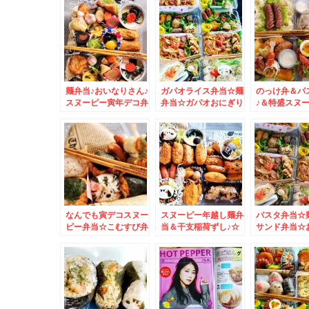
＾＾♪
麺弁当♪おいなりさん♪
ガパオライス弁当☆麺
のっけ弁＆パ
スヌーピー寅年デコ弁
弁当☆ガパオおにぎり
♪＆特盛スヌ
♪
も♪スヌーピー仕立て♪
当♪
なんでも寅デコスヌー
スヌーピー年越し麺弁
パスタ弁当☆
ピー弁当☆こむすび弁
当＆干支稲荷ずし♪☆
サンド弁当☆
当☆
☆スヌ―ピー