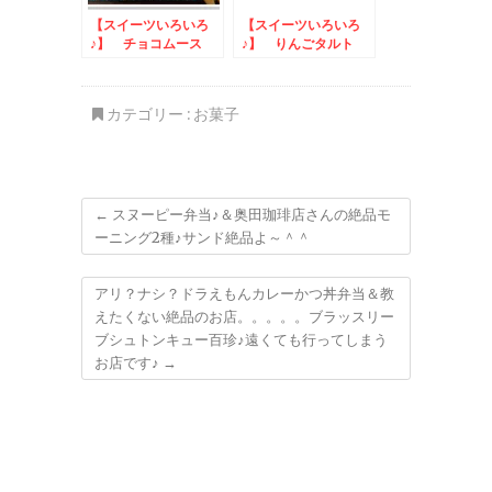
【スイーツいろいろ
【スイーツいろいろ
♪】 チョコムース
♪】 りんごタルト
カテゴリー :
お菓子
←
スヌーピー弁当♪＆奥田珈琲店さんの絶品モ
ーニング2種♪サンド絶品よ～＾＾
アリ？ナシ？ドラえもんカレーかつ丼弁当＆教
えたくない絶品のお店。。。。。ブラッスリー
ブシュトンキュー百珍♪遠くても行ってしまう
お店です♪
→