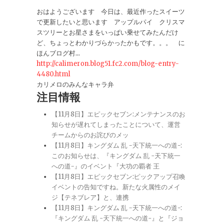
おはようございます 今日は、最近作ったスイーツ
で更新したいと思います アップルパイ クリスマ
スツリーとお星さまをいっぱい乗せてみたんだけ
ど、ちょっとわかりづらかったかもです。。。 に
ほんブログ村...
http://calimeron.blog51.fc2.com/blog-entry-
4480.html
カリメロのみんなキャラ弁
注目情報
【11月8日】エピックセブン:メンテナンスのお
知らせが遅れてしまったことについて、運営
チームからのお詫びのメッ
【11月8日】キングダム 乱 -天下統一への道-:
このお知らせは、『キングダム 乱 -天下統一
への道-』のイベント『大功の覇者 王
【11月8日】エピックセブン:ピックアップ召喚
イベントの告知ですね。新たな火属性のメイ
ジ【テネブレア】と、連携
【11月8日】キングダム 乱 -天下統一への道-:
『キングダム 乱 -天下統一への道-』と『ジョ