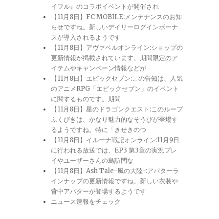
イフル』のコラボイベントが開催され
【11月8日】FC MOBILE:メンテナンスのお知
らせですね。新しいデイリーログインボーナ
スが導入されるようです
【11月8日】アヴァベルオンライン:ショップの
更新情報が掲載されています。期間限定のア
イテムやキャンペーン情報などが
【11月8日】エピックセブン:この告知は、人気
のアニメRPG「エピックセブン」のイベント
に関するものです。期間
【11月8日】星のドラゴンクエスト:このループ
ふくびきは、かなり魅力的なそうびが登場す
るようですね。特に「きせきのつ
【11月8日】イルーナ戦記オンライン:11月9日
に行われる放送では、EP3 第3章の実況プレ
イやユーザーさんの島訪問な
【11月8日】Ash Tale-風の大陸-:アバターラ
インナップの更新情報ですね。新しい衣装や
背中アバターが登場するようです
ニュース速報をチェック