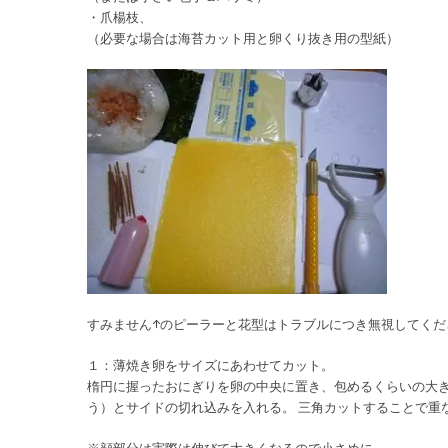
・爪楊枝、
（必要な場合は海苔カット用と卵くり抜き用の型紙）
すみません↑のピーラーと花型はトラブルにつき無視してくだ
１：薄焼き卵をサイズにあわせてカット。
楕円に握ったおにぎりを卵の中央に置き、包めるくらいの大き
う）とサイドの切れ込みを入れる。 三角カットすることで重