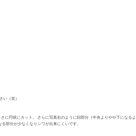
さい（笑）
さに円状にカット。 さらに写真右のように顔部分（中央よりやや下になるよ
なる部分が少なくなりシワが出来にくいです。