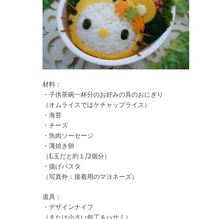
材料：
・子供茶碗一杯分のお好みの具のおにぎり
（オムライスではケチャップライス）
・海苔
・チーズ
・魚肉ソーセージ
・薄焼き卵
（L玉だと約１/2個分）
・揚げパスタ
（写真外：接着用のマヨネーズ）
道具：
・デザインナイフ
（または小さい包丁＆ハサミ）