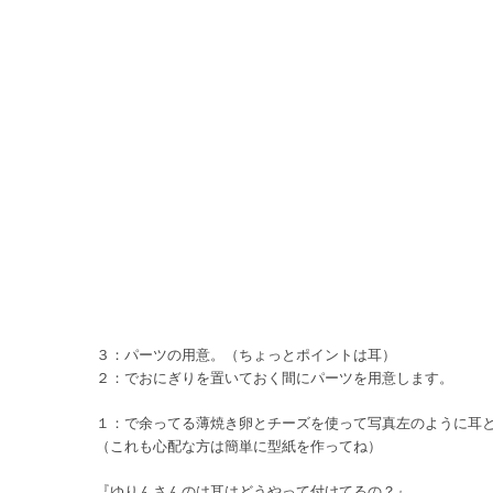
３：パーツの用意。（ちょっとポイントは耳）
２：でおにぎりを置いておく間にパーツを用意します。
１：で余ってる薄焼き卵とチーズを使って写真左のように耳
（これも心配な方は簡単に型紙を作ってね）
『ゆりんさんのは耳はどうやって付けてるの？』