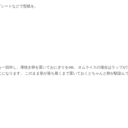
グシートなどで型紙を。
を一回外し、薄焼き卵を置いておにぎりをon。 オムライスの場合はラップが
じになります。 このまま形が落ち着くまで置いておくとちゃんと卵が馴染ん