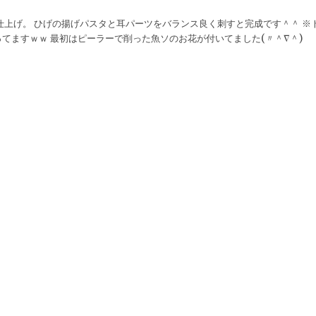
仕上げ。 ひげの揚げパスタと耳パーツをバランス良く刺すと完成です＾＾ ※
てますｗｗ 最初はピーラーで削った魚ソのお花が付いてました(〃＾∇＾)