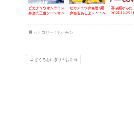
ピカチュウオムライス
ピカチュウ弁当達♪麺
喜ぶ顔がみた
弁当☆三種ソースオム
弁当もあるよ～＾＾＆
2021-12-25 1
ライス＆余市町地元グ
いいいじゅー♪セキュ
ルメ♪「いっ徳」さん♪
レアガーデンはつが野
地域のランチが美味し
カテゴリー :
ポケモン
すぎる件♪大阪府和泉
市♪
←
ざくろおにぎりのお弁当