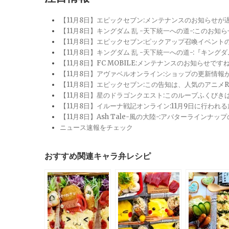
【11月8日】エピックセブン:メンテナンスのお知らせ
【11月8日】キングダム 乱 -天下統一への道-:このお知
【11月8日】エピックセブン:ピックアップ召喚イベン
【11月8日】キングダム 乱 -天下統一への道-:『キン
【11月8日】FC MOBILE:メンテナンスのお知らせ
【11月8日】アヴァベルオンライン:ショップの更新情
【11月8日】エピックセブン:この告知は、人気のアニ
【11月8日】星のドラゴンクエスト:このループふくび
【11月8日】イルーナ戦記オンライン:11月9日に行われ
【11月8日】Ash Tale-風の大陸-:アバターライ
ニュース速報をチェック
おすすめ関連キャラ弁レシピ