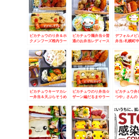
ピカチュウのり弁＆ホ
ピカチュウ麺弁当☆普
デフォルメピ
クメンフーズ稚内ラー
通のお弁当レディース
弁当♪札幌町
メン☆
サイズ☆＆南樽市場内
「唐韻」さん
「寿司処 わさび」さ
肉
んのかんぴょう巻き☆
ピカチュウキーマカレ
ピカチュウのり弁当☆
ピカチュウ弁
ー弁当＆天ぷらそうめ
ザーン編だるまやラー
つや」さんの
ん弁当♪＆ピザハット
メン「どろラーメン」
丼」がものす
さん「贅沢カズレーザ
☆
しかった件
ー４」