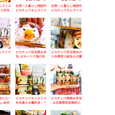
ムライス
次男一人暮らし特訓中
次男一人暮らし特訓中
イス弁当
ピカチュウオムライス
ピカチュウオムライス
チ「居酒
2個目
☆
さんの日
♪
ムライス
ピカチュウ目玉焼き弁
ピカチュウ目玉焼きの
♪
当♪オホーツク海の毛
り弁厚切り鮭弁☆大量
ガニをいただく～～(*
おにぎり＆新得そば
´艸`*)
「みなとや」さん再び
♪
当たち～
ピカチュウオムライス
ピカチュウ卵焼き弁当
も♪余市
弁当達☆＆麺弁当～＾
♪＆広島県安佐南区の
さくらん
＾
銘菓「広島セレブ」が
美味しすぎる件