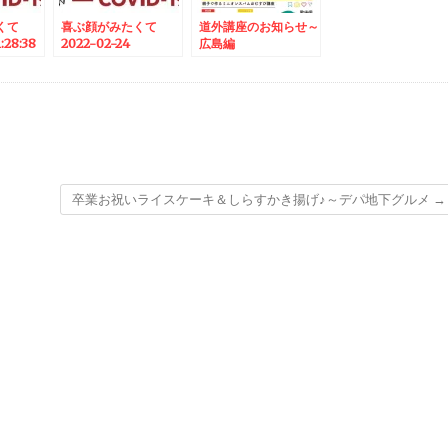
くて
喜ぶ顔がみたくて
道外講座のお知らせ～
1:28:38
2022-02-24
広島編
06:30:00
卒業お祝いライスケーキ＆しらすかき揚げ♪～デパ地下グルメ
→