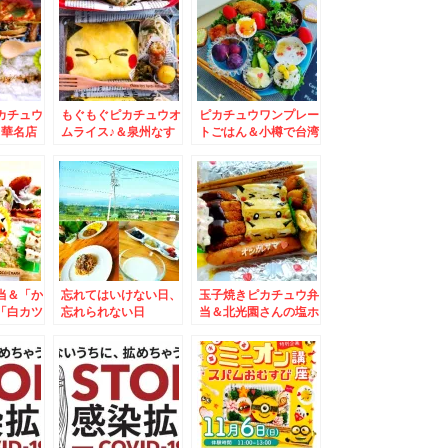
カチュウ
もぐもぐピカチュウオ
ピカチュウワンプレー
中華名店
ムライス♪＆泉州なす
トごはん＆小樽で台湾
の水煮牛
炒めが美味＆大阪の
ラーメン☆
って美味しすぎる
～＾＾♪
当＆「か
忘れてはいけない日、
玉子焼きピカチュウ弁
「白カツ
忘れられない日
当＆北光園さんの塩ホ
ごく美味
ルモンとユッケジャン
スープが絶品すぎ
っ！！！