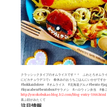
クラッシックタイプのオムライスです＾＾ ふわとろオムラ
にピカチュウデコで♪ 春休みのおうちごはんにいかがですか
#hokkaidolove #オムライス #北海道グルメ#bento #japan
#kyaraben#bentobox#サラメシ #ハロウィン弁当 #春ニ
http://yorokobukao.blog.fc2.com/blog-entry-5366.html
喜ぶ顔がみたくて
注目情報