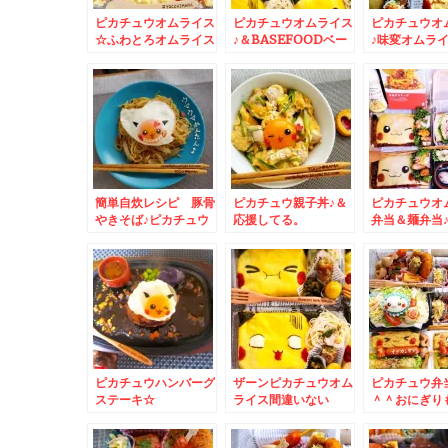
ピカチュウオムライス
ピカチュウオムライス
ピカチュウオ
☆ふわとろオムライス
♪＆BASEFOODベー
♪味変オムラ
♪
スフードさんのパンと
＆居酒屋ラン
クッキーと麺♪便利よ
商 古典家」
～＾＾
替わりランチ
簡単自炊レシピ 豚骨
ピカチュウ親子丼♪＆
ピカチュウオ
やきそば♪ピカチュウ
応援してる。
弁当＆麺弁当
焼きそば☆
ピカチュウハンバーグ
ザーンピカチュウオム
ピカチュウ弁
ステーキ☆
ライス間違いない
＾＾おにぎり
っ！ 「むか新」さん
町もり農園の
の「みたらし団子」♪
ぼ♪