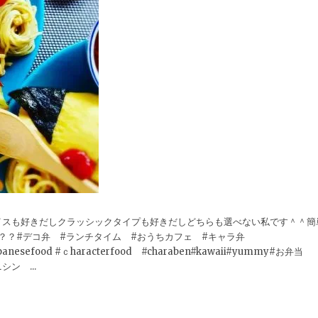
イスも好きだしクラッシックタイプも好きだしどちらも選べない私です＾＾簡
？？#デコ弁 #ランチタイム #おうちカフェ #キャラ弁
esefood #ｃharacterfood #charaben#kawaii#yummy#お弁当
シン ...