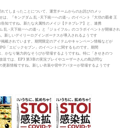
が遅れてしまったことについて、運営チームからのお詫びのメッ
らせは、『キングダム 乱 -天下統一への道-』のイベント『大功の覇者 王
トの告知ですね。新たな火属性のメイジ【テネブレア】と、連携
グダム 乱 -天下統一への道-』と『ジョイフル』のコラボイベントが開催され
ですね。新しいデイリーログインボーナスが導入されるようです
報が掲載されています。期間限定のアイテムやキャンペーン情報などが
メRPG「エピックセブン」のイベントに関するものです。期間
きは、かなり魅力的なそうびが登場するようですね。特に「きせきのつ
る放送では、EP3 第3章の実況プレイやユーザーさんの島訪問な
ンナップの更新情報ですね。新しい衣装や背中アバターが登場するようです