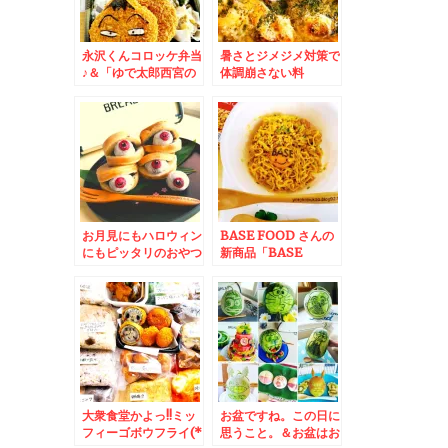
永沢くんコロッケ弁当
暑さとジメジメ対策で
♪＆「ゆで太郎西宮の
体調崩さない料
沢店」さんの「月見芋
理。。。。無性に食べ
とろろそば」美味しい
たくなる夏グラタン(*
～～♪
´艸`*)
お月見にもハロウィン
BASE FOOD さんの
にもピッタリのおやつ
新商品「BASE
レシピ＆留萌市開運町
YAKISOBA」「旨辛
「漁師の店富丸」さん
まぜそば」 食べてみ
の「サーモン丼」♪肉
た～～～♪低カロリー
厚脂乗りくどくなくう
でヘルシーで何よりラ
まっ！！
ク(*´艸`*)
大衆食堂かよっ!!ミッ
お盆ですね。この日に
フィーゴボウフライ(*
思うこと。＆お盆はお