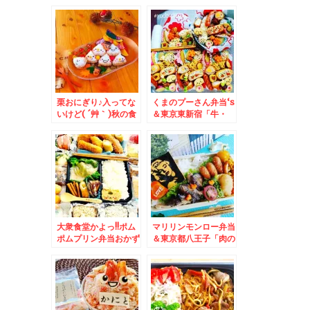
´艸`*)おかずバイキン
供えもみんなでわいわ
グ♪＆士幌町生産者還
いフルーツアート♪
元用ポテトチップス」
「塩味」「のり塩味」
「コンソメ味」 ポテ
チ最強の美味しさ♪
栗おにぎり♪入ってな
くまのプーさん弁当‘s
いけど( ´艸｀)秋の食
＆東京東新宿「牛・
卓＆札幌市「ゆで太郎
豚・もつ専門卸小売
西岡店」さんのお蕎麦
山根商店」さんの牛も
が今日格別美味しい～
つ煮込みも逸品で串物
作り手さんによって違
全般うますぎる～＾＾
うのかなぁ
♪
大衆食堂かよっ!!ポム
マリリンモンロー弁当
ポムプリン弁当おかず
＆東京都八王子「肉の
バイキング弁当＆懐か
富士屋」さんの「ミー
しいフローズンアイス
トコロッケ」も「メン
(*´艸`*)メロン味なぜ
チカツサンド」「世界
かカップ2個(・・?
のお弁当」も美味しい
～(*´艸`*)