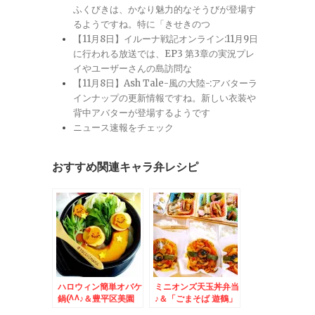
ふくびきは、かなり魅力的なそうびが登場す
るようですね。特に「きせきのつ
【11月8日】イルーナ戦記オンライン:11月9日
に行われる放送では、EP3 第3章の実況プレ
イやユーザーさんの島訪問な
【11月8日】Ash Tale-風の大陸-:アバターラ
インナップの更新情報ですね。新しい衣装や
背中アバターが登場するようです
ニュース速報をチェック
おすすめ関連キャラ弁レシピ
ハロウィン簡単オバケ
ミニオンズ天玉丼弁当
鍋(^^♪＆豊平区美園
♪＆「ごまそば 遊鶴」
「ごまそば遊鶴」さん
さんの「日替わりラン