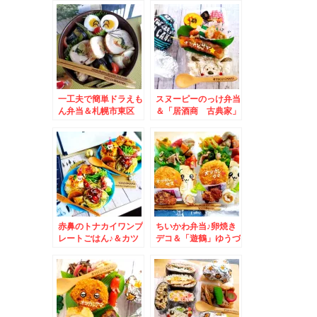
の「日替わりランチ」
チ」♪
「おろしそば」にハマ
ってます(*´艸`*)６９
０円Σ(ﾟДﾟ)
一工夫で簡単ドラえも
スヌーピーのっけ弁当
ん弁当＆札幌市東区
＆「居酒商 古典家」
「珈琲舎 ちんちら」
さんの「日替わりラン
さんの「日替わりラン
チ」「豚バラ焼肉」(*
チ」♪カツカレーだぁ
´艸`*)
ぁぁ♪
赤鼻のトナカイワンプ
ちいかわ弁当♪卵焼き
レートごはん♪＆カツ
デコ＆「遊鶴」ゆうづ
丼が札幌イチ美味しい
るさんの「日替わりラ
と思う「ごまそばの八
ンチ」おろしそば最強
千代」さんの「日替わ
☆
りランチ」(*´艸`*)