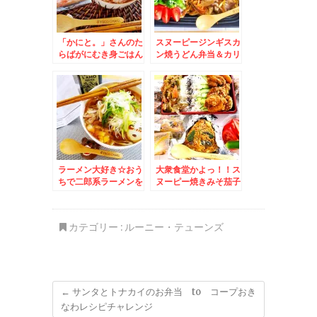
「かにと。」さんのた
スヌーピージンギスカ
らばがにむき身ごはん
ン焼うどん弁当＆カリ
♪最高～(*´艸`*)
フォルニア産
「Calrose」カルロー
ズ米♪
ラーメン大好き☆おう
大衆食堂かよっ！！ス
ちで二郎系ラーメンを
ヌーピー焼きみそ茄子
ヘルシーに(*´艸`*)
おにぎりと唐揚げ弁当
＆浜頓別町産「毛ガ
ニ」(*´艸`*)
カテゴリー :
ルーニー・テューンズ
←
サンタとトナカイのお弁当 to コープおき
なわレシピチャレンジ