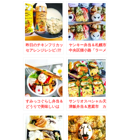
ぐり」さんのちくわパ
ンとか♪
昨日のチキンフリカッ
ヤンキー弁当＆札幌市
セアレンジレシピ♪汁
中央区狸小路「ラーメ
だく豆乳クリームパス
ン山岡家」「味噌ラー
タ♪勝手に福岡コラボ
メン山岡家」「煮干し
レシピ♪
ラーメン山岡家」ちょ
っと外れて「餃子の山
岡家」山岡家さん三昧
(*´艸`*)
すみっコぐらし弁当＆
サンリオスぺシャル天
どうりで美味しいは
津飯弁当＆恵庭市 カ
ず！！あのプライベー
フェで ラテアートに
トカップ麺がスガキヤ
心なごみまくる～(*
さん製造だった！！！
´艸`*)
(*´艸`*)