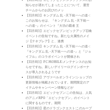
知らせが遅れてしまったことについて、運営
チームからのお詫びのメッ
【11月8日】キングダム 乱 -天下統一への道-:
このお知らせは、『キングダム 乱 -天下統一
への道-』のイベント『大功の覇者 王
【11月8日】エピックセブン:ピックアップ召喚
イベントの告知ですね。新たな火属性のメイ
ジ【テネブレア】と、連携
【11月8日】キングダム 乱 -天下統一への道-:
『キングダム 乱 -天下統一への道-』と『ジョ
イフル』のコラボイベントが開催され
【11月8日】FC MOBILE:メンテナンスのお知
らせですね。新しいデイリーログインボーナ
スが導入されるようです
【11月8日】アヴァベルオンライン:ショップの
更新情報が掲載されています。期間限定のア
イテムやキャンペーン情報などが
【11月8日】エピックセブン:この告知は、人気
のアニメRPG「エピックセブン」のイベント
に関するものです。期間
【11月8日】星のドラゴンクエスト:このループ