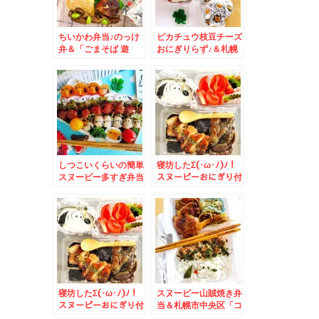
ちいかわ弁当♪のっけ
ピカチュウ枝豆チーズ
弁＆「ごまそば 遊
おにぎりらず♪＆札幌
鶴」さんの「日替わり
市すすきのランチ「居
ランチ」♪は、やっぱ
酒商 古典家」さんの
り「おろしそば」が好
「日替わりランチ」
き(*´艸`*)
「メンチカツカレー」
(*´艸`*)美味♪
しつこいくらいの簡単
寝坊したΣ(･ω･ﾉ)ﾉ！
スヌーピー多すぎ弁当
スヌーピーおにぎり付
＆「ゆで太郎西岡店」
き鶏ナス照り焼き丼＆
さんで朝そば～♪
寝坊したΣ(･ω･ﾉ)ﾉ！
スヌーピー山賊焼き弁
スヌーピーおにぎり付
当＆札幌市中央区「コ
き鶏ナス照り焼き丼
コノススキノ」「どん