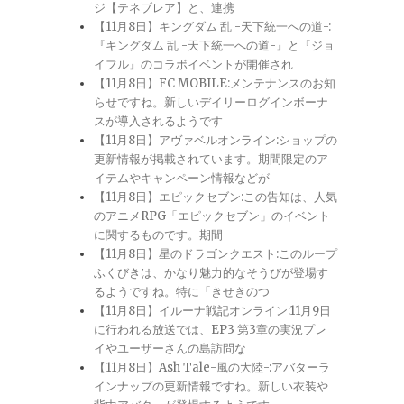
ジ【テネブレア】と、連携
【11月8日】キングダム 乱 -天下統一への道-:
『キングダム 乱 -天下統一への道-』と『ジョ
イフル』のコラボイベントが開催され
【11月8日】FC MOBILE:メンテナンスのお知
らせですね。新しいデイリーログインボーナ
スが導入されるようです
【11月8日】アヴァベルオンライン:ショップの
更新情報が掲載されています。期間限定のア
イテムやキャンペーン情報などが
【11月8日】エピックセブン:この告知は、人気
のアニメRPG「エピックセブン」のイベント
に関するものです。期間
【11月8日】星のドラゴンクエスト:このループ
ふくびきは、かなり魅力的なそうびが登場す
るようですね。特に「きせきのつ
【11月8日】イルーナ戦記オンライン:11月9日
に行われる放送では、EP3 第3章の実況プレ
イやユーザーさんの島訪問な
【11月8日】Ash Tale-風の大陸-:アバターラ
インナップの更新情報ですね。新しい衣装や