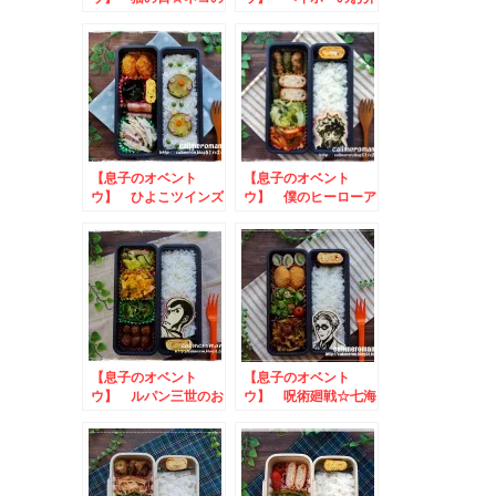
お弁当
当
【息子のオベント
【息子のオベント
ウ】 ひよこツインズ
ウ】 僕のヒーローア
のお弁当
カデミアのお弁当
【息子のオベント
【息子のオベント
ウ】 ルパン三世のお
ウ】 呪術廻戦☆七海
弁当
建人のお弁当