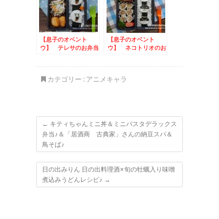
【息子のオベント
【息子のオベント
ウ】 テレサのお弁当
ウ】 ネコトリオのお
弁当
カテゴリー :
アニメキャラ
←
キティちゃんミニ丼＆ミニパスタデラックス
弁当♪＆「居酒商 古典家」さんの納豆スパ＆
鳥そば♪
日の出みりん 日の出料理酒×旬の牡蠣入り味噌
煮込みうどんレシピ♪
→