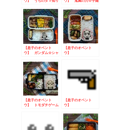
ウ】 うちのタマ知り
ウ】 鬼滅の刃☆宇随
ませんか？のお弁当
天元のお弁当
【息子のオベント
【息子のオベント
ウ】 ガンダム☆シャ
ウ】
アのお弁当
SPY×FAMILY☆アー
ニャのお弁当
【息子のオベント
【息子のオベント
ウ】 トモダチゲーム
ウ】
☆マナブくんのお弁当
SPY×FAMILY☆ロイ
ド・フォージャーのお
弁当