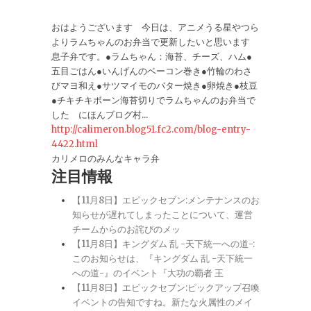
おはようございます 今日は、アニメうる星やつら
よりラムちゃんのお弁当で更新したいと思います
息子弁です。●ラムちゃん：海苔、チーズ、ハム●
五目ごはん●いんげんのベーコン巻き●竹輪のわさ
びマヨ和え●サツマイモのバター焼き●卵焼き●枝豆
●チキチキボーン海苔切りでラムちゃんのお弁当で
した にほんブログ村...
http://calimeron.blog51.fc2.com/blog-entry-
4422.html
カリメロのみんなキャラ弁
注目情報
【11月8日】エピックセブン:メンテナンスのお
知らせが遅れてしまったことについて、運営
チームからのお詫びのメッ
【11月8日】キングダム 乱 -天下統一への道-:
このお知らせは、『キングダム 乱 -天下統一
への道-』のイベント『大功の覇者 王
【11月8日】エピックセブン:ピックアップ召喚
イベントの告知ですね。新たな火属性のメイ