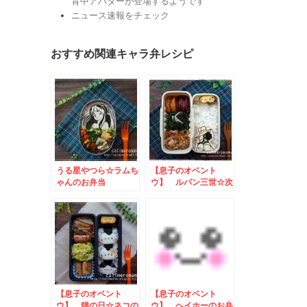
背中アバターが登場するようです
ニュース速報をチェック
おすすめ関連キャラ弁レシピ
うる星やつら☆ラムち
【息子のオベント
ゃんのお弁当
ウ】 ルパン三世☆次
元のお弁当
【息子のオベント
【息子のオベント
ウ】 猫の日☆ネコの
ウ】 ヘイホーのお弁