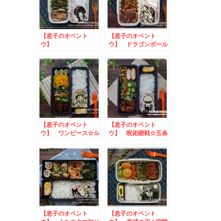
【息子のオベント
【息子のオベント
ウ】
ウ】 ドラゴンボール
SPY×FAMILY☆ヨ
☆ベジータのお弁当
ル・フォージャーのお
弁当
【息子のオベント
【息子のオベント
ウ】 ワンピース☆ル
ウ】 呪術廻戦☆五条
フィのお弁当
悟のお弁当
【息子のオベント
【息子のオベント