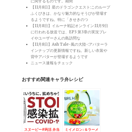
に関するものです。期間
【11月8日】星のドラゴンクエスト:このループ
ふくびきは、かなり魅力的なそうびが登場す
るようですね。特に「きせきのつ
【11月8日】イルーナ戦記オンライン:11月9日
に行われる放送では、EP3 第3章の実況プレ
イやユーザーさんの島訪問な
【11月8日】Ash Tale-風の大陸-:アバターラ
インナップの更新情報ですね。新しい衣装や
背中アバターが登場するようです
ニュース速報をチェック
おすすめ関連キャラ弁レシピ
スヌーピー#蒟活 弁当
ミイメロン♪＆ラーメ