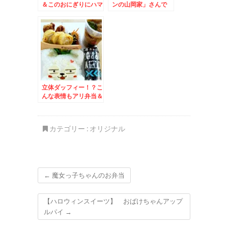
＆このおにぎりにハマ
ンの山岡家」さんで
ってるレシピ♪＆絶品
「塩プレミアムとんこ
飯ずし
つ」(*´艸`*)うまっ
立体ダッフィー！？こ
んな表情もアリ弁当＆
奥尻島のいか刺しとた
こ刺し♪
カテゴリー :
オリジナル
←
魔女っ子ちゃんのお弁当
【ハロウィンスイーツ】 おばけちゃんアップ
ルパイ
→