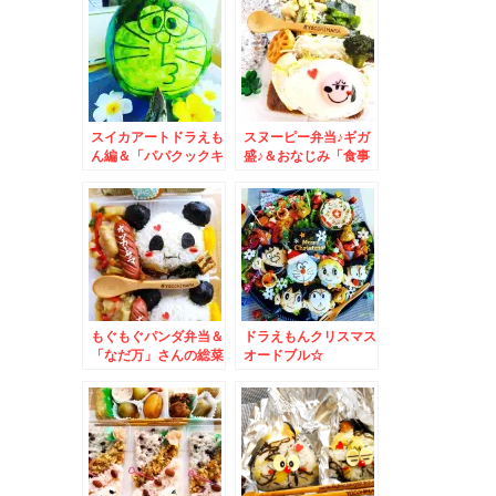
スイカアートドラえも
スヌーピー弁当♪ギガ
ん編＆「パパクックキ
盛♪＆おなじみ「食事
ッチン」さんで♪
処 三平」さんの「酢
豚定食」と「半チャー
ハン」
もぐもぐパンダ弁当＆
ドラえもんクリスマス
「なだ万」さんの総菜
オードブル☆
小結 春花♪デパ地下グ
ルメ