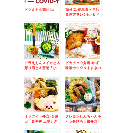
ドラえもん麺弁当♪
節分に♪簡単食べきれ
る恵方巻レシピ♪＆ド
ラえもん恵方巻 コロ
助恵方巻
ドラえもんスイカと木
ピカチュウ弁当♪ゆず
彫り熊と＆室蘭「小
味噌カツ☆＆すすきの
舟」さんの「カレーラ
名物「麺恋処 満龍」
ーメン」ノーマル 麺
さんの「チャーハン」
固め(*´艸`*)原点に戻
る(*´艸`*)
ミッフィー弁当♪＆連
クレヨンしんちゃんキ
日「食事処 三平」さ
ャラ弁ひろし麺弁当♪
んの「長崎ちゃんぽ
焼肉北光苑さんの塩ホ
ん」うまっ(*´艸`*)
ルモン♪