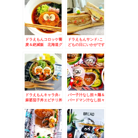
ドラえもんコロッケ蕎
ドラえもんサンド♪こ
麦＆絶滅飯 北海道グ
どもの日にいかがです
ルメ 音威子府蕎麦
か？？
ドラえもんキャラ弁♪
パー子汁なし担々麺＆
麻婆茄子丼エビチリ丼
バードマン汁なし担々
のハーフ＆ハーフ弁当
麺弁当♪＆札幌でちゃ
♪
んぽん♪