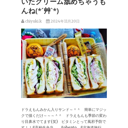
いたクリーム舐めちゃうも
んね(*´艸`*)
chiyuki.k
2024年11月20日
ドラえもんみかん入りサンド～＾＾ 簡単にマジッ
クで描くだけ～～～＾＾ ドラえもんも季節の変わ
り目鼻水でてます(笑) ビタミンとって風邪予防で
す！！#高校生弁当 #obento #北海道旅行