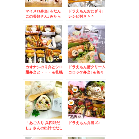
マイメロ弁当♪＆だん
ドラえもんおにぎり♪
ごの美好さん♪みたら
レシピ付き＾＾
し団子♪
カオナシのり弁とシロ
ドラえもん蟹クリーム
麺弁当と・・・＆札幌
コロッケ弁当♪＆色々
で回転ずしならこちら
忘れる。。。。
☆「トリトン」ウニ～
～～＾＾
「あご入り 兵四郎だ
ドラえもん弁当ズ♪
し」さんの出汁でだし
おにぎり♪が旨っ(*´艸
`*)onigiri