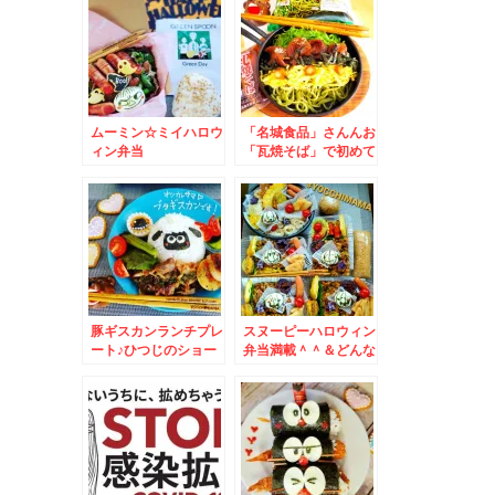
美味～～(*´艸`*)
や」さんの「辛辛魚」
辛さマイルドバージョ
ン(*´艸`*)やっぱりう
ましら～♪
ムーミン☆ミイハロウ
「名城食品」さんんお
ィン弁当
「瓦焼そば」で初めて
瓦そば食べたぁ♪ハマ
るうまさ！！Σ(ﾟДﾟ)
豚ギスカンランチプレ
スヌーピーハロウィン
ート♪ひつじのショー
弁当満載＾＾＆どんな
ンキャラご飯♪＆小樽
に辛くても美味し
グルメ☆
い！！「辛いラーメン
17」