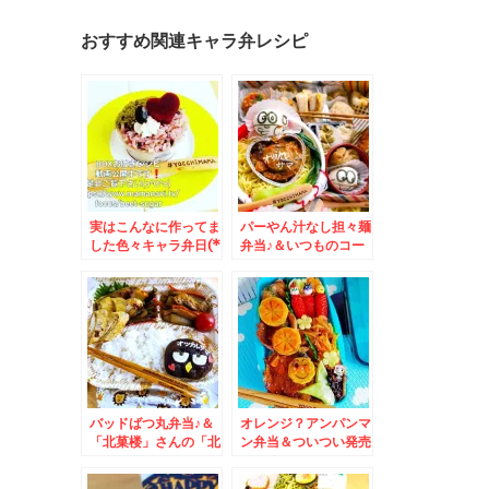
おすすめ関連キャラ弁レシピ
実はこんなに作ってま
パーやん汁なし担々麺
した色々キャラ弁日(*
弁当♪＆いつものコー
´艸`*)＆大正9年 大野
ヒーが美味しいcafe♪
町の「鈴木牛乳」さん
の牛乳が美味しい＾＾
♪
バッドばつ丸弁当♪＆
オレンジ？アンパンマ
「北菓楼」さんの「北
ン弁当＆ついつい発売
海道開拓せんべい き
されてるの見ちゃった
たまゑ」増毛甘えびが
ら買っちゃう「寿がき