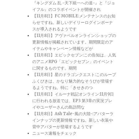
『キングダム 乱 -天下統一への道-』と『ジョ
イフル』のコラボイベントが開催され
【11月8日】FC MOBILE:メンテナンスのお知
らせですね。新しいデイリーログインボーナ
スが導入されるようです
【11月8日】アヴァベルオンライン:ショップの
更新情報が掲載されています。期間限定のア
イテムやキャンペーン情報などが
【11月8日】エピックセブン:この告知は、人気
のアニメRPG「エピックセブン」のイベント
に関するものです。期間
【11月8日】星のドラゴンクエスト:このループ
ふくびきは、かなり魅力的なそうびが登場す
るようですね。特に「きせきのつ
【11月8日】イルーナ戦記オンライン:11月9日
に行われる放送では、EP3 第3章の実況プレ
イやユーザーさんの島訪問な
【11月8日】Ash Tale-風の大陸-:アバターラ
インナップの更新情報ですね。新しい衣装や
背中アバターが登場するようです
ニュース速報をチェック