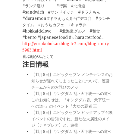
#ランチ巡り #行楽 #北海道
#sandwich #サンドイッチ #ドラえもん
#doraemon #ドラえもん弁当#デコ弁 #ランチ
タイム #おうちカフェ #キャラ弁
#hokkaidolove #北海道グルメ #和食
#bento #japanesefood #ｃharacterfood...
http://yorokobukao.blog.fc2.com/blog-entry-
5983.html
喜ぶ顔がみたくて
注目情報
【11月8日】エピックセブン:メンテナンスのお
知らせが遅れてしまったことについて、運営
チームからのお詫びのメッ
【11月8日】キングダム 乱 -天下統一への道-:
このお知らせは、『キングダム 乱 -天下統一
への道-』のイベント『大功の覇者 王
【11月8日】エピックセブン:ピックアップ召喚
イベントの告知ですね。新たな火属性のメイ
ジ【テネブレア】と、連携
【11月8日】キングダム 乱 -天下統一への道-: