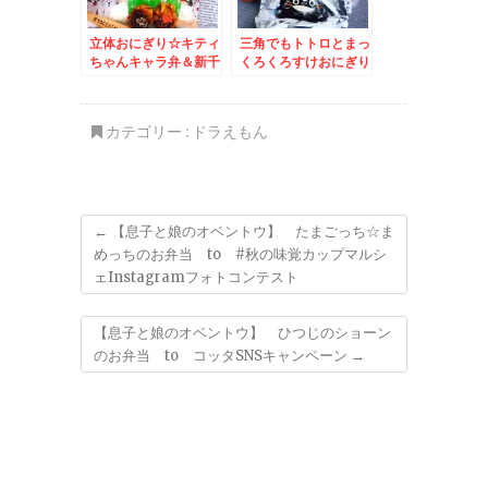
立体おにぎり☆キティ
三角でもトトロとまっ
ちゃんキャラ弁＆新千
くろくろすけおにぎり
歳空港ラーメン共和国
♪＆砂川市「口福厨
「弟子屈ラーメン」さ
房」さんの「蟹あんか
ん
けチャーハン」絶品
カテゴリー :
ドラえもん
♪(*´艸`*)
←
【息子と娘のオベントウ】 たまごっち☆ま
めっちのお弁当 to #秋の味覚カップマルシ
ェInstagramフォトコンテスト
【息子と娘のオベントウ】 ひつじのショーン
のお弁当 to コッタSNSキャンペーン
→