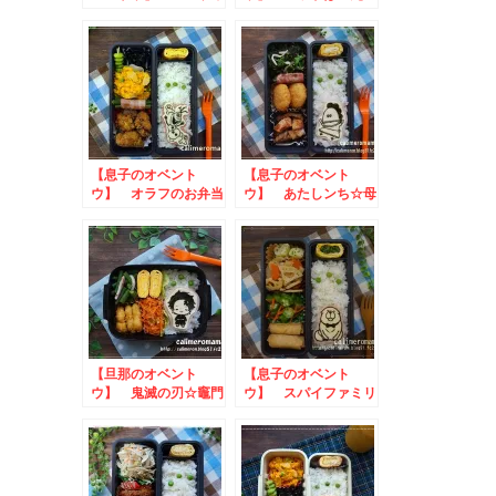
ンスヌーピーのお弁当
お弁当
【息子のオベント
【息子のオベント
ウ】 オラフのお弁当
ウ】 あたしンち☆母
のお弁当
【旦那のオベント
【息子のオベント
ウ】 鬼滅の刃☆竈門
ウ】 スパイファミリ
炭治郎のお弁当
ー☆ボンドのお弁当