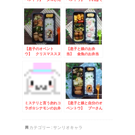
のお弁当
きる子YDKのお弁当
【息子のオベント
【息子と娘のお弁
ウ】 クリスマススヌ
当】 金魚のお弁当
ーピーのお弁当 to
toケイエス冷凍食品
イチビキごはん
フォトコンテスト当選
ミステリと言う勿れコ
【息子と娘と自分のオ
ラボ☆シナモンのお弁
ベントウ】 プーさん
当
のお弁当
カテゴリー :
サンリオキャラ