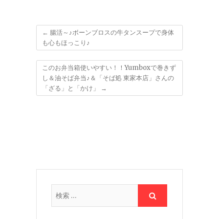
←
腸活～♪ボーンブロスの牛タンスープで身体
も心もほっこり♪
このお弁当箱使いやすい！！Yumboxで巻きず
し＆油そば弁当♪＆「そば処 東家本店」さんの
「ざる」と「かけ」
→