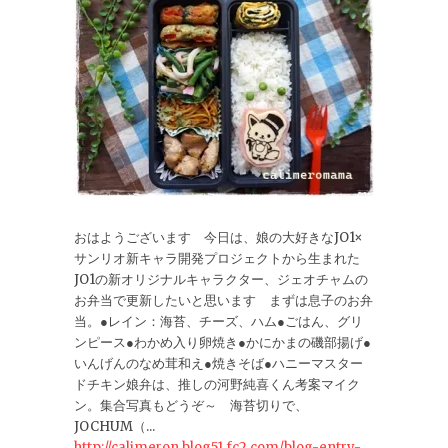
おはようございます 今日は、娘の大好きなJO1×
サンリオ新キャラ開発プロジェクトから生まれた
JO1の新オリジナルキャラクター、ジェオチャムの
お弁当で更新したいと思います まずは息子のお弁
当。●レイン：海苔、チーズ、ハム●ごはん、グリ
ンピース●わかめ入り卵焼き●かにかまの磯部揚げ●
いんげんのなめ茸和え●焼きそば●ハニーマスター
ドチキン娘弁は、推しの河野純喜くん考案マイク
ン。集合写真もどうぞ～ 海苔切りで、
JOCHUM（...
http://calimeron.blog51.fc2.com/blog-entry-