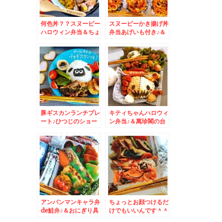
何色丼？？スヌーピー
スヌーピーかき揚げ丼
ハロウィン弁当＆ちょ
弁当あげいも付き♪＆
っとハマってますグラ
すすきのといえば「に
タン♪グラタンの具材
ぎりめし」でにぎりめ
の激オススメ見つけ
しとお惣菜をいただく
た！！！！！！
♪(*´艸`*)
豚ギスカンランチプレ
キティちゃんハロウィ
ート♪ひつじのショー
ン弁当♪＆萬珍閣の台
ンキャラご飯♪＆小樽
湾ラーメン塩がグレー
グルメ☆
ドアップしてる～
♪！！！！
アンパンマンキャラ弁
ちょっとお顔つけるだ
de鮭弁♪＆おにぎり具
けでもいいんです＾＾
材レシピ
♪にっこりシャケ弁＆