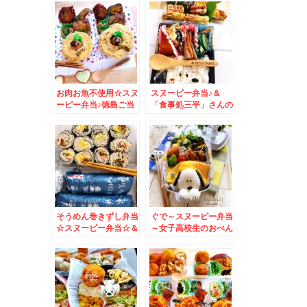
絶品よ～＾＾
フライ」(*´艸`*)噴火
湾産ホタテ
お肉お魚不使用☆スヌ
スヌーピー弁当♪＆
ーピー弁当♪徳島ご当
「食事処三平」さんの
地グルメ特集＾＾♪
「冷やしラーメン」←
北海道では冷やし中華
をそう呼ぶ(*´艸`*)ほ
ぼコンプリート♪
そうめん巻きずし弁当
ぐで～スヌーピー弁当
☆スヌーピー弁当☆＆
～女子高校生のおべん
「ぎょうざ みよし
とう♪
の」さんの餃子カレー
♪北海道ソウルフード