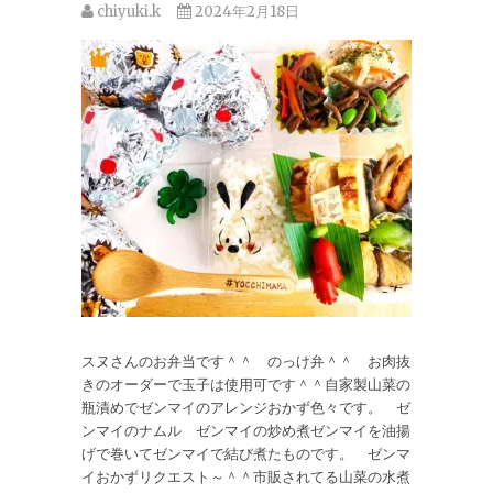
chiyuki.k
2024年2月18日
スヌさんのお弁当です＾＾ のっけ弁＾＾ お肉抜
きのオーダーで玉子は使用可です＾＾自家製山菜の
瓶漬めでゼンマイのアレンジおかず色々です。 ゼ
ンマイのナムル ゼンマイの炒め煮ゼンマイを油揚
げで巻いてゼンマイで結び煮たものです。 ゼンマ
イおかずリクエスト～＾＾市販されてる山菜の水煮