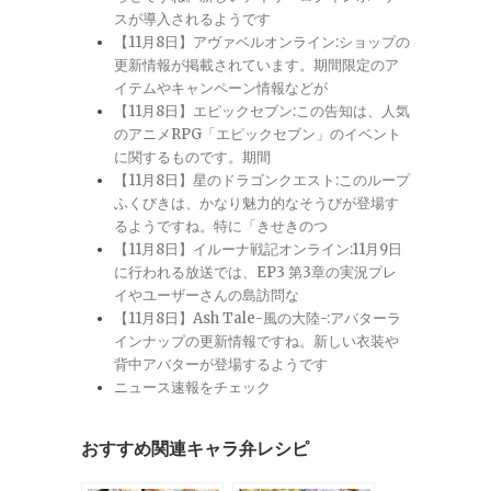
スが導入されるようです
【11月8日】アヴァベルオンライン:ショップの
更新情報が掲載されています。期間限定のア
イテムやキャンペーン情報などが
【11月8日】エピックセブン:この告知は、人気
のアニメRPG「エピックセブン」のイベント
に関するものです。期間
【11月8日】星のドラゴンクエスト:このループ
ふくびきは、かなり魅力的なそうびが登場す
るようですね。特に「きせきのつ
【11月8日】イルーナ戦記オンライン:11月9日
に行われる放送では、EP3 第3章の実況プレ
イやユーザーさんの島訪問な
【11月8日】Ash Tale-風の大陸-:アバターラ
インナップの更新情報ですね。新しい衣装や
背中アバターが登場するようです
ニュース速報をチェック
おすすめ関連キャラ弁レシピ