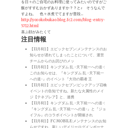
を日々のご自宅のお料理に使ってみたいのですがご
飯がすすむおかずありますか？？と♪ そうなんで
すよね。 色々水煮でてますが普段...
http://yorokobukao.blog.fc2.com/blog-entry-
5712.html
喜ぶ顔がみたくて
注目情報
【11月8日】エピックセブン:メンテナンスのお
知らせが遅れてしまったことについて、運営
チームからのお詫びのメッ
【11月8日】キングダム 乱 -天下統一への道-:
このお知らせは、『キングダム 乱 -天下統一
への道-』のイベント『大功の覇者 王
【11月8日】エピックセブン:ピックアップ召喚
イベントの告知ですね。新たな火属性のメイ
ジ【テネブレア】と、連携
【11月8日】キングダム 乱 -天下統一への道-:
『キングダム 乱 -天下統一への道-』と『ジョ
イフル』のコラボイベントが開催され
【11月8日】FC MOBILE:メンテナンスのお知
らせですね。新しいデイリーログインボーナ