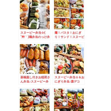
スヌーピー弁当☆(
麺！パスタ！おにぎ
´艸｀)麺弁当のっけ弁
り！サンド！スヌーピ
当おにぎり弁当♪
ー弁当♪
茶碗蒸し付きお稲荷さ
スヌーピー弁当☆＆お
ん弁当♪スヌーピー弁
にぎり弁当♪蓋デコ
当☆