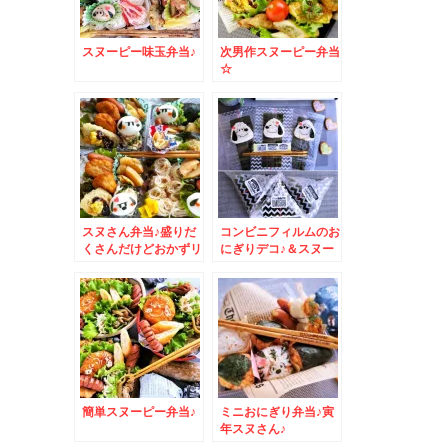
スヌーピー味玉弁当♪
次男作スヌーピー弁当
☆
スヌさん弁当♪盛りだ
コンビニフィルムのお
くさんだけどおかずリ
にぎりデコ♪＆スヌー
クエストに応えてます
ピー編
＾＾♪
簡単スヌーピー弁当♪
ミニおにぎり弁当♪寅
年スヌさん♪