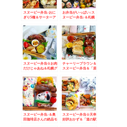
スヌーピー弁当♪おに
お弁当がいっぱい♪ス
ぎり5種＆サーターア
ヌーピー弁当♪＆札幌
ンダギー付き♪
グルメ
スヌーピー弁当☆お肉
チャーリーブラウン＆
だけじゃあね＆札幌グ
スヌーピー弁当＆「居
ルメ～麺スタグラム☆
酒商 古典家」さんの
夜メニュー♪
スヌーピー弁当♪＆奥
スヌーピー弁当☆天串
田珈琲店さんの絶品モ
好評おかず＆「道の駅
ーニング2種♪サンド
とようら」の「ホタテ