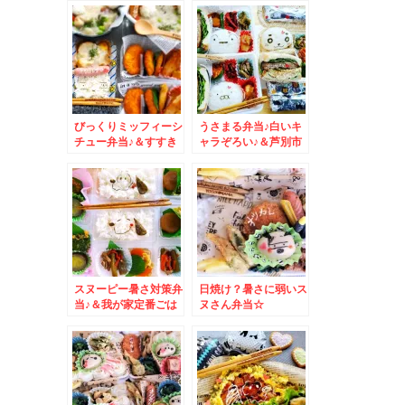
「立ち食いそば 豆
福」さんのカレーも絶
品です。ちなみに座れ
ます＾＾
びっくりミッフィーシ
うさまる弁当♪白いキ
チュー弁当♪＆すすき
ャラぞろい♪＆芦別市
の居酒屋ランチ「居酒
「パンの店 ボルケ」
商 古典家」さんの日
さんのクロワッサンが
替わりランチが絶品～
絶品！！
＾＾♪
スヌーピー暑さ対策弁
日焼け？暑さに弱いス
当♪＆我が家定番ごは
ヌさん弁当☆
ん進みまくりの大葉漬
け♪