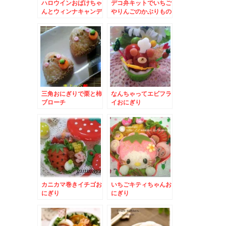
ハロウインおばけちゃ
デコ弁キットでいちご
んとウィンナキャンデ
やりんごのかぶりもの
ィー
リラックマ
三角おにぎりで栗と柿
なんちゃってエビフラ
ブローチ
イおにぎり
カニカマ巻きイチゴお
いちごキティちゃんお
にぎり
にぎり