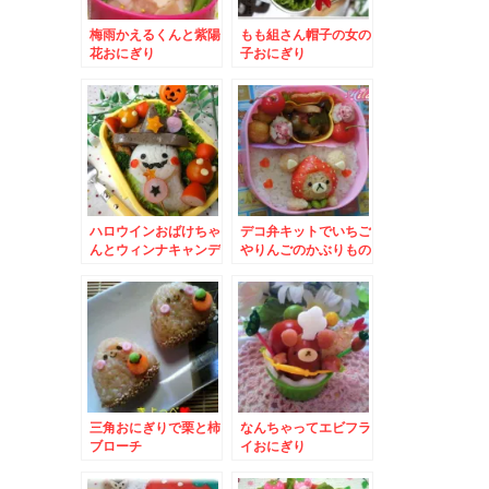
梅雨かえるくんと紫陽
もも組さん帽子の女の
花おにぎり
子おにぎり
ハロウインおばけちゃ
デコ弁キットでいちご
んとウィンナキャンデ
やりんごのかぶりもの
ィー
リラックマ
三角おにぎりで栗と柿
なんちゃってエビフラ
ブローチ
イおにぎり