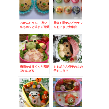
みかんちゃん – 寒い
果物や動物などカラフ
冬もホッと温まる可愛
ルおにぎり大集合
いお弁当
梅雨かえるくんと紫陽
もも組さん帽子の女の
花おにぎり
子おにぎり