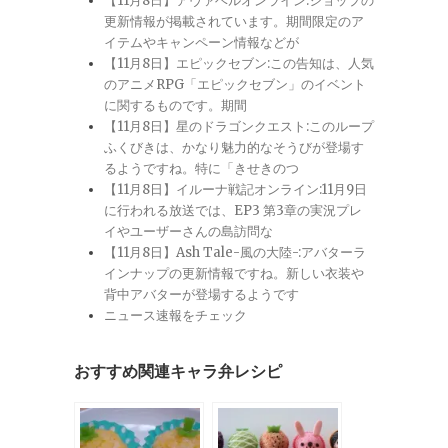
【11月8日】アヴァベルオンライン:ショップの
更新情報が掲載されています。期間限定のア
イテムやキャンペーン情報などが
【11月8日】エピックセブン:この告知は、人気
のアニメRPG「エピックセブン」のイベント
に関するものです。期間
【11月8日】星のドラゴンクエスト:このループ
ふくびきは、かなり魅力的なそうびが登場す
るようですね。特に「きせきのつ
【11月8日】イルーナ戦記オンライン:11月9日
に行われる放送では、EP3 第3章の実況プレ
イやユーザーさんの島訪問な
【11月8日】Ash Tale-風の大陸-:アバターラ
インナップの更新情報ですね。新しい衣装や
背中アバターが登場するようです
ニュース速報をチェック
おすすめ関連キャラ弁レシピ