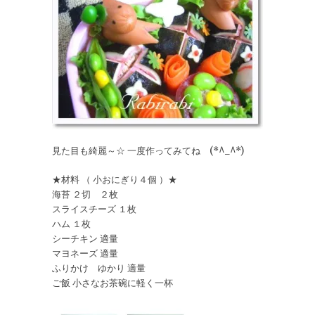
見た目も綺麗～☆ 一度作ってみてね (*^_^*)
★材料 （ 小おにぎり４個 ）★
海苔 ２切 ２枚
スライスチーズ １枚
ハム １枚
シーチキン 適量
マヨネーズ 適量
ふりかけ ゆかり 適量
ご飯 小さなお茶碗に軽く一杯