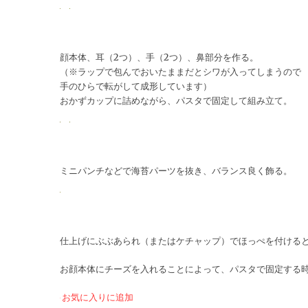
顔本体、耳（2つ）、手（2つ）、鼻部分を作る。
（※ラップで包んでおいたままだとシワが入ってしまうので
手のひらで転がして成形しています）
おかずカップに詰めながら、パスタで固定して組み立て。
ミニパンチなどで海苔パーツを抜き、バランス良く飾る。
仕上げにぶぶあられ（またはケチャップ）でほっぺを付ける
お顔本体にチーズを入れることによって、パスタで固定する時
お気に入りに追加