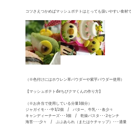
コツさえつかめばマッシュポテトはとっても扱いやすい食材で
（※色付けにはホウレン草パウダーや紫芋パウダー使用）
【マッシュポテトdeちびクマくんの作り方】
（※お弁当で使用している分量1個分）
ジャガイモ･･･中1/2個 / バター、牛乳･･･各少々
キャンディーチーズ･･･1個 / 乾燥パスタ･･･2センチ
海苔･･･少々 / ぶぶあられ（またはケチャップ）･･･適量