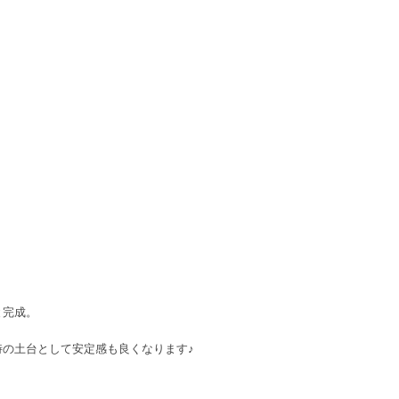
と完成。
の土台として安定感も良くなります♪