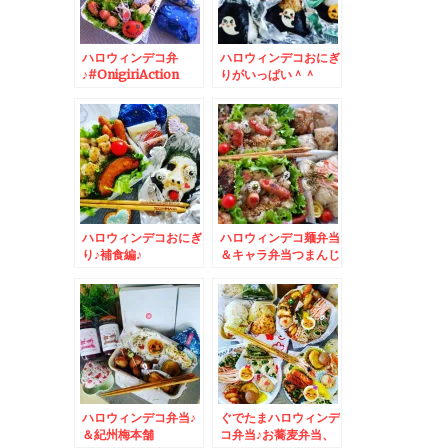
ハロウィンデコ弁
ハロウィンデコおにぎ
♪#OnigiriAction
りがいっぱい＾＾
ハロウィンデコおにぎ
ハロウィンデコ麺弁当
り♪補食編♪
＆キャラ弁当つまんじ
ゃいました編＆出張中
に食べた～駅弁♪
ハロウィンデコ弁当♪
ぐでたまハロウィンデ
＆紀州梅本舗
コ弁当♪お蕎麦弁当、