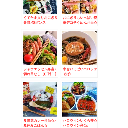
ぐでたま入りおにぎり
おにぎりもいっぱい簡
弁当♪鶏ダンス
単デコそうめん弁当☆
シャウエッセン弁当♪
幸せいっぱいコロッケ
切れ目なし（( ´艸｀)
そば♪
シンプルデコ
夏野菜カレー弁当☆♪
ハロウィンいくら丼☆
夏休みごはん☆
ハロウィン弁当♪