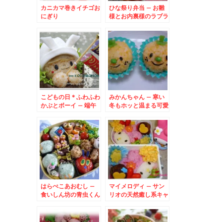
カニカマ巻きイチゴお
ひな祭り弁当 – お雛
にぎり
様とお内裏様のラブラ
ブ弁当♪
こどもの日＊ふわふわ
みかんちゃん – 寒い
かぶとボーイ – 端午
冬もホッと温まる可愛
の節句には、ハンペン
いお弁当
で作った兜弁★
はらぺこあおむし –
マイメロディ – サン
食いしん坊の青虫くん
リオの天然癒し系キャ
弁当♪
ラ☆メロディちゃん