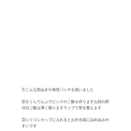
①こんな型ぬきや海苔パンチを使いました
②さくらでんぷでピンクのご飯を作りますお顔の部
分白ご飯は薄く握りますラップで形を整えます
③シリコンカップに入れるとお弁当箱に詰め込みや
すいです