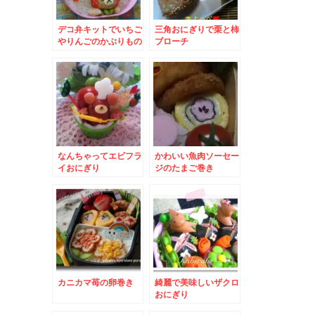
デコ弁キットでいちご
三角おにぎりで栗と柿
やりんごのかぶりもの
ブローチ
リラックマ
なんちゃってエビフラ
かわいい魚肉ソーセー
イおにぎり
ジのたまご巻き
カニカマ苺の卵巻き
綺麗で美味しいザクロ
おにぎり