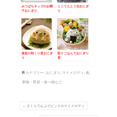
みつばちキッズのお帽
ミニてんとう虫おにぎ
子おにぎり
り
食欲の秋くり君おにぎ
彩りごはんでおにぎり
り
君
カテゴリー :
おにぎり
,
マイメロディ
,
春
,
果物・野菜・食べ物など
←
さくらでんぷでピンクのマイメロディ