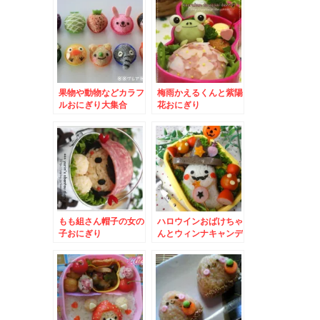
果物や動物などカラフ
梅雨かえるくんと紫陽
ルおにぎり大集合
花おにぎり
もも組さん帽子の女の
ハロウインおばけちゃ
子おにぎり
んとウィンナキャンデ
ィー