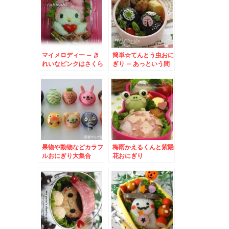
マイメロディー – き
簡単☆てんとう虫おに
れいなピンクはさくら
ぎり – あっという間
でんぶご飯
に春らんまん弁当☆
果物や動物などカラフ
梅雨かえるくんと紫陽
ルおにぎり大集合
花おにぎり