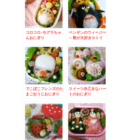
コロコロ♪モグラちゃ
ペンギンのウィージー
んおにぎり
– 歌が大好き☆トイ
ストーリーのおとぼけ
顔キャラ♪
でこぼこフレンズのた
スイーツ弁乙女なハー
まごおうじおにぎり
トのおにぎり