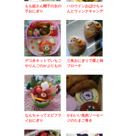
もも組さん帽子の女の
ハロウインおばけちゃ
子おにぎり
んとウィンナキャンデ
ィー
デコ弁キットでいちご
三角おにぎりで栗と柿
やりんごのかぶりもの
ブローチ
リラックマ
なんちゃってエビフラ
かわいい魚肉ソーセー
イおにぎり
ジのたまご巻き