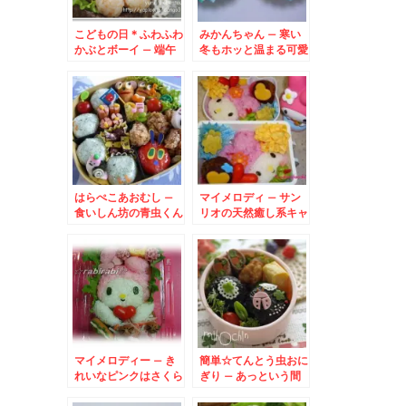
こどもの日＊ふわふわ
みかんちゃん – 寒い
かぶとボーイ – 端午
冬もホッと温まる可愛
の節句には、ハンペン
いお弁当
で作った兜弁★
はらぺこあおむし –
マイメロディ – サン
食いしん坊の青虫くん
リオの天然癒し系キャ
弁当♪
ラ☆メロディちゃん
マイメロディー – き
簡単☆てんとう虫おに
れいなピンクはさくら
ぎり – あっという間
でんぶご飯
に春らんまん弁当☆