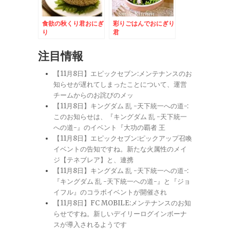
食欲の秋くり君おにぎ
彩りごはんでおにぎり
り
君
注目情報
【11月8日】エピックセブン:メンテナンスのお
知らせが遅れてしまったことについて、運営
チームからのお詫びのメッ
【11月8日】キングダム 乱 -天下統一への道-:
このお知らせは、『キングダム 乱 -天下統一
への道-』のイベント『大功の覇者 王
【11月8日】エピックセブン:ピックアップ召喚
イベントの告知ですね。新たな火属性のメイ
ジ【テネブレア】と、連携
【11月8日】キングダム 乱 -天下統一への道-:
『キングダム 乱 -天下統一への道-』と『ジョ
イフル』のコラボイベントが開催され
【11月8日】FC MOBILE:メンテナンスのお知
らせですね。新しいデイリーログインボーナ
スが導入されるようです