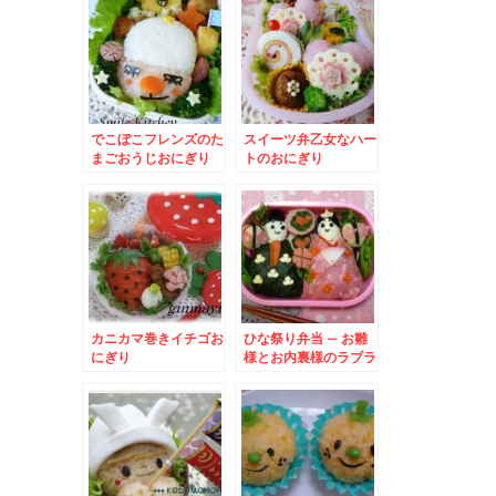
でこぼこフレンズのた
スイーツ弁乙女なハー
まごおうじおにぎり
トのおにぎり
カニカマ巻きイチゴお
ひな祭り弁当 – お雛
にぎり
様とお内裏様のラブラ
ブ弁当♪