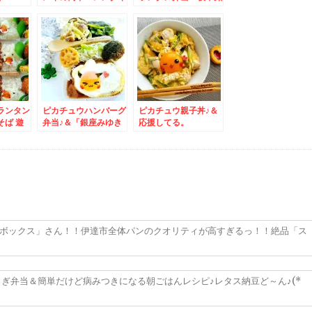
ンごはん♪
菓「がにまんじゅう」
等々(*´艸`*)懐かしい
お菓子
ランタン
ピカチュウハンバーグ
ピカチュウ親子丼♪＆
そば 遊
弁当♪＆「銀座みゆき
応援してる。
チ(*
館」さんのランチがお
エビ天丼セ
得で美味すぎるっ！！
ぃいいい
(*´艸`*)
スボックス」さん！！伊達市全体パンのクオリティが高すぎるっ！！絶品「ス
ぎ弁当＆簡単だけど病みつきになる朝ごはんレシピ♪レタス納豆ど～ん♪(*