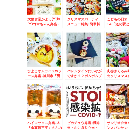
大衆食堂かよっ(*´艸
クリスマスパーティー
こどもの日オ
`*)ゴマちゃん弁当♪
メニュー特集♪簡単料
♪＆「道の駅
＆Zespri「ゼスプ
理編＆広「旬菜 鶴乃
湖」と「道の
リ・サンゴールドキウ
や本店」さんの絶品ラ
ら」がお買い
イ」が美味っ！！
ンチ☆
＾＾♪生タラバ
( ﾟДﾟ)
ひよこオムライスwソ
バレンタインにいかが
肉巻きくるみ
ース弁当♪旭川市「男
ですか？？ポムポムプ
☆クリスマス
山酒造」さんの「甘
リン♪＆自家製麻婆豆
ヴィーガン食
酒」♪昔ながらのタイ
腐♪ん！今までで一番
プですよ～～～＾＾♪
合う味～＾＾
ベイマックス弁当♪＆
ピカチュウ弁当♪麺弁
サンリオ弁当
「食事処三平」さんの
当・おにぎり弁当・
ンスパンサン