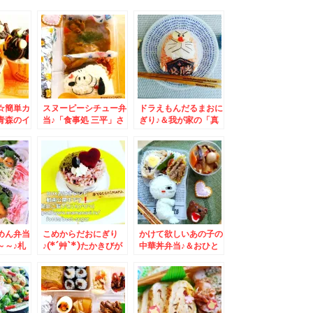
☆簡単カ
スヌーピーシチュー弁
ドラえもんだるまおに
青森のイ
当♪「食事処 三平」さ
ぎり♪＆我が家の「真
トってご
んの「塩ラー」が絶品
だち」の食べ方が絶品
？
すぎる件Σ(ﾟДﾟ)「塩
よ(*´艸`*)レシピ付き
チャーシューメン」
（真だら白子）
めん弁当
こめからだおにぎり
かけて欲しいあの子の
～～♪札
♪(*´艸`*)たかきびが
中華丼弁当♪＆おひと
美味しい♪可愛い雑穀
り様で「吉野家」さん
米にぎり♪＆私お勧め
(ΦωΦ)ﾌﾌﾌ…
のご飯が進むおかずレ
シピ