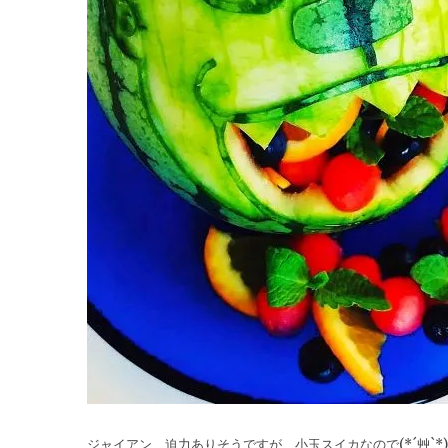
ジャイアン 迫力ありそうですが 小玉スイカなので(*´艸`