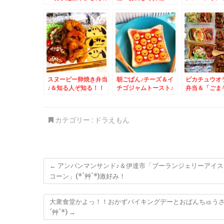
「天津麺」食べれたぁ
MIX弁当・おかず
＾＾♪メニュー制覇ま
色々
であと少し( ´艸｀)
スヌーピー卵焼き弁当
朝ごぱん♪チーズ＆イ
ピカチュウオ
♪＆知る人ぞ知る！！
チゴジャムトースト♪
弁当＆「ごま
北海道芦別グルメ「タ
＆ココノススキノで買
鶴」さんのラン
モリ食堂」さんの「特
えちゃう(*´艸`*)小樽
´艸`*)ミニ
製ラーメン」
「なると屋」さんの
ット蕎麦大盛
カテゴリー :
ドラえもん
「ザンギ弁当」♪
(*´艸`*)
←
アンパンマンサンド♪＆伊達市「ブーランジェリーアイ
コーン」(*´艸`*)激好み！
大衆食堂かよっ！！おかずバイキングデーとおぱんちゅうさ
´艸`*)
→