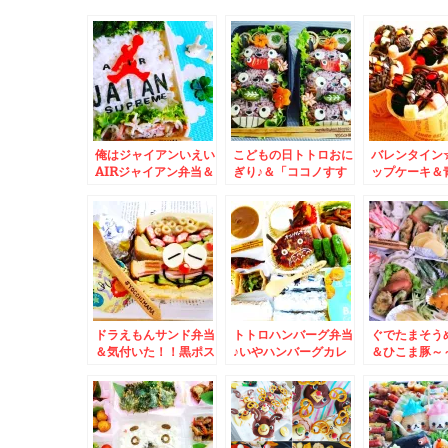
俺はジャイアンいえい
こどもの日トトロおに
バレンタイン
AIRジャイアン弁当＆
ぎり♪＆「ココノすす
ップケーキ＆
三笠市創業８３年老舗
きの」で出来立て！！
ギリストース
「白川とうふ店」の
小樽「なると屋」さん
存じですか？
「もめん豆腐」と「豆
のテイクアウト店「チ
乳レモンシフォンケー
キン南蛮弁当」♪買え
キ」(*´艸`*)
ちゃう！！(*´艸`*)
ドラえもんサンド弁当
トトロハンバーグ弁当
ぐでたまそう
＆気付いた！！黒ポス
♪いやハンバーグカレ
＆ひこま豚～
ト！！日本ハムファイ
ー弁当？＆「BASE
幌グルメ
ターズポスト♪
FOOD」さんの
「BASE BREADのレ
ーズン」でたぁ(*´艸
`*)