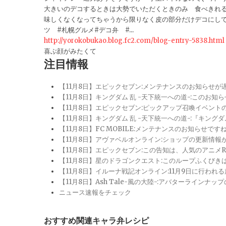
大きいのデコするときは大勢でいただくときのみ 食べきれ
味しくなくなってちゃうから限りなく皮の部分だけデコにしてま
ツ #札幌グルメ#デコ弁 #...
http://yorokobukao.blog.fc2.com/blog-entry-5838.html
喜ぶ顔がみたくて
注目情報
【11月8日】エピックセブン:メンテナンスのお知らせ
【11月8日】キングダム 乱 -天下統一への道-:このお知
【11月8日】エピックセブン:ピックアップ召喚イベン
【11月8日】キングダム 乱 -天下統一への道-:『キン
【11月8日】FC MOBILE:メンテナンスのお知らせ
【11月8日】アヴァベルオンライン:ショップの更新情
【11月8日】エピックセブン:この告知は、人気のアニ
【11月8日】星のドラゴンクエスト:このループふくび
【11月8日】イルーナ戦記オンライン:11月9日に行われ
【11月8日】Ash Tale-風の大陸-:アバターライ
ニュース速報をチェック
おすすめ関連キャラ弁レシピ