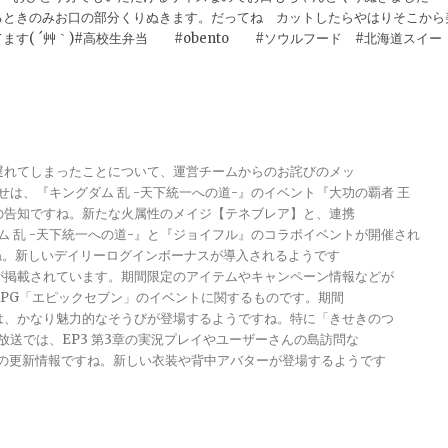
るときのみお口の部分くりぬきます。だってね カットしたらやはりそこから
す( ´艸｀)#高校生弁当 #obento #ソウルフード #北海道スイー
が遅れてしまったことについて、運営チームからのお詫びのメッ
らせは、『キングダム 乱 -天下統一への道-』のイベント『大功の覇者 王
トの告知ですね。新たな火属性のメイジ【テネブレア】と、連携
グダム 乱 -天下統一への道-』と『ジョイフル』のコラボイベントが開催され
ですね。新しいデイリーログインボーナスが導入されるようです
報が掲載されています。期間限定のアイテムやキャンペーン情報などが
メRPG「エピックセブン」のイベントに関するものです。期間
きは、かなり魅力的なそうびが登場するようですね。特に「きせきのつ
る放送では、EP3 第3章の実況プレイやユーザーさんの島訪問な
ンナップの更新情報ですね。新しい衣装や背中アバターが登場するようです