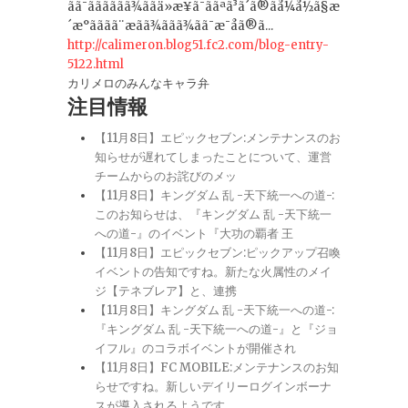
ãã¯ãããããã¾ããä»æ¥ã¯ããªã³ã´ã®ãå¼å½ã§æ
´æ°ãããã¨æãã¾ããã¾ãã¯æ¯å­ã®ã...
http://calimeron.blog51.fc2.com/blog-entry-
5122.html
カリメロのみんなキャラ弁
注目情報
【11月8日】エピックセブン:メンテナンスのお
知らせが遅れてしまったことについて、運営
チームからのお詫びのメッ
【11月8日】キングダム 乱 -天下統一への道-:
このお知らせは、『キングダム 乱 -天下統一
への道-』のイベント『大功の覇者 王
【11月8日】エピックセブン:ピックアップ召喚
イベントの告知ですね。新たな火属性のメイ
ジ【テネブレア】と、連携
【11月8日】キングダム 乱 -天下統一への道-:
『キングダム 乱 -天下統一への道-』と『ジョ
イフル』のコラボイベントが開催され
【11月8日】FC MOBILE:メンテナンスのお知
らせですね。新しいデイリーログインボーナ
スが導入されるようです