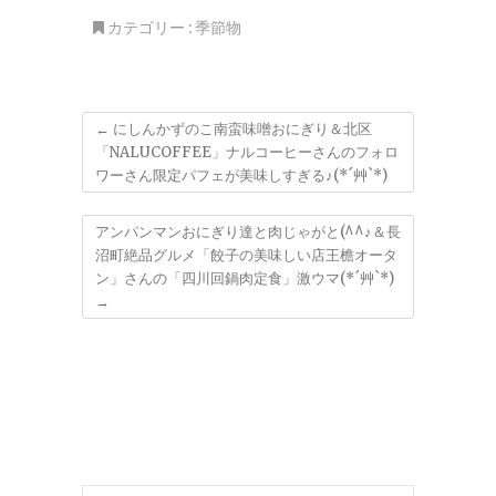
ト
カテゴリー :
季節物
←
にしんかずのこ南蛮味噌おにぎり＆北区
「NALUCOFFEE」ナルコーヒーさんのフォロ
ワーさん限定パフェが美味しすぎる♪(*´艸`*)
アンパンマンおにぎり達と肉じゃがと(^^♪＆長
沼町絶品グルメ「餃子の美味しい店王檐オータ
ン」さんの「四川回鍋肉定食」激ウマ(*´艸`*)
→