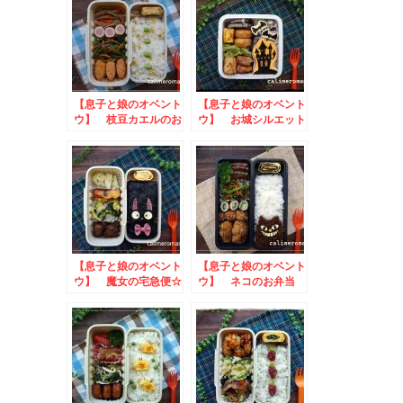
【息子と娘のオベント
【息子と娘のオベント
ウ】 枝豆カエルのお
ウ】 お城シルエット
弁当 to ひかり味
のお弁当
噌・味噌ハンバーグを
作ってみようキャンペ
ーン
【息子と娘のオベント
【息子と娘のオベント
ウ】 魔女の宅急便☆
ウ】 ネコのお弁当
ジジのお弁当
to にんべんだしア
ンバサダー