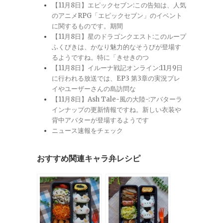
【11月8日】エピックセブン:この告知は、人気
のアニメRPG「エピックセブン」のイベント
に関するものです。期間
【11月8日】星のドラゴンクエスト:このループ
ふくびきは、かなり魅力的なそうびが登場す
るようですね。特に「きせきのつ
【11月8日】イルーナ戦記オンライン:11月9日
に行われる放送では、EP3 第3章の実況プレ
イやユーザーさんの島訪問な
【11月8日】Ash Tale-風の大陸-:アバターラ
インナップの更新情報ですね。新しい衣装や
背中アバターが登場するようです
ニュース速報をチェック
おすすめ関連キャラ弁レシピ