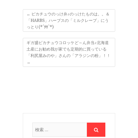
←
ピカチュウのっけ弁♪のっけたものは。。＆
「HARBS」ハーブスの「ミルクレープ」にう
っとり(*´艸`*)
ギガ盛ピカチュウコロッケど～ん弁当♪北海道
土産にお勧め我が家でも定期的に買っている
「利尻屋みのや」さんの「アラジンの粉」！！
→