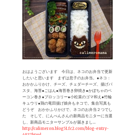
おはようございます 今日は、ネコのお弁当で更新
したいと思います まずは息子のお弁当。●ネコ：
おかかふりかけ、チーズ、チェダーチーズ、揚げパ
スタ、海苔●ごはん●海苔巻き卵焼き●かぼちゃのベ
ーコン巻き●ブロッコリー●小松菜のゴマ和え●竹輪
キュウリ●鶏の竜田揚げ娘弁もネコで。集合写真も
どうぞ おかかふりかけで、ネコのお弁当２つでし
た そして、にんべんさんの新商品モニターに当選
し、新商品モニターサンプルが届きまし...
http://calimeron.blog51.fc2.com/blog-entry-
4927.html