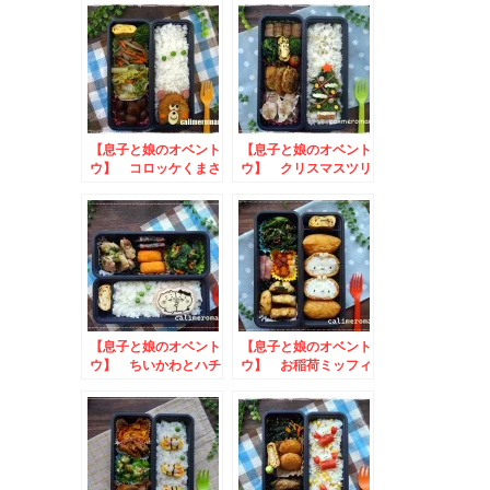
【息子と娘のオベント
【息子と娘のオベント
ウ】 コロッケくまさ
ウ】 クリスマスツリ
んのお弁当
ーとリースのお弁当
to #わたしのポッカ
レモンキャンペーン
【息子と娘のオベント
【息子と娘のオベント
ウ】 ちいかわとハチ
ウ】 お稲荷ミッフィ
ワレのお弁当
ーのお弁当