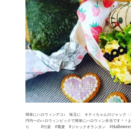
簡単にハロウィンデコ♪ 味玉に キティちゃんのジャック
円均一のハロウィンピックで簡単にハロウィン弁当です＾＾お勧
り #行楽 #蕎麦 #ジャックオランタン #Halloween#ハ