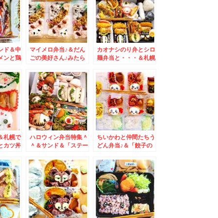
ンド＆中
マイメロ弁当♪＆だん
カオナシのり弁とシロ
メンと鶏
ごの美好さん♪みたら
麺弁当と・・・＆札幌
我流麺舞
し団子♪
で回転ずしならこちら
金曜日の
☆「トリトン」ウニ～
味噌らー
～～＾＾
)
＆札幌で
ハロウィン弁当特集＾
ちいかわと仲間たちう
とカツ丼
＾＆サンド＆「ステー
どん弁当♪＆「餃子の
店「八千
キ＆ハンバーグひげ」
王将」さんで「天津飯
目蕎麦と
近場で絶品ハンバーグ
セット」＆「野菜炒
く(*
♪ラムバーグ一押
め」(*´艸`*)
し！！！