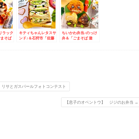
味噌らーめん」(*´艸
`*)
リラック
キティちゃんレタスサ
ちいかわ弁当♪のっけ
ごまそば
ンド♪＆石狩市「佐藤
弁＆「ごまそば 遊
日替わり
水産」さんの「サーモ
鶴」さんの「日替わり
ンファクトリー2階海
ランチ」♪は、やっぱ
鮮レストラン「オール
り「おろしそば」が好
ドリバー」さんで「元
き(*´艸`*)
祖石狩ラーメン」医師
会rの恵み堪能う
 リサとガスパールフォトコンテスト
【息子のオベントウ】 ジジのお弁当
→