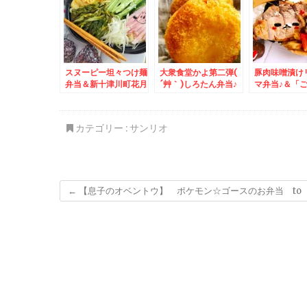
スヌーピー坦々つけ麺
大衆食堂かよ第二弾(
豚肉味噌漬け
弁当＆新十津川町花月
´艸｀)しろたん弁当♪
マ弁当♪＆「
「ラーメンとん太」さ
＆暑い日に( ´艸｀)あ
遊鶴」さんの
んの「とんこつ味噌ラ
げまくりコロッケとコ
ランチ♪
ーメン」濃厚白米進む
ロッケの秘訣
カテゴリー :
サンリオ
お味で脂身甘いチャー
シュー入り(*´艸`*)
←
【息子のオベントウ】 ポケモン☆ゴースのお弁当 to