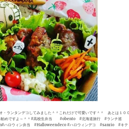
・オ・ランタンデコしてみました＾＾これだけで可愛いです＾＾ あとは１０
めですよ～＾＾#高校生弁当 #obento #北海道旅行 #ランチ巡
ロウィン弁当 #Halloweendeco #ハロウィンデコ #sanrio #キテ