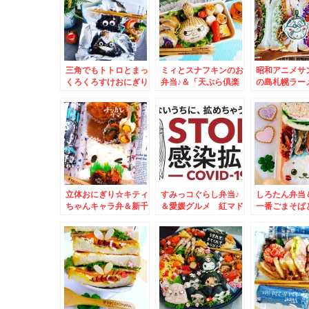
三角でもトトロとまっ
ミィとスナフキンのお
昭和アニメサ
くろくろすけおにぎり
弁当♪＆「天ぷら倶楽
の島札幌ラー
♪＆砂川市「口福厨
部」さんの「特大エビ
中華そば「
房」さんの「蟹あんか
天丼」が無性に食べた
飛燕」さんの
けチャーハン」絶品
くなる(*´艸`*)
「魅惑の濃厚
♪(*´艸`*)
めん」(*´艸`*
立体おにぎり☆キティ
すみっコぐらし弁当♪
しろたん弁当
ちゃんキャラ弁＆新千
＆愛媛グルメ 紅マド
一番ごまそば
歳空港ラーメン共和国
ンナ♪
が美味しいお
「弟子屈ラーメン」さ
代」さんで五
ん
かつ皿をいただ
´艸`*)