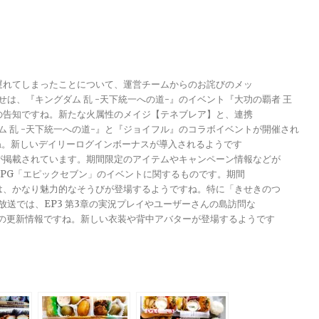
が遅れてしまったことについて、運営チームからのお詫びのメッ
らせは、『キングダム 乱 -天下統一への道-』のイベント『大功の覇者 王
トの告知ですね。新たな火属性のメイジ【テネブレア】と、連携
グダム 乱 -天下統一への道-』と『ジョイフル』のコラボイベントが開催され
ですね。新しいデイリーログインボーナスが導入されるようです
報が掲載されています。期間限定のアイテムやキャンペーン情報などが
メRPG「エピックセブン」のイベントに関するものです。期間
きは、かなり魅力的なそうびが登場するようですね。特に「きせきのつ
る放送では、EP3 第3章の実況プレイやユーザーさんの島訪問な
ンナップの更新情報ですね。新しい衣装や背中アバターが登場するようです