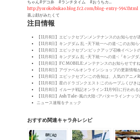
ちゃん#デコ弁 #ランチタイム #おうちカ...
http://yorokobukao.blog.fc2.com/blog-entry-5947.html
喜ぶ顔がみたくて
注目情報
【11月8日】エピックセブン:メンテナンスのお知らせ
【11月8日】キングダム 乱 -天下統一への道-:このお知
【11月8日】エピックセブン:ピックアップ召喚イベン
【11月8日】キングダム 乱 -天下統一への道-:『キン
【11月8日】FC MOBILE:メンテナンスのお知らせ
【11月8日】アヴァベルオンライン:ショップの更新情
【11月8日】エピックセブン:この告知は、人気のアニ
【11月8日】星のドラゴンクエスト:このループふくび
【11月8日】イルーナ戦記オンライン:11月9日に行われ
【11月8日】Ash Tale-風の大陸-:アバターライ
ニュース速報をチェック
おすすめ関連キャラ弁レシピ