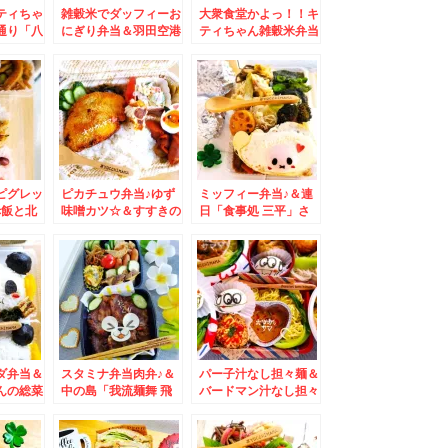
ティちゃ
雑穀米でダッフィーお
大衆食堂かよっ！！キ
通り「八
にぎり弁当＆羽田空港
ティちゃん雑穀米弁当
カツ丼は
でラーメン食べるなら
＆札幌市内「こく一番
味し
ココ♪「餃子とタンメ
みどりや」さんの「チ
ばも札幌
ン 天」さん♪
ャーハン」
！
ピグレッ
ピカチュウ弁当♪ゆず
ミッフィー弁当♪＆連
赤飯と北
味噌カツ☆＆すすきの
日「食事処 三平」さ
ハチ鮮魚
名物「麺恋処 満龍」
んの「長崎ちゃんぽ
１０種海
さんの「チャーハン」
ん」うまっ(*´艸`*)
種だった
ダ弁当＆
スタミナ弁当肉弁♪＆
パー子汁なし担々麺＆
んの総菜
中の島「我流麺舞 飛
バードマン汁なし担々
パ地下グ
燕」ひえんさんは金曜
麺弁当♪＆札幌でちゃ
日は味噌味(*´艸`*)偶
んぽん♪
数月限定「異彩の坦々