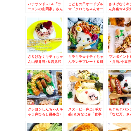
ハチサンド～♪＆「ラ
こどもの日オードブル
さりげなくキ
ーメンの山岡家」さん
☆「クロミちゃんオー
ん弁当☆＆栄
の「特製味噌ラーメン
ドブル」＆北海道で
千代」さんの
ランチ」(*´艸`*)
「ハンバーガー」とい
札幌で一番美
えば「ラッキーピエ
い！！ごまそ
ロ」の「チャイニーズ
で一番美味！
チキンバーガー」♪う
まっ♪
さりげなくキティちゃ
キラキラ☆キティちゃ
ワンポイント
ん山菜弁当♪＆岩見沢
んランチプレート＆町
ト弁当♪小豆
「元祖もつそば 希
中華＆札幌ラーメン名
海道赤飯＆シ
林」さんの「カレー南
店☆
店「シハチの
蛮」食べてみた(*´艸
鮮丼」が１５
`*)
～～＾＾
クレヨンしんちゃんキ
スヌーピー弁当♪ギガ
もぐもぐパン
ャラ弁ひろし麺弁当♪
盛♪＆おなじみ「食事
「なだ万」さ
焼肉北光苑さんの塩ホ
処 三平」さんの「酢
小結 春花♪デ
ルモン♪
豚定食」と「半チャー
ルメ
ハン」