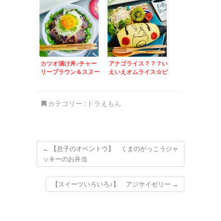
カツオ漬け丼♪チャー
アナゴライス？？？い
リーブラウン＆スヌー
えいえオムライス☆ピ
ピー☆リモートランチ
カチュウ？？いえい
♪
え・・・・・
カテゴリー :
ドラえもん
←
【息子のオベントウ】 くまのがっこうジャ
ッキーのお弁当
【スイーツいろいろ♪】 アジサイゼリー
→