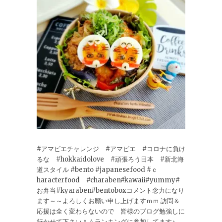
#アマビエチャレンジ #アマビエ #コロナに負け
るな #hokkaidolove #頑張ろう日本 #新北海
道スタイル #bento #japanesefood #ｃ
haracterfood #charaben#kawaii#yummy#
お弁当#kyaraben#bentoboxコメント念力になり
ます～～よろしくお願い申し上げますｍｍ 訪問＆
応援は全く変わらないので 皆様のブログ勉強しに
行かせて下さい＾＾ランキングに参加してます♪