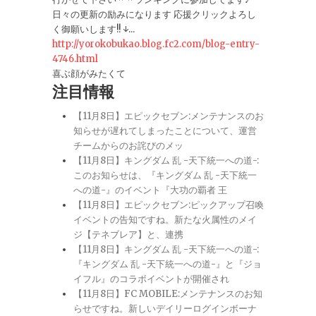
日々の更新の励みになります 応援クリックよろし
く御願いします!! ↓...
http://yorokobukao.blog.fc2.com/blog-entry-
4746.html
喜ぶ顔がみたくて
注目情報
【11月8日】エピックセブン:メンテナンスのお
知らせが遅れてしまったことについて、運営
チームからのお詫びのメッ
【11月8日】キングダム 乱 -天下統一への道-:
このお知らせは、『キングダム 乱 -天下統一
への道-』のイベント『大功の覇者 王
【11月8日】エピックセブン:ピックアップ召喚
イベントの告知ですね。新たな火属性のメイ
ジ【テネブレア】と、連携
【11月8日】キングダム 乱 -天下統一への道-:
『キングダム 乱 -天下統一への道-』と『ジョ
イフル』のコラボイベントが開催され
【11月8日】FC MOBILE:メンテナンスのお知
らせですね。新しいデイリーログインボーナ