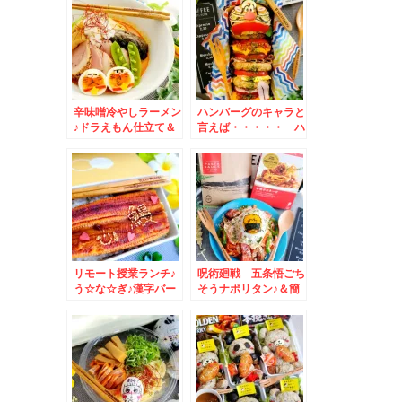
辛味噌冷やしラーメン
ハンバーグのキャラと
♪ドラえもん仕立て＆
言えば・・・・・ ハ
リモートランチ☆＆宮
ンバーガー弁当♪
崎マンゴー☆
リモート授業ランチ♪
呪術廻戦 五条悟ごち
う☆な☆ぎ♪漢字バー
そうナポリタン♪＆簡
ジョン＆札幌名店ラン
単料理でおうちごはん
チ☆
♪