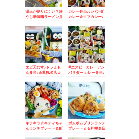
温玉が割りにくい？冷
カレー弁当♪♪♪パンダ
やし辛味噌ラーメン弁
カレー＆クマカレー♪
当♪
エビ天むす♪ドラえも
#エスビーカレーアン
ん弁当♪＆札幌名店☆
バサダー カレー弁当♪
チャーメン☆
カレーは飲み物ですｗ
ｗ
キラキラ☆キティちゃ
ポムポムプリンランチ
んランチプレート＆町
プレート☆＆札幌名店
中華＆札幌ラーメン名
♪
店☆