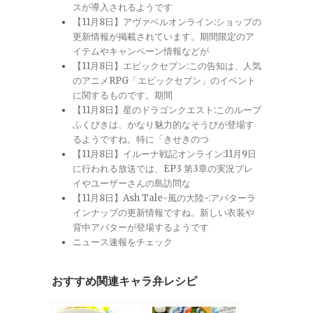
スが導入されるようです
【11月8日】アヴァベルオンライン:ショップの
更新情報が掲載されています。期間限定のア
イテムやキャンペーン情報などが
【11月8日】エピックセブン:この告知は、人気
のアニメRPG「エピックセブン」のイベント
に関するものです。期間
【11月8日】星のドラゴンクエスト:このループ
ふくびきは、かなり魅力的なそうびが登場す
るようですね。特に「きせきのつ
【11月8日】イルーナ戦記オンライン:11月9日
に行われる放送では、EP3 第3章の実況プレ
イやユーザーさんの島訪問な
【11月8日】Ash Tale-風の大陸-:アバターラ
インナップの更新情報ですね。新しい衣装や
背中アバターが登場するようです
ニュース速報をチェック
おすすめ関連キャラ弁レシピ