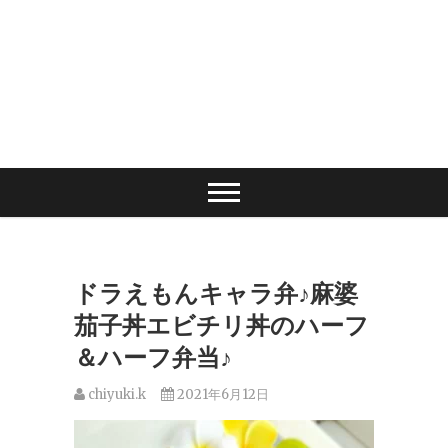
ドラえもんキャラ弁♪麻婆
茄子丼エビチリ丼のハーフ
＆ハーフ弁当♪
chiyuki.k
2021年6月12日