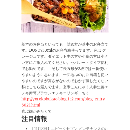
基本のお弁当といっても 詰め方が基本のお弁当で
す。DONO750mlのお弁当箱使ってます。色は グ
レージュです。ダイエット中の方や小食の方は小さ
い方にご飯入れてください。セパレートタイプ便利
でお勧めです。 そして長方形が2段では一番使い
やすいように思います。一団地ぷのお弁当箱も使い
やすいのですが高さがないのでおかず潰したくない
私はこちら選んでます。玄米こんにゃく人参生姜エ
ノキ舞茸ブラウンエノキエリンギ、ちく...
http://yorokobukao.blog.fc2.com/blog-entry-
6021.html
喜ぶ顔がみたくて
注目情報
【11月8日】エピックセブン:メンテナンスのお