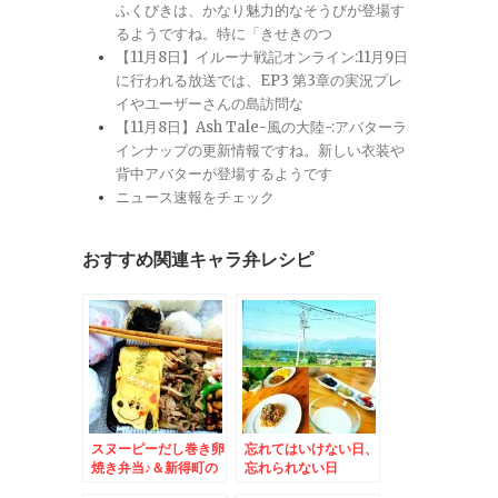
ふくびきは、かなり魅力的なそうびが登場す
るようですね。特に「きせきのつ
【11月8日】イルーナ戦記オンライン:11月9日
に行われる放送では、EP3 第3章の実況プレ
イやユーザーさんの島訪問な
【11月8日】Ash Tale-風の大陸-:アバターラ
インナップの更新情報ですね。新しい衣装や
背中アバターが登場するようです
ニュース速報をチェック
おすすめ関連キャラ弁レシピ
スヌーピーだし巻き卵
忘れてはいけない日、
焼き弁当♪＆新得町の
忘れられない日
新そば「みなとや」さ