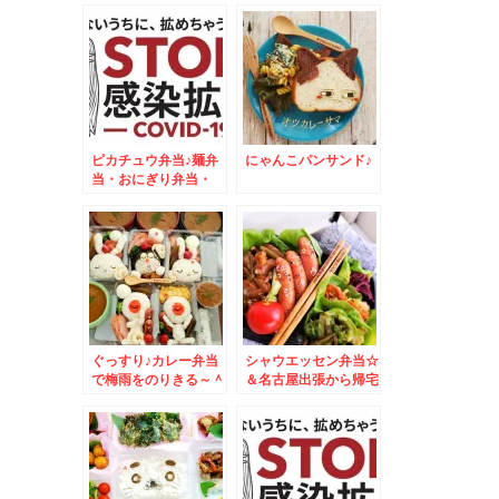
ざいます！！
ピカチュウ弁当♪麺弁
にゃんこパンサンド♪
当・おにぎり弁当・
MIX弁当・おかず
色々
ぐっすり♪カレー弁当
シャウエッセン弁当☆
で梅雨をのりきる～＾
＆名古屋出張から帰宅
＾
しました＾＾