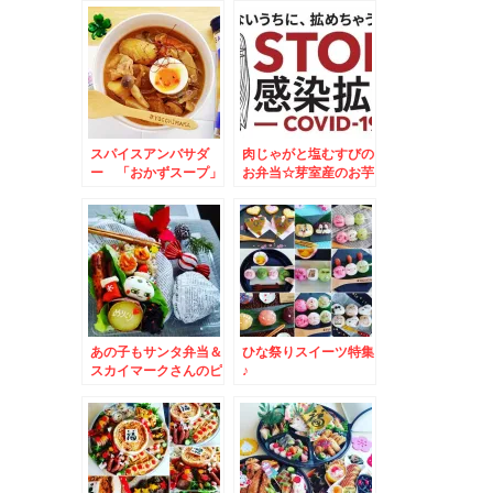
スパイスアンバサダ
肉じゃがと塩むすびの
ー 「おかずスープ」
お弁当☆芽室産のお芋
レシピ♪しっかり食べ
が美味しすぎる～～～
て免疫アップ♪その２
～＾＾
あの子もサンタ弁当＆
ひな祭りスイーツ特集
スカイマークさんのピ
♪
カチュウジェット「キ
ットカット」ドンだけ
～～～！！！？？？(
´艸｀)