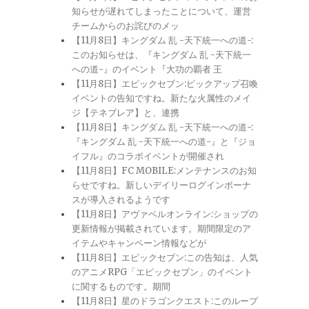
知らせが遅れてしまったことについて、運営
チームからのお詫びのメッ
【11月8日】キングダム 乱 -天下統一への道-:
このお知らせは、『キングダム 乱 -天下統一
への道-』のイベント『大功の覇者 王
【11月8日】エピックセブン:ピックアップ召喚
イベントの告知ですね。新たな火属性のメイ
ジ【テネブレア】と、連携
【11月8日】キングダム 乱 -天下統一への道-:
『キングダム 乱 -天下統一への道-』と『ジョ
イフル』のコラボイベントが開催され
【11月8日】FC MOBILE:メンテナンスのお知
らせですね。新しいデイリーログインボーナ
スが導入されるようです
【11月8日】アヴァベルオンライン:ショップの
更新情報が掲載されています。期間限定のア
イテムやキャンペーン情報などが
【11月8日】エピックセブン:この告知は、人気
のアニメRPG「エピックセブン」のイベント
に関するものです。期間
【11月8日】星のドラゴンクエスト:このループ