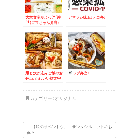
大衆食堂かよっ(*´艸
アザラシ味玉♪デコ弁♪
`*)ゴマちゃん弁当♪
＆Zespri「ゼスプ
リ・サンゴールドキウ
イ」が美味っ！！
麺と炊き込みご飯のお
ラブ弁当♪
弁当♪かわいい顔文字
味玉♪
カテゴリー :
オリジナル
←
【娘のオベントウ】 サンタシルエットのお
弁当