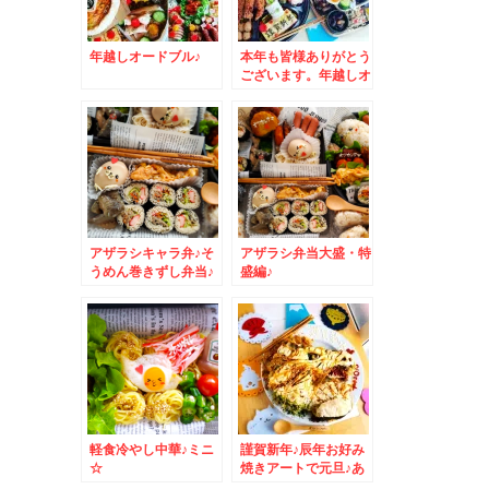
年越しオードブル♪
本年も皆様ありがとう
ございます。年越しオ
ードブル♪
アザラシキャラ弁♪そ
アザラシ弁当大盛・特
うめん巻きずし弁当♪
盛編♪
軽食冷やし中華♪ミニ
謹賀新年♪辰年お好み
☆
焼きアートで元旦♪あ
けましておめでとうご