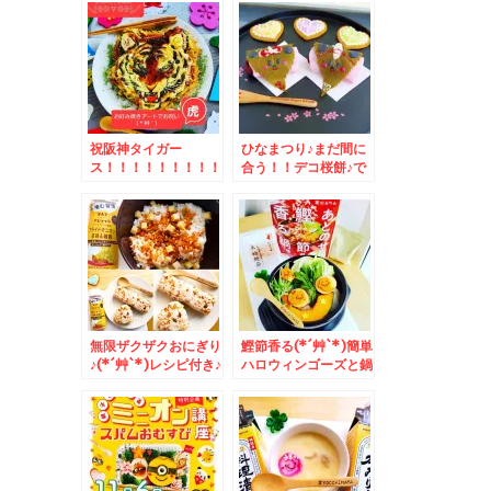
んのお蕎麦♪
祝阪神タイガー
ひなまつり♪まだ間に
ス！！！！！！！！！
合う！！デコ桜餅♪で
！！！！お好み焼きア
おひなさま(*´艸`*)
ートでお祝い♪
無限ザクザクおにぎり
鰹節香る(*´艸`*)簡単
♪(*´艸`*)レシピ付き♪
ハロウィンゴーズと鍋
♪トマトベース(*´艸
`*)レシピ♪