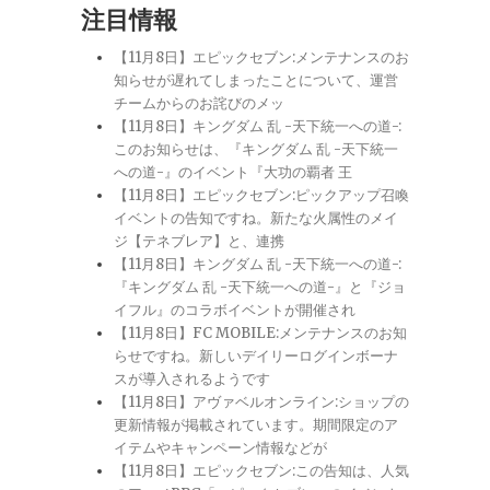
注目情報
【11月8日】エピックセブン:メンテナンスのお
知らせが遅れてしまったことについて、運営
チームからのお詫びのメッ
【11月8日】キングダム 乱 -天下統一への道-:
このお知らせは、『キングダム 乱 -天下統一
への道-』のイベント『大功の覇者 王
【11月8日】エピックセブン:ピックアップ召喚
イベントの告知ですね。新たな火属性のメイ
ジ【テネブレア】と、連携
【11月8日】キングダム 乱 -天下統一への道-:
『キングダム 乱 -天下統一への道-』と『ジョ
イフル』のコラボイベントが開催され
【11月8日】FC MOBILE:メンテナンスのお知
らせですね。新しいデイリーログインボーナ
スが導入されるようです
【11月8日】アヴァベルオンライン:ショップの
更新情報が掲載されています。期間限定のア
イテムやキャンペーン情報などが
【11月8日】エピックセブン:この告知は、人気