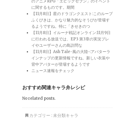
のアニメRPG「エピックセブン」のイベント
に関するものです。期間
【11月8日】星のドラゴンクエスト:このループ
ふくびきは、かなり魅力的なそうびが登場す
るようですね。特に「きせきのつ
【11月8日】イルーナ戦記オンライン:11月9日
に行われる放送では、EP3 第3章の実況プレ
イやユーザーさんの島訪問な
【11月8日】Ash Tale-風の大陸-:アバターラ
インナップの更新情報ですね。新しい衣装や
背中アバターが登場するようです
ニュース速報をチェック
おすすめ関連キャラ弁レシピ
No related posts.
カテゴリー :
未分類キャラ