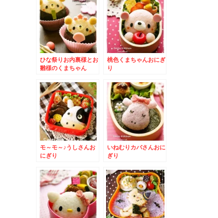
ひな祭りお内裏様とお
桃色くまちゃんおにぎ
雛様のくまちゃん
り
モ～モ～♪うしさんお
いねむりカバさんおに
にぎり
ぎり