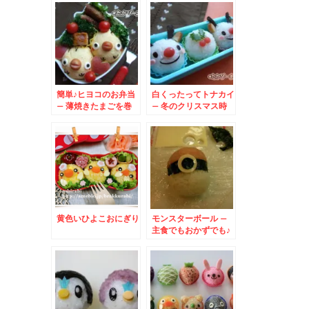
簡単♪ヒヨコのお弁当
白くったってトナカイ
– 薄焼きたまごを巻
– 冬のクリスマス時
いたおにぎり★
期に♪真っ赤なお鼻の
となかいさん☆
黄色いひよこおにぎり
モンスターボール –
主食でもおかずでも♪
ポケモン好きなお子様
に♪