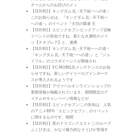
チームからのお詫びのメッ
【11月8日】キングダム 乱 -天下統一への道-:
このお知らせは、『キングダム 乱 -天下統一
への道-』のイベント『大功の覇者 王
【11月8日】エピックセブン:ピックアップ召喚
イベントの告知ですね。新たな火属性のメイ
ジ【テネブレア】と、連携
【11月8日】キングダム 乱 -天下統一への道-:
『キングダム 乱 -天下統一への道-』と『ジョ
イフル』のコラボイベントが開催され
【11月8日】FC MOBILE:メンテナンスのお知
らせですね。新しいデイリーログインボーナ
スが導入されるようです
【11月8日】アヴァベルオンライン:ショップの
更新情報が掲載されています。期間限定のア
イテムやキャンペーン情報などが
【11月8日】エピックセブン:この告知は、人気
のアニメRPG「エピックセブン」のイベント
に関するものです。期間
【11月8日】星のドラゴンクエスト:このループ
ふくびきは、かなり魅力的なそうびが登場す