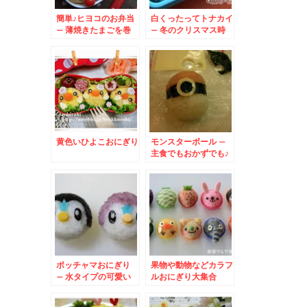
簡単♪ヒヨコのお弁当
白くったってトナカイ
– 薄焼きたまごを巻
– 冬のクリスマス時
いたおにぎり★
期に♪真っ赤なお鼻の
となかいさん☆
黄色いひよこおにぎり
モンスターボール –
主食でもおかずでも♪
ポケモン好きなお子様
に♪
ポッチャマおにぎり
果物や動物などカラフ
– 水タイプの可愛い
ルおにぎり大集合
ポケットモンスター