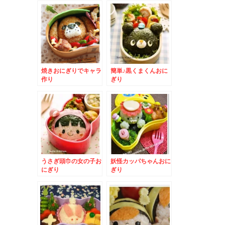
焼きおにぎりでキャラ
簡単♪黒くまくんおに
作り
ぎり
うさぎ頭巾の女の子お
妖怪カッパちゃんおに
にぎり
ぎり