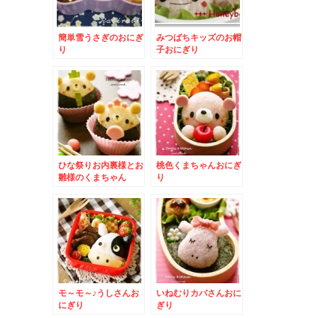
簡単雪うさぎのおにぎ
みつばちキッズのお帽
り
子おにぎり
ひな祭りお内裏様とお
桃色くまちゃんおにぎ
雛様のくまちゃん
り
モ～モ～♪うしさんお
いねむりカバさんおに
にぎり
ぎり