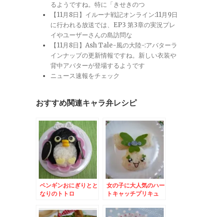
るようですね。特に「きせきのつ
【11月8日】イルーナ戦記オンライン:11月9日
に行われる放送では、EP3 第3章の実況プレ
イやユーザーさんの島訪問な
【11月8日】Ash Tale-風の大陸-:アバターラ
インナップの更新情報ですね。新しい衣装や
背中アバターが登場するようです
ニュース速報をチェック
おすすめ関連キャラ弁レシピ
ペンギンおにぎりとと
女の子に大人気のハー
なりのトトロ
トキャッチプリキュ
ア！からコフレ