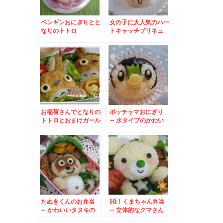
ペンギンおにぎりとと
女の子に大人気のハー
なりのトトロ
トキャッチプリキュ
ア！からコフレ
お稲荷さんでとなりの
ポッチャマおにぎり
トトロとおまけガール
– 水タイプのかわい
いポケットモンスター
たぬきくんのお弁当
Hi！くまちゃん弁当
– かわいいタヌキの
– 立体的なクマさん
全身キャラ★
が可愛い☆