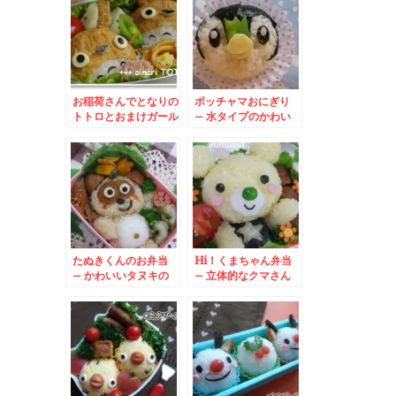
お稲荷さんでとなりの
ポッチャマおにぎり
トトロとおまけガール
– 水タイプのかわい
いポケットモンスター
たぬきくんのお弁当
Hi！くまちゃん弁当
– かわいいタヌキの
– 立体的なクマさん
全身キャラ★
が可愛い☆