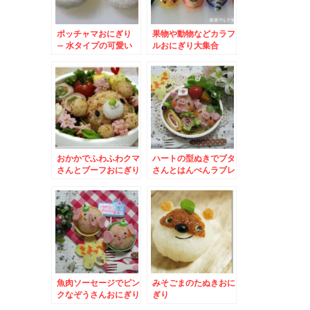
ポッチャマおにぎり
果物や動物などカラフ
– 水タイプの可愛い
ルおにぎり大集合
ポケットモンスター
おかかでふわふわクマ
ハートの型ぬきでブタ
さんとブーフおにぎり
さんとはんぺんラブレ
ター
魚肉ソーセージでピン
みそごまのたぬきおに
クなぞうさんおにぎり
ぎり