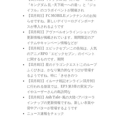
『キングダム 乱 -天下統一への道-』と『ジョ
イフル』のコラボイベントが開催され
【11月8日】FC MOBILE:メンテナンスのお知
らせですね。新しいデイリーログインボーナ
スが導入されるようです
【11月8日】アヴァベルオンライン:ショップの
更新情報が掲載されています。期間限定のア
イテムやキャンペーン情報などが
【11月8日】エピックセブン:この告知は、人気
のアニメRPG「エピックセブン」のイベント
に関するものです。期間
【11月8日】星のドラゴンクエスト:このループ
ふくびきは、かなり魅力的なそうびが登場す
るようですね。特に「きせきのつ
【11月8日】イルーナ戦記オンライン:11月9日
に行われる放送では、EP3 第3章の実況プレ
イやユーザーさんの島訪問な
【11月8日】Ash Tale-風の大陸-:アバターラ
インナップの更新情報ですね。新しい衣装や
背中アバターが登場するようです
ニュース速報をチェック