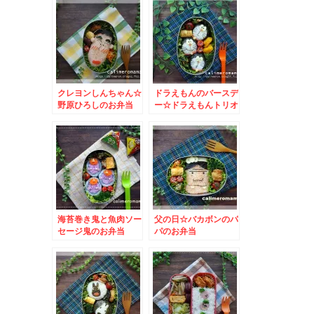
クレヨンしんちゃん☆
ドラえもんのバースデ
野原ひろしのお弁当
ー☆ドラえもんトリオ
のお弁当
海苔巻き鬼と魚肉ソー
父の日☆バカボンのパ
セージ鬼のお弁当
パのお弁当