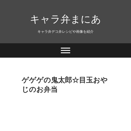
キャラ弁まにあ
キャラ弁デコ弁レシピや画像を紹介
ゲゲゲの鬼太郎☆目玉おや
じのお弁当