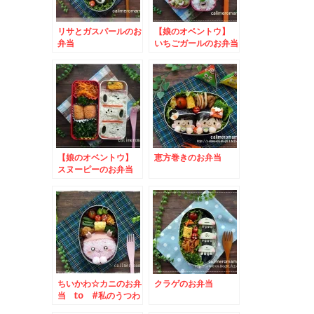
リサとガスパールのお
【娘のオベントウ】
弁当
いちごガールのお弁当
【娘のオベントウ】
恵方巻きのお弁当
スヌーピーのお弁当
to 我が家の献立み
そレシピ大募集キャン
ペーン
ちいかわ☆カニのお弁
クラゲのお弁当
当 to #私のうつわ
自慢投稿キャンペーン