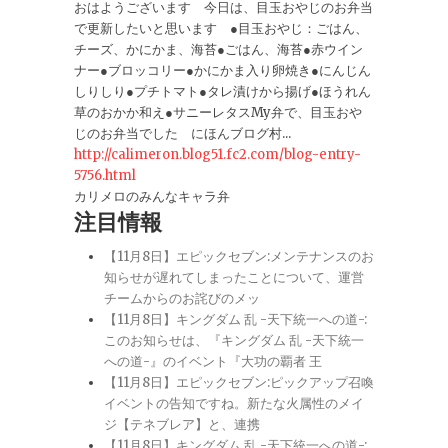
おはようございます 今日は、目玉おやじのお弁当
で更新したいと思います ●目玉おやじ：ごはん、
チーズ、かにかま、海苔●ごはん、海苔●赤ウイン
ナー●ブロッコリー●かにかま入り卵焼き●にんじん
しりしり●プチトマト●タレ漬けから揚げ●ほうれん
草のおかか和え●サニーレタスMy弁で、目玉おや
じのお弁当でした にほんブログ村...
http://calimeron.blog51.fc2.com/blog-entry-
5756.html
カリメロのみんなキャラ弁
注目情報
【11月8日】エピックセブン:メンテナンスのお
知らせが遅れてしまったことについて、運営
チームからのお詫びのメッ
【11月8日】キングダム 乱 -天下統一への道-:
このお知らせは、『キングダム 乱 -天下統一
への道-』のイベント『大功の覇者 王
【11月8日】エピックセブン:ピックアップ召喚
イベントの告知ですね。新たな火属性のメイ
ジ【テネブレア】と、連携
【11月8日】キングダム 乱 -天下統一への道-: