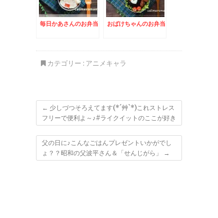
毎日かあさんのお弁当
おばけちゃんのお弁当
カテゴリー :
アニメキャラ
←
少しづつそろえてます(*´艸`*)これストレス
フリーで便利よ～♪#ライクイットのここが好き
父の日に♪こんなごはんプレゼントいかがでし
ょ？？昭和の父波平さん＆「せんじがら」
→