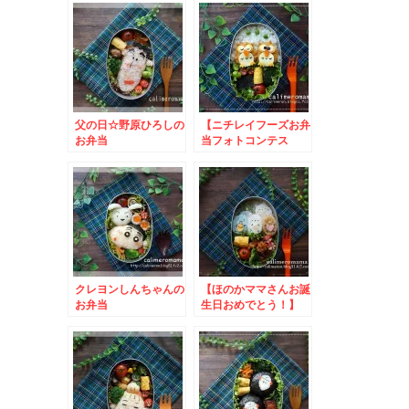
父の日☆野原ひろしの
【ニチレイフーズお弁
お弁当
当フォトコンテス
ト】 フクロウのお弁
当とこいのぼりのお弁
当
クレヨンしんちゃんの
【ほのかママさんお誕
お弁当
生日おめでとう！】
すみっコぐらしのお弁
当