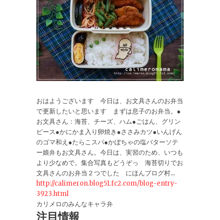
おはようございます 今日は、お文具さんのお弁当
で更新したいと思います まずは息子のお弁当。●
お文具さん：海苔、チーズ、ハム●ごはん、グリン
ピース●かにかま入り卵焼き●ささみカツ●いんげん
のゴマ和え●たらこスパ●かぼちゃの塩バターソテ
ー娘弁もお文具さん。今日は、実習のため、いつも
より少なめで。集合写真もどうぞっ 海苔切りでお
文具さんのお弁当２つでした にほんブログ村...
http://calimeron.blog51.fc2.com/blog-entry-
3923.html
カリメロのみんなキャラ弁
注目情報