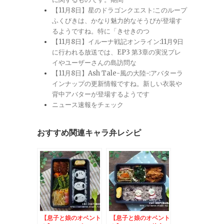
【11月8日】星のドラゴンクエスト:このループ
ふくびきは、かなり魅力的なそうびが登場す
るようですね。特に「きせきのつ
【11月8日】イルーナ戦記オンライン:11月9日
に行われる放送では、EP3 第3章の実況プレ
イやユーザーさんの島訪問な
【11月8日】Ash Tale-風の大陸-:アバターラ
インナップの更新情報ですね。新しい衣装や
背中アバターが登場するようです
ニュース速報をチェック
おすすめ関連キャラ弁レシピ
【息子と娘のオベント
【息子と娘のオベント