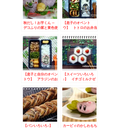
秋だし！お芋くん –
【息子のオベント
デコふりの紫と黄色使
ウ】 トトロのお弁当
用★食欲の秋弁当
【息子と自分のオベン
【スイーツいろいろ
トウ】 アラジンのお
♪】 イチゴミルクゼ
弁当
リーとミルフィーユ
【パンいろいろ♪】
カービィのかしわもち