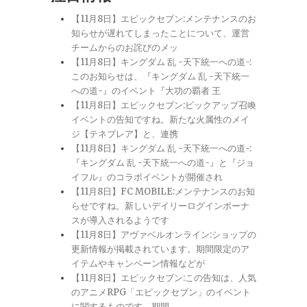
【11月8日】エピックセブン:メンテナンスのお
知らせが遅れてしまったことについて、運営
チームからのお詫びのメッ
【11月8日】キングダム 乱 -天下統一への道-:
このお知らせは、『キングダム 乱 -天下統一
への道-』のイベント『大功の覇者 王
【11月8日】エピックセブン:ピックアップ召喚
イベントの告知ですね。新たな火属性のメイ
ジ【テネブレア】と、連携
【11月8日】キングダム 乱 -天下統一への道-:
『キングダム 乱 -天下統一への道-』と『ジョ
イフル』のコラボイベントが開催され
【11月8日】FC MOBILE:メンテナンスのお知
らせですね。新しいデイリーログインボーナ
スが導入されるようです
【11月8日】アヴァベルオンライン:ショップの
更新情報が掲載されています。期間限定のア
イテムやキャンペーン情報などが
【11月8日】エピックセブン:この告知は、人気
のアニメRPG「エピックセブン」のイベント
に関するものです。期間