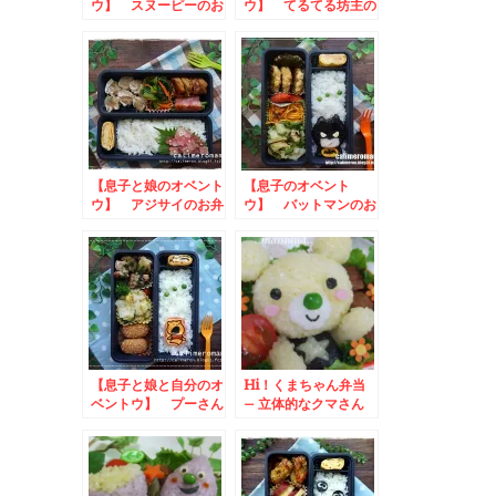
ウ】 スヌーピーのお
ウ】 てるてる坊主の
弁当
お弁当
【息子と娘のオベント
【息子のオベント
ウ】 アジサイのお弁
ウ】 バットマンのお
当
弁当
【息子と娘と自分のオ
Hi！くまちゃん弁当
ベントウ】 プーさん
– 立体的なクマさん
のお弁当
が可愛い☆