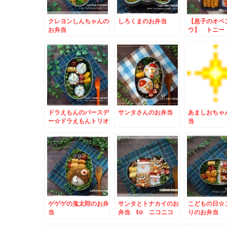
クレヨンしんちゃんの
しろくまのお弁当
【息子のオベ
お弁当
ウ】 トニー
イガーのお弁
ドラえもんのバースデ
サンタさんのお弁当
あましおちゃ
ー☆ドラえもんトリオ
当
のお弁当
ゲゲゲの鬼太郎のお弁
サンタとトナカイのお
こどもの日☆
当
弁当 to ニコニコ
りのお弁当
のりでおにぎりキャン