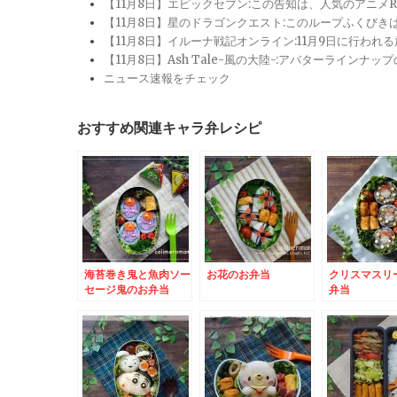
【11月8日】エピックセブン:この告知は、人気のアニ
【11月8日】星のドラゴンクエスト:このループふくび
【11月8日】イルーナ戦記オンライン:11月9日に行われ
【11月8日】Ash Tale-風の大陸-:アバターライ
ニュース速報をチェック
おすすめ関連キャラ弁レシピ
海苔巻き鬼と魚肉ソー
お花のお弁当
クリスマスリ
セージ鬼のお弁当
弁当