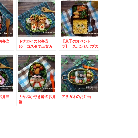
お弁当
トナカイのお弁当
【息子のオベント
to コスタで上質カ
ウ】 スポンジボブの
フェタイム写真投稿キ
お弁当
ャンペーン
お弁当
ぷかぷか浮き輪のお弁
アサガオのお弁当
当