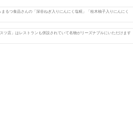
＆まるつ食品さんの「深谷ねぎ入りにんにく塩糀」「桂木柚子入りにんにく
ルスツ店」はレストランも併設されていて名物がリーズナブルにいただけます