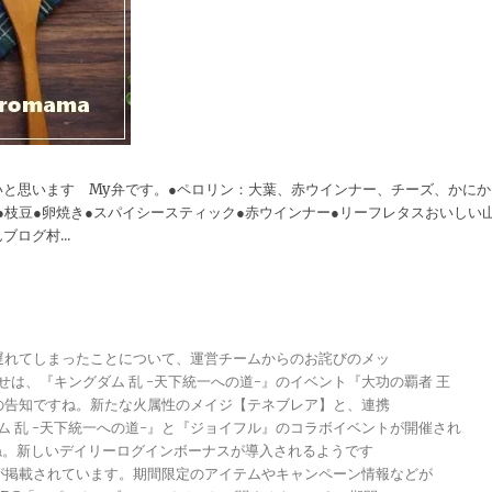
と思います My弁です。●ペロリン：大葉、赤ウインナー、チーズ、かにか
●枝豆●卵焼き●スパイシースティック●赤ウインナー●リーフレタスおいしい
ログ村...
が遅れてしまったことについて、運営チームからのお詫びのメッ
らせは、『キングダム 乱 -天下統一への道-』のイベント『大功の覇者 王
トの告知ですね。新たな火属性のメイジ【テネブレア】と、連携
グダム 乱 -天下統一への道-』と『ジョイフル』のコラボイベントが開催され
ですね。新しいデイリーログインボーナスが導入されるようです
報が掲載されています。期間限定のアイテムやキャンペーン情報などが