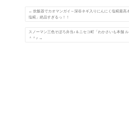
←
炊飯器でカオマンガイ～深谷ネギ入りにんにく塩糀最高
塩糀」絶品すぎるっ！！
スノーマン三色そぼろ弁当♪＆ニセコ町「わかさいも本舗 
＾＾♪
→