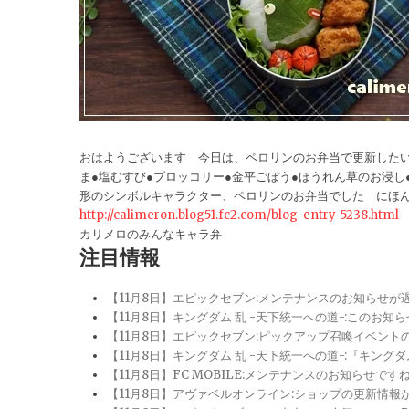
おはようございます 今日は、ペロリンのお弁当で更新したい
ま●塩むすび●ブロッコリー●金平ごぼう●ほうれん草のお浸し
形のシンボルキャラクター、ペロリンのお弁当でした にほんブ
http://calimeron.blog51.fc2.com/blog-entry-5238.html
カリメロのみんなキャラ弁
注目情報
【11月8日】エピックセブン:メンテナンスのお知らせ
【11月8日】キングダム 乱 -天下統一への道-:このお知
【11月8日】エピックセブン:ピックアップ召喚イベン
【11月8日】キングダム 乱 -天下統一への道-:『キン
【11月8日】FC MOBILE:メンテナンスのお知らせ
【11月8日】アヴァベルオンライン:ショップの更新情