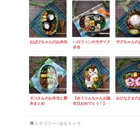
ペーン
おばけちゃんのお弁当
ハロウィンのモザイク
ザグちゃんの
弁当
タコさんのお弁当と夏
【ゆうりんちゃんお誕
おひなさまの
弁まとめ
生日おめでとう！】
夏目友人帳☆ニャンコ
先生のお弁当
カテゴリー :
ゆるキャラ