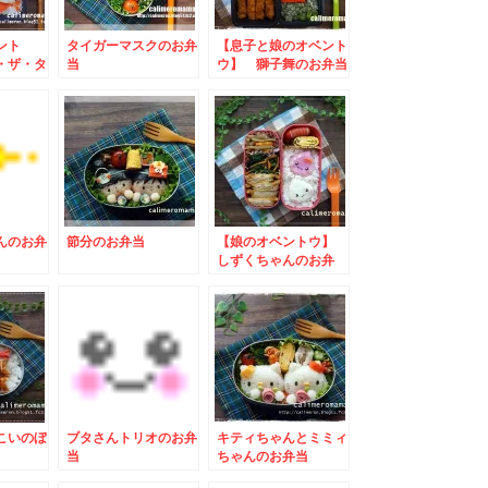
ント
タイガーマスクのお弁
【息子と娘のオベント
・ザ・タ
当
ウ】 獅子舞のお弁当
当
んのお弁
節分のお弁当
【娘のオベントウ】
しずくちゃんのお弁
当 to ｍｙレモネ
ーズ写真投稿キャンペ
ーン
こいのぼ
ブタさんトリオのお弁
キティちゃんとミミィ
当
ちゃんのお弁当